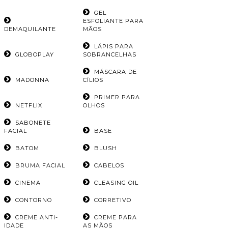
GEL
ESFOLIANTE PARA
DEMAQUILANTE
MÃOS
LÁPIS PARA
GLOBOPLAY
SOBRANCELHAS
MÁSCARA DE
MADONNA
CÍLIOS
PRIMER PARA
NETFLIX
OLHOS
SABONETE
FACIAL
BASE
BATOM
BLUSH
BRUMA FACIAL
CABELOS
CINEMA
CLEASING OIL
CONTORNO
CORRETIVO
CREME ANTI-
CREME PARA
IDADE
AS MÃOS