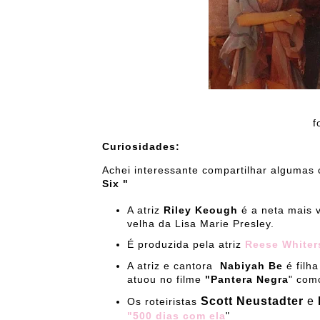
foto: Instagram
Curiosidades:
Achei interessante compartilhar algumas 
Six "
A atriz
Riley Keough
é a neta mais v
velha da Lisa Marie Presley.
É produzida pela atriz
Reese White
A atriz e cantora
Nabiyah Be
é filha
atuou no filme
"Pantera Negra
" como
Scott Neustadter
e
Os roteiristas
"500 dias com ela
"