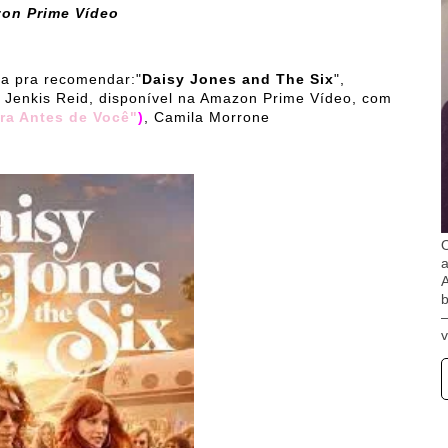
zon Prime Vídeo
va pra recomendar:"
Daisy Jones and The Six
",
Jenkis Reid, disponível na Amazon Prime Vídeo, com
ra Antes de Você"
)
, Camila Morrone
O
A
b
v