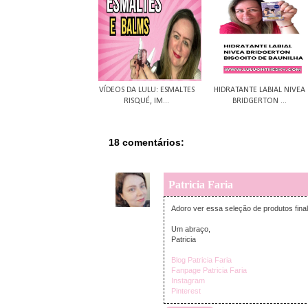
VÍDEOS DA LULU: ESMALTES
HIDRATANTE LABIAL NIVEA
RISQUÉ, IM...
BRIDGERTON ...
18 comentários:
Patricia Faria
Adoro ver essa seleção de produtos fina
Um abraço,
Patricia
Blog Patricia Faria
Fanpage Patricia Faria
Instagram
Pinterest