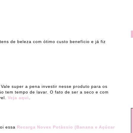
ens de beleza com ótimo custo benefício e já fiz
ale super a pena investir nesse produto para os
ão tem tempo de lavar. O fato de ser a seco e com
vel.
Veja aqui
.
oi essa
Recarga Novex Potàssio (Banana e Açúcar