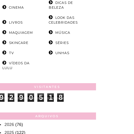
DICAS DE
CINEMA
BELEZA
LOOK DAS
LIVROS
CELEBRIDADES
MAQUIAGEM
MÚSICA
SKINCARE
SÉRIES
TV
UNHAS
VÍDEOS DA
LULU
VISITANTES
9
2
9
0
5
1
8
ARQUIVOS
►
2026
(76)
►
2025
(122)