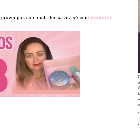
 gravei para o canal, dessa vez só com
produtos
m.
O
A
b
v