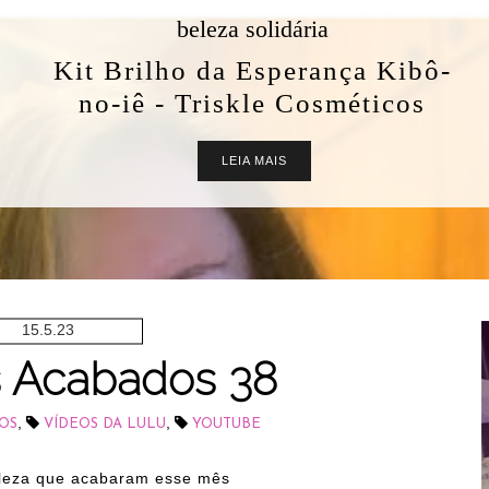
beleza solidária
Kit Brilho da Esperança Kibô-
no-iê - Triskle Cosméticos
LEIA MAIS
15.5.23
s Acabados 38
,
,
OS
VÍDEOS DA LULU
YOUTUBE
leza que acabaram esse mês