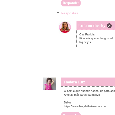
Responder
Respostas
Lulu on the sky
Olá, Patricia
Fico feliz que tenha gostad
big beijos
Thaiara Luz
O bom é que quando acaba, da para com
Amo as máscaras da Elseve
Beijos
https://www.blogdathaiara.com.br/