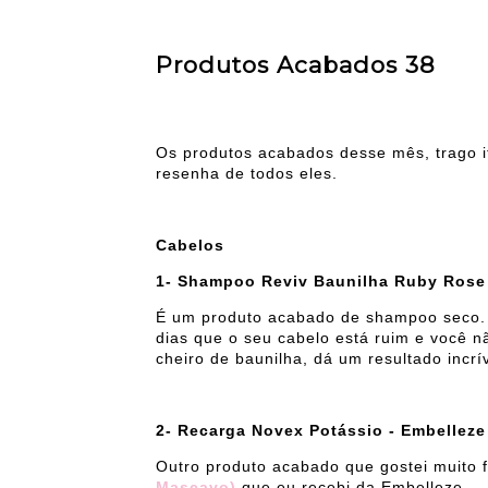
Produtos Acabados 38
Os produtos acabados desse mês, trago it
resenha de todos eles.
Cabelos
1- Shampoo Reviv Baunilha Ruby Rose
É um produto acabado de shampoo seco. V
dias que o seu cabelo está ruim e você n
cheiro de baunilha, dá um resultado incrí
2- Recarga Novex Potássio - Embelleze
Outro produto acabado que gostei muito f
Mascavo)
que eu recebi da Embelleze.