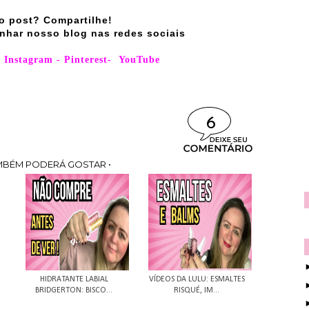
o post? Compartilhe!
nhar nosso blog nas redes sociais
-
Instagram
-
Pinterest
-
YouTube
6
MBÉM PODERÁ GOSTAR •
HIDRATANTE LABIAL
VÍDEOS DA LULU: ESMALTES
BRIDGERTON: BISCO...
RISQUÉ, IM...