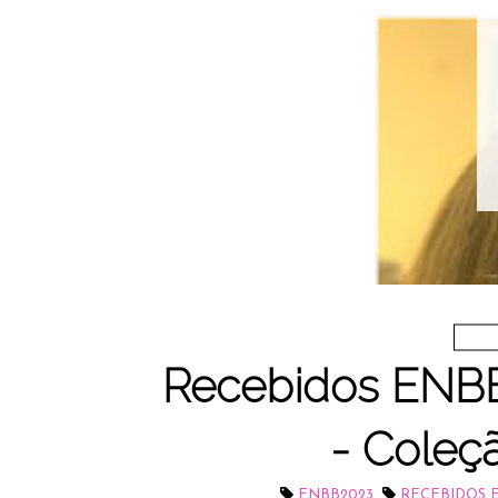
Recebidos ENBB2
- Coleç
,
ENBB2023
RECEBIDOS 