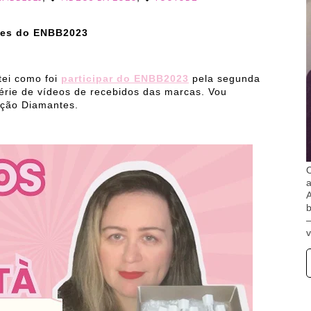
tes do ENBB2023
tei como foi
participar do ENBB2023
pela segunda
érie de vídeos de recebidos das marcas. Vou
eção Diamantes.
O
A
b
v