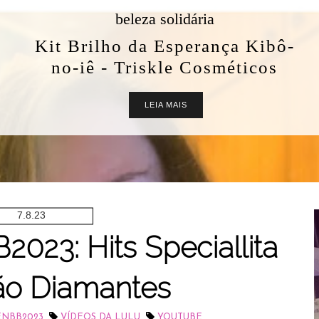
beleza solidária
Kit Brilho da Esperança Kibô-
no-iê - Triskle Cosméticos
LEIA MAIS
7.8.23
023: Hits Speciallita
ão Diamantes
,
,
ENBB2023
VÍDEOS DA LULU
YOUTUBE