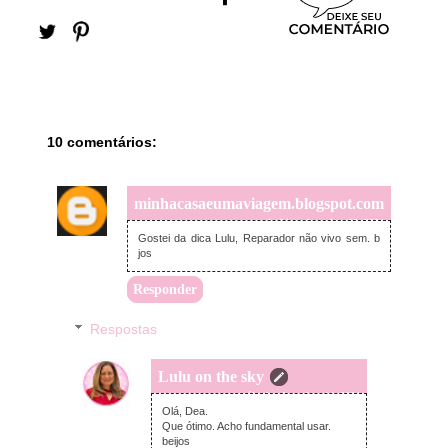
10 comentários:
minhacasaeumaviagem.blogspot.com
segunda-feira, dezembro 09, 2024
Gostei da dica Lulu, Reparador não vivo sem. b
jos
Responder
Respostas
Lulu on the sky
sábado, dezembro 14, 2024
Olá, Dea.
Que ótimo. Acho fundamental usar.
beijos