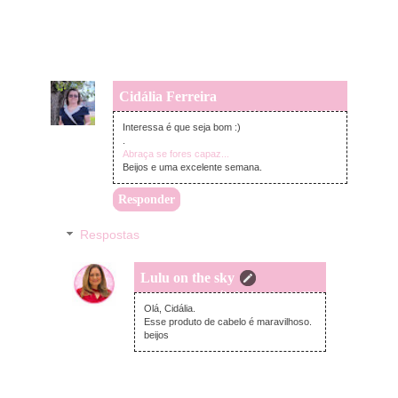
Cidália Ferreira
segunda-feira, dezembro 09, 2024
Interessa é que seja bom :)
.
Abraça se fores capaz...
Beijos e uma excelente semana.
Responder
Respostas
Lulu on the sky
sábado, dezembro 14, 2024
Olá, Cidália.
Esse produto de cabelo é maravilhoso.
beijos