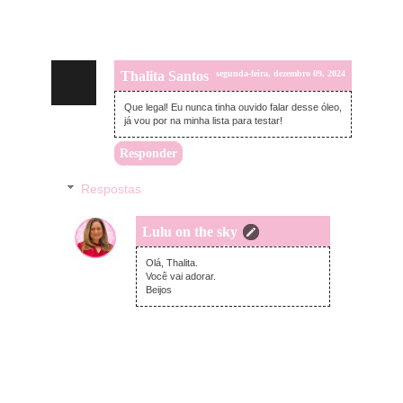
Thalita Santos
segunda-feira, dezembro 09, 2024
Que legal! Eu nunca tinha ouvido falar desse óleo,
já vou por na minha lista para testar!
Responder
Respostas
Lulu on the sky
sábado, dezembro 14, 2024
Olá, Thalita.
Você vai adorar.
Beijos