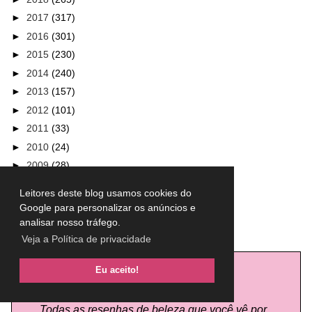
►
2017
(317)
►
2016
(301)
►
2015
(230)
►
2014
(240)
►
2013
(157)
►
2012
(101)
►
2011
(33)
►
2010
(24)
►
2009
(28)
►
2008
(24)
Leitores deste blog usamos cookies do
►
2007
(16)
Google para personalizar os anúncios e
analisar nosso tráfego.
Veja a Política de privacidade
Eu aceito!
AVISO IMPORTANTE:
Todas as resenhas de beleza que você vê por