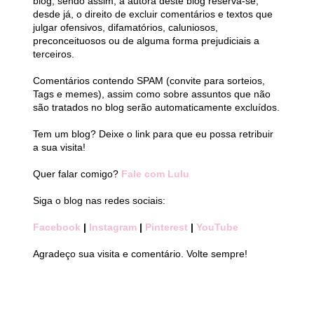
blog, sendo assim, a autora deste blog reserva-se,
desde já, o direito de excluir comentários e textos que
julgar ofensivos, difamatórios, caluniosos,
preconceituosos ou de alguma forma prejudiciais a
terceiros.
Comentários contendo SPAM (convite para sorteios,
Tags e memes), assim como sobre assuntos que não
são tratados no blog serão automaticamente excluídos.
Tem um blog? Deixe o link para que eu possa retribuir
a sua visita!
Quer falar comigo?
Fale com Lulu
Siga o blog nas redes sociais:
Facebook
|
Instagram
|
Pinterest
|
YouTube
Agradeço sua visita e comentário. Volte sempre!