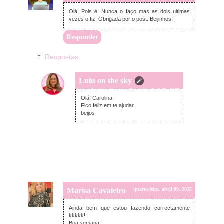
Olá! Pois é. Nunca o faço mas as dois ultimas
vezes o fiz. Obrigada por o post. Beijinhos!
Responder
Respostas
Lulu on the sky
domingo, abril 13, 2025
Olá, Carolina.
Fico feliz em te ajudar.
beijos
Marisa Cavaleiro
quarta-feira, abril 09, 2025
Ainda bem que estou fazendo correctamente
kkkkk!
Boa semana!