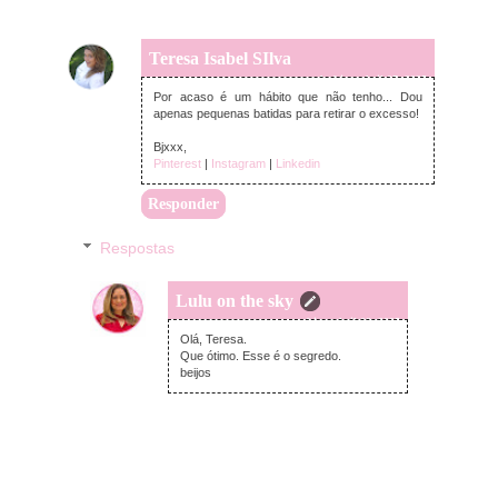
Teresa Isabel SIlva
segunda-feira, abril 07, 2025
Por acaso é um hábito que não tenho... Dou
apenas pequenas batidas para retirar o excesso!
Bjxxx,
Pinterest
|
Instagram
|
Linkedin
Responder
Respostas
Lulu on the sky
terça-feira, abril 08, 2025
Olá, Teresa.
Que ótimo. Esse é o segredo.
beijos