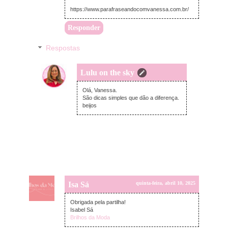
https://www.parafraseandocomvanessa.com.br/
Responder
Respostas
Lulu on the sky
domingo, abril 13, 2025
Olá, Vanessa.
São dicas simples que dão a diferença.
beijos
Isa Sá
quinta-feira, abril 10, 2025
Obrigada pela partilha!
Isabel Sá
Brilhos da Moda