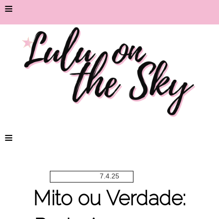
≡
≡
7.4.25
Mito ou Verdade: