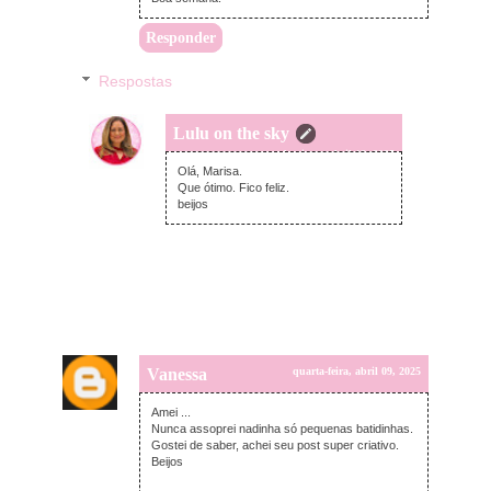
Responder
Respostas
Lulu on the sky
domingo, abril 13, 2025
Olá, Marisa.
Que ótimo. Fico feliz.
beijos
Vanessa
quarta-feira, abril 09, 2025
Amei ...
Nunca assoprei nadinha só pequenas batidinhas.
Gostei de saber, achei seu post super criativo.
Beijos