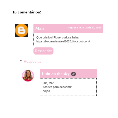
16 comentários:
Mari
segunda-feira, abril 07, 2025
Que criativo! Fiquei curiosa haha
https://blogmarianaleal2025.blogspot.com/
Responder
Respostas
Lulu on the sky
terça-feira, abril 08, 2025
Olá, Mari.
Assista para descobrir.
beijos