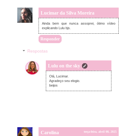
Lucimar da Silva Moreira
segunda-feira, abril 07, 2025
Ainda bem que nunca assoprei, ótimo vídeo
explicando Lulu bjs.
Responder
Respostas
Lulu on the sky
terça-feira, abril 08, 2025
Olá, Lucimar.
Agradeço seu elogio.
beijos
Carolina
terça-feira, abril 08, 2025