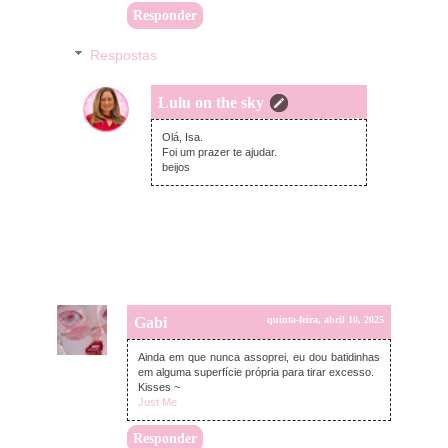
Responder
Respostas
Lulu on the sky
domingo, abril 13, 2025
Olá, Isa.
Foi um prazer te ajudar.
beijos
Gabi
quinta-feira, abril 10, 2025
Ainda em que nunca assoprei, eu dou batidinhas
em alguma superfície própria para tirar excesso.
Kisses ~
Just Me
Responder