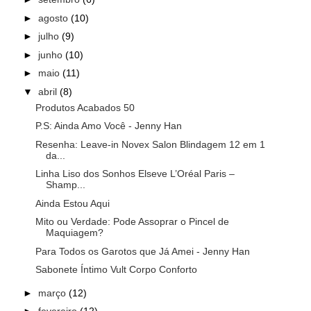
►
agosto
(10)
►
julho
(9)
►
junho
(10)
►
maio
(11)
▼
abril
(8)
Produtos Acabados 50
P.S: Ainda Amo Você - Jenny Han
Resenha: Leave-in Novex Salon Blindagem 12 em 1
da...
Linha Liso dos Sonhos Elseve L’Oréal Paris –
Shamp...
Ainda Estou Aqui
Mito ou Verdade: Pode Assoprar o Pincel de
Maquiagem?
Para Todos os Garotos que Já Amei - Jenny Han
Sabonete Íntimo Vult Corpo Conforto
►
março
(12)