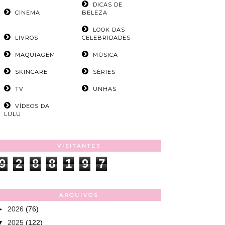
DICAS DE
CINEMA
BELEZA
LOOK DAS
LIVROS
CELEBRIDADES
MAQUIAGEM
MÚSICA
SKINCARE
SÉRIES
TV
UNHAS
VÍDEOS DA
LULU
VISITANTES
9
2
8
8
1
9
7
ARQUIVOS
►
2026
(76)
▼
2025
(122)