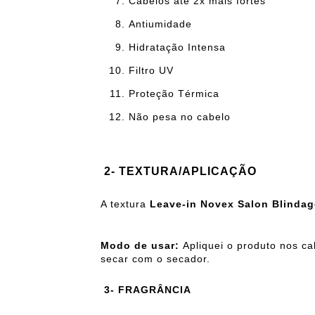
Cabelos até 2x mais fortes
Antiumidade
Hidratação Intensa
Filtro UV
Proteção Térmica
Não pesa no cabelo
2- TEXTURA/APLICAÇÃO
A textura
Leave-in Novex Salon Blinda
Modo de usar:
Apliquei o produto nos c
secar com o secador.
3- FRAGRÂNCIA