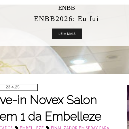
ENBB
ENBB2026: Eu fui
LEIA MAIS
23.4.25
ve-in Novex Salon
 em 1 da Embelleze
,
,
ECADOS
EMBELLEZE
FINALIZADOR EM SPRAY PARA