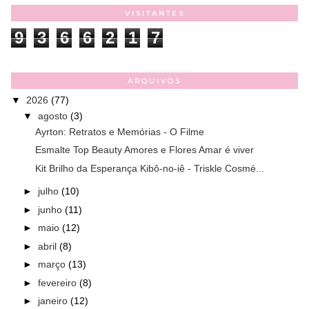
VISITANTES
9
3
6
6
2
1
7
ARQUIVOS
▼
2026
(77)
▼
agosto
(3)
Ayrton: Retratos e Memórias - O Filme
Esmalte Top Beauty Amores e Flores Amar é viver
Kit Brilho da Esperança Kibô-no-iê - Triskle Cosmé...
►
julho
(10)
►
junho
(11)
►
maio
(12)
►
abril
(8)
►
março
(13)
►
fevereiro
(8)
►
janeiro
(12)