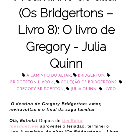
(Os Bridgertons –
Livro 8): O livro de
Gregory - Julia
Quinn
,
,
A CAMINHO DO ALTAR
BRIDGERTON
,
,
BRIDGERTON LIVRO 8
COLEÇÃO OS BRIDGERTONS
,
,
GREGORY BRIDGERTON
JULIA QUINN
LIVRO
O destino de Gregory Bridgerton: amor,
reviravoltas e o final da saga familiar
Olá, Estrela!
Depois de
Um Beijo
Inesquecível
aproveitei o feriadão, terminei o
livro
A caminho do altar
(Os Bridgertons – Livro