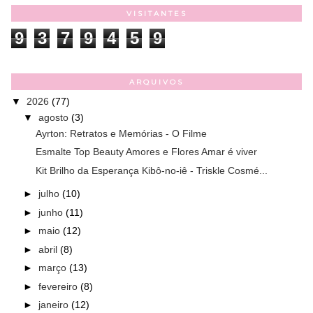
VISITANTES
9
3
7
9
4
5
9
ARQUIVOS
▼
2026
(77)
▼
agosto
(3)
Ayrton: Retratos e Memórias - O Filme
Esmalte Top Beauty Amores e Flores Amar é viver
Kit Brilho da Esperança Kibô-no-iê - Triskle Cosmé...
►
julho
(10)
►
junho
(11)
►
maio
(12)
►
abril
(8)
►
março
(13)
►
fevereiro
(8)
►
janeiro
(12)