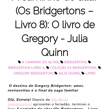
(Os Bridgertons –
Livro 8): O livro de
Gregory - Julia
Quinn
,
,
A CAMINHO DO ALTAR
BRIDGERTON
,
,
BRIDGERTON LIVRO 8
COLEÇÃO OS BRIDGERTONS
,
,
GREGORY BRIDGERTON
JULIA QUINN
LIVRO
O destino de Gregory Bridgerton: amor,
reviravoltas e o final da saga familiar
Olá, Estrela!
Depois de
Um Beijo
Inesquecível
aproveitei o feriadão, terminei o
livro
A caminho do altar
(Os Bridgertons – Livro