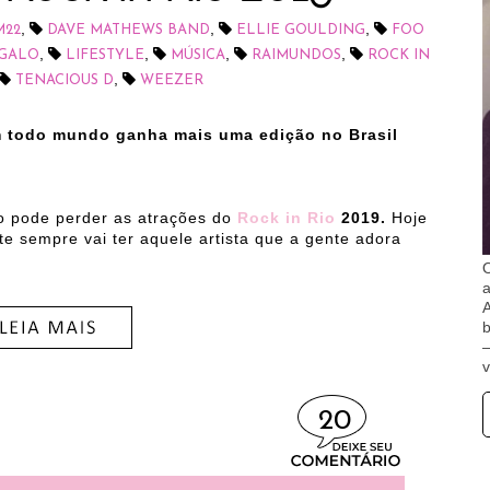
,
,
,
M22
DAVE MATHEWS BAND
ELLIE GOULDING
FOO
,
,
,
,
NGALO
LIFESTYLE
MÚSICA
RAIMUNDOS
ROCK IN
,
TENACIOUS D
WEEZER
m todo mundo ganha mais uma edição no Brasil
o pode perder as atrações do
Rock in Rio
2019.
Hoje
 sempre vai ter aquele artista que a gente adora
O
A
b
v
20