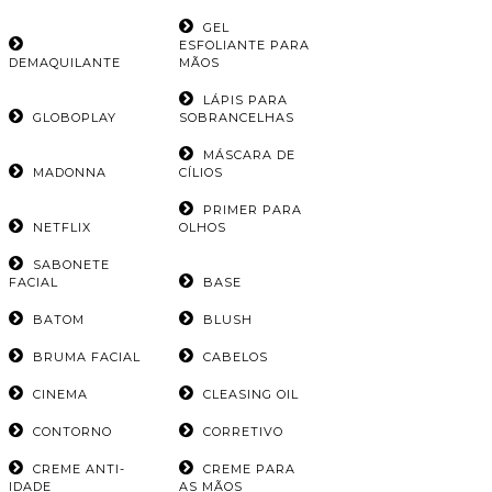
GEL
ESFOLIANTE PARA
DEMAQUILANTE
MÃOS
LÁPIS PARA
GLOBOPLAY
SOBRANCELHAS
MÁSCARA DE
MADONNA
CÍLIOS
PRIMER PARA
NETFLIX
OLHOS
SABONETE
FACIAL
BASE
BATOM
BLUSH
BRUMA FACIAL
CABELOS
CINEMA
CLEASING OIL
CONTORNO
CORRETIVO
CREME ANTI-
CREME PARA
IDADE
AS MÃOS