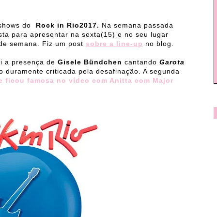
e shows do
Rock in Rio2017.
Na semana passada
sta para apresentar na sexta(15) e no seu lugar
 de semana. Fiz um post
sobre a line-up
no blog.
oi a presença de
Gisele Bündchen
cantando
Garota
 duramente criticada pela desafinação. A segunda
 ficou famosa no vídeo com Anitta com Major