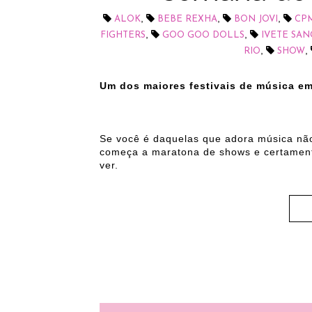
,
,
,
ALOK
BEBE REXHA
BON JOVI
CP
,
,
FIGHTERS
GOO GOO DOLLS
IVETE SA
,
,
RIO
SHOW
Um dos maiores festivais de música e
Se você é daquelas que adora música nã
começa a maratona de shows e certamente
ver.