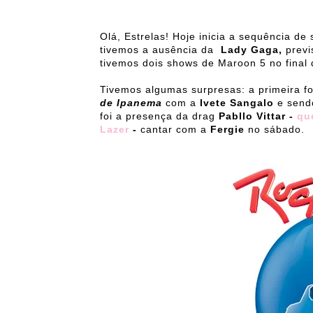
Olá, Estrelas! Hoje inicia a sequência d
tivemos a ausência da
Lady Gaga,
previ
tivemos dois shows de Maroon 5 no final
Tivemos algumas surpresas: a primeira f
de Ipanema
com a
Ivete Sangalo
e sendo
foi a presença da drag
Pabllo Vittar -
que
Lazer
-
cantar com a
Fergie
no sábado.