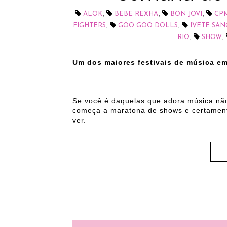
,
,
,
ALOK
BEBE REXHA
BON JOVI
CP
,
,
FIGHTERS
GOO GOO DOLLS
IVETE SA
,
,
RIO
SHOW
Um dos maiores festivais de música e
Se você é daquelas que adora música nã
começa a maratona de shows e certamente
ver.