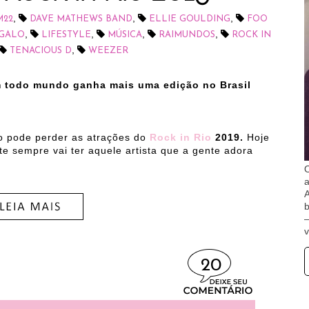
,
,
,
M22
DAVE MATHEWS BAND
ELLIE GOULDING
FOO
,
,
,
,
NGALO
LIFESTYLE
MÚSICA
RAIMUNDOS
ROCK IN
,
TENACIOUS D
WEEZER
m todo mundo ganha mais uma edição no Brasil
o pode perder as atrações do
Rock in Rio
2019.
Hoje
 sempre vai ter aquele artista que a gente adora
O
A
b
v
20