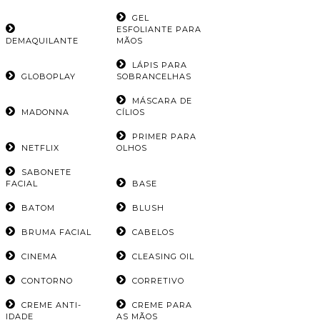
GEL
ESFOLIANTE PARA
DEMAQUILANTE
MÃOS
LÁPIS PARA
GLOBOPLAY
SOBRANCELHAS
MÁSCARA DE
MADONNA
CÍLIOS
PRIMER PARA
NETFLIX
OLHOS
SABONETE
FACIAL
BASE
BATOM
BLUSH
BRUMA FACIAL
CABELOS
CINEMA
CLEASING OIL
CONTORNO
CORRETIVO
CREME ANTI-
CREME PARA
IDADE
AS MÃOS