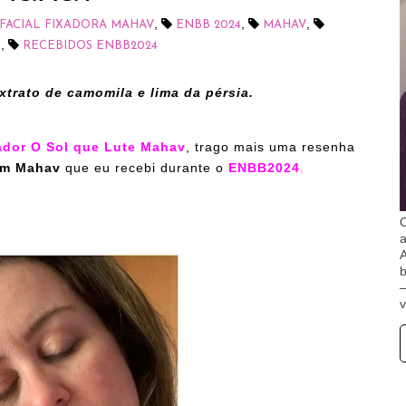
,
,
,
FACIAL FIXADORA MAHAV
ENBB 2024
MAHAV
,
M
RECEBIDOS ENBB2024
trato de camomila e lima da pérsia.
ador O Sol que Lute Mahav
,
trago mais uma resenha
em Mahav
que eu recebi durante o
ENBB2024
,
O
A
b
v