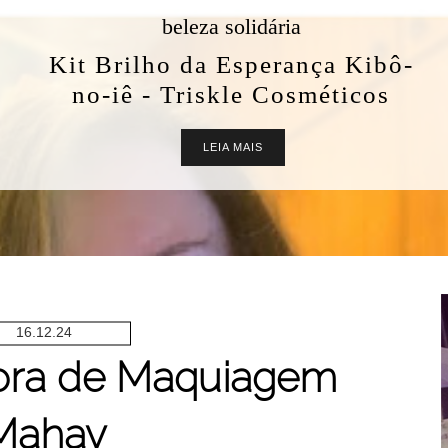
beleza solidária
Kit Brilho da Esperança Kibô-
no-iê - Triskle Cosméticos
LEIA MAIS
16.12.24
ora de Maquiagem
Mahav