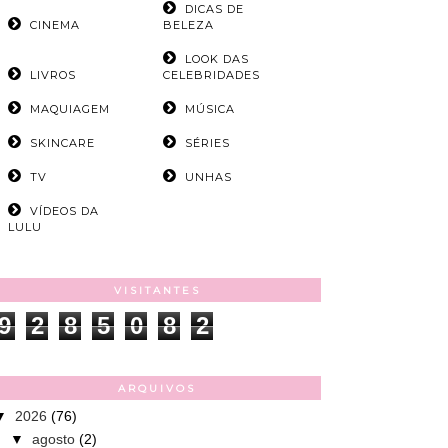
DICAS DE
CINEMA
BELEZA
LOOK DAS
LIVROS
CELEBRIDADES
MAQUIAGEM
MÚSICA
SKINCARE
SÉRIES
TV
UNHAS
VÍDEOS DA
LULU
VISITANTES
9
2
8
5
0
8
2
ARQUIVOS
▼
2026
(76)
▼
agosto
(2)