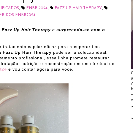
,
,
,
IFICADOS
ENBB 2024
FAZZ UP HAIR THERAPY
EBIDOS ENBB2024
 Fazz Up Hair Therapy e surpreenda-se com o
tratamento capilar eficaz para recuperar fios
a Fazz Up Hair Therapy
pode ser a solução ideal.
tamento profissional, essa linha promete restaurar
ratação, nutrição e reconstrução em um só ritual de
024
e vou contar agora para você.
O
A
b
v