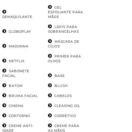
GEL
ESFOLIANTE PARA
DEMAQUILANTE
MÃOS
LÁPIS PARA
GLOBOPLAY
SOBRANCELHAS
MÁSCARA DE
MADONNA
CÍLIOS
PRIMER PARA
NETFLIX
OLHOS
SABONETE
FACIAL
BASE
BATOM
BLUSH
BRUMA FACIAL
CABELOS
CINEMA
CLEASING OIL
CONTORNO
CORRETIVO
CREME ANTI-
CREME PARA
IDADE
AS MÃOS