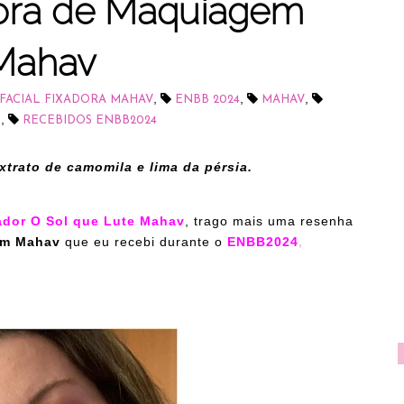
ora de Maquiagem
Mahav
,
,
,
FACIAL FIXADORA MAHAV
ENBB 2024
MAHAV
,
M
RECEBIDOS ENBB2024
trato de camomila e lima da pérsia.
ador O Sol que Lute Mahav
,
trago mais uma resenha
em Mahav
que eu recebi durante o
ENBB2024
,