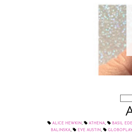
coleção Amores e 
Esmalte Top Beaut
Flores Amar é
LEIA MAIS
A
,
,
ALICE HEWKIN
ATHENA
BASIL ED
,
,
BALINSKA
EVE AUSTIN
GLOBOPLA