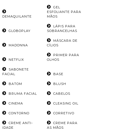
GEL
ESFOLIANTE PARA
DEMAQUILANTE
MÃOS
LÁPIS PARA
GLOBOPLAY
SOBRANCELHAS
MÁSCARA DE
MADONNA
CÍLIOS
PRIMER PARA
NETFLIX
OLHOS
SABONETE
FACIAL
BASE
BATOM
BLUSH
BRUMA FACIAL
CABELOS
CINEMA
CLEASING OIL
CONTORNO
CORRETIVO
CREME ANTI-
CREME PARA
IDADE
AS MÃOS