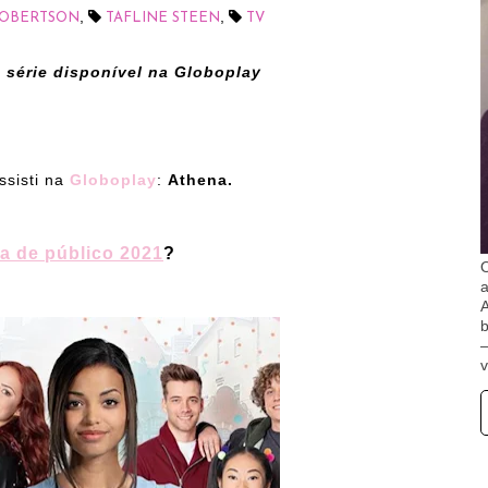
,
,
ROBERTSON
TAFLINE STEEN
TV
 série disponível na Globoplay
ssisti na
Globoplay
:
Athena.
a de público 2021
?
O
A
b
v