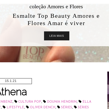
Flores
y Amores e
 viver
15.1.21
thena
,
,
,
ENBENZ
CULTURA POP
DOUNIA HENDRIN
ELLA
,
,
,
,
Y
LIFESTYLE
OLIVER DENCH
SÉRIES
SÉRIES