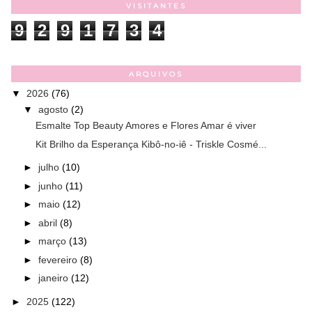
VISITANTES
9
2
9
1
7
3
4
ARQUIVOS
▼
2026
(76)
▼
agosto
(2)
Esmalte Top Beauty Amores e Flores Amar é viver
Kit Brilho da Esperança Kibô-no-iê - Triskle Cosmé...
►
julho
(10)
►
junho
(11)
►
maio
(12)
►
abril
(8)
►
março
(13)
►
fevereiro
(8)
►
janeiro
(12)
►
2025
(122)