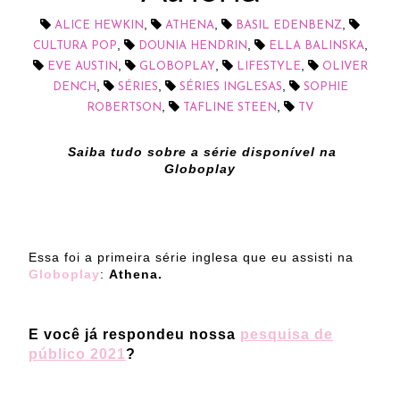
,
,
,
ALICE HEWKIN
ATHENA
BASIL EDENBENZ
,
,
,
CULTURA POP
DOUNIA HENDRIN
ELLA BALINSKA
,
,
,
EVE AUSTIN
GLOBOPLAY
LIFESTYLE
OLIVER
,
,
,
DENCH
SÉRIES
SÉRIES INGLESAS
SOPHIE
,
,
ROBERTSON
TAFLINE STEEN
TV
Saiba tudo sobre a série disponível na
Globoplay
Essa foi a primeira série inglesa que eu assisti na
Globoplay
:
Athena.
E você já respondeu nossa
pesquisa de
público 2021
?