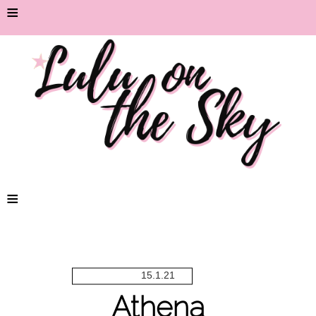
≡
≡
15.1.21
Athena