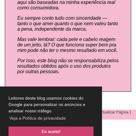
aqui são baseadas na minha experiência real
como consumidora.
Eu sempre conto tudo com sinceridade —
tanto o que amei quanto o que nem valeu tanto
a pena, independente da marca.
Mas vale lembrar: cada pele e cabelo reagem
de um jeito, tá? O que funciona super bem pra
mim pode não ter o mesmo resultado em você.
Por isso, este blog não se responsabiliza pelos
resultados obtidos após o uso dos produtos
por outras pessoas.
Leitores deste blog usamos cookies do
Google para personalizar os anúncios e
analisar nosso tráfego.
LULU ON THE SKY
- Todos os direitos reservados © |
Atualizar Página
|
Veja a Política de privacidade
Eu aceito!