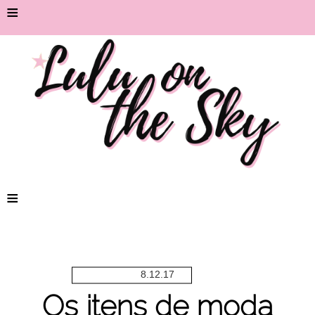
≡
≡
8.12.17
Os itens de moda