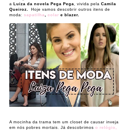
a
Luiza da novela Pega Pega
, vivida pela
Camila
Queiroz.
Hoje vamos descobrir outros itens de
moda:
sapatilha
,
colar
e blazer.
A mocinha da trama tem um closet de causar inveja
em nós pobres mortais. Já descobrimos
o relógio,