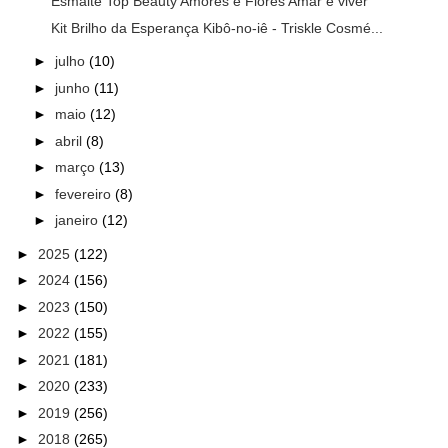
Esmalte Top Beauty Amores e Flores Amar é viver
Kit Brilho da Esperança Kibô-no-iê - Triskle Cosmé...
►
julho
(10)
►
junho
(11)
►
maio
(12)
►
abril
(8)
►
março
(13)
►
fevereiro
(8)
►
janeiro
(12)
►
2025
(122)
►
2024
(156)
►
2023
(150)
►
2022
(155)
►
2021
(181)
►
2020
(233)
►
2019
(256)
►
2018
(265)