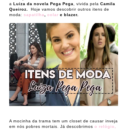
a
Luiza da novela Pega Pega
, vivida pela
Camila
Queiroz.
Hoje vamos descobrir outros itens de
moda:
sapatilha
,
colar
e blazer.
A mocinha da trama tem um closet de causar inveja
em nós pobres mortais. Já descobrimos
o relógio,