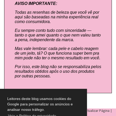
AVISO IMPORTANTE:
Todas as resenhas de beleza que você vê por
aqui são baseadas na minha experiência real
como consumidora.
Eu sempre conto tudo com sinceridade —
tanto o que amei quanto o que nem valeu tanto
a pena, independente da marca.
Mas vale lembrar: cada pele e cabelo reagem
de um jeito, tá? O que funciona super bem pra
mim pode não ter o mesmo resultado em você.
Por isso, este blog não se responsabiliza pelos
resultados obtidos após o uso dos produtos
por outras pessoas.
Leitores deste blog usamos cookies do
Google para personalizar os anúncios e
analisar nosso tráfego.
LULU ON THE SKY
- Todos os direitos reservados © |
Atualizar Página
|
Veja a Política de privacidade