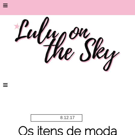
≡
≡
8.12.17
Os itens de moda