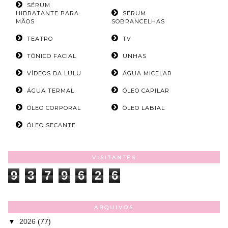
SÉRUM
HIDRATANTE PARA
SÉRUM
MÃOS
SOBRANCELHAS
TEATRO
TV
TÔNICO FACIAL
UNHAS
VÍDEOS DA LULU
ÁGUA MICELAR
ÁGUA TERMAL
ÓLEO CAPILAR
ÓLEO CORPORAL
ÓLEO LABIAL
ÓLEO SECANTE
VISITANTES
9
3
7
9
6
2
6
ARQUIVOS
▼
2026
(77)