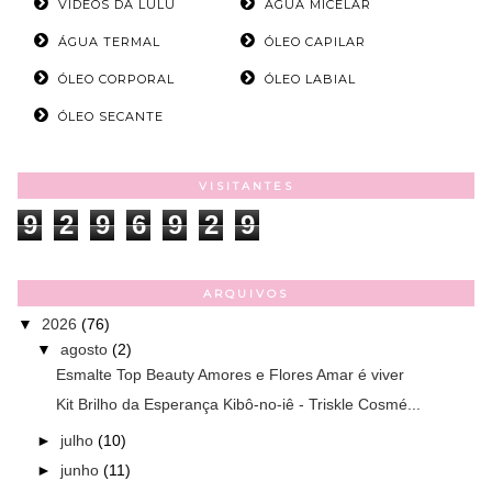
VÍDEOS DA LULU
ÁGUA MICELAR
ÁGUA TERMAL
ÓLEO CAPILAR
ÓLEO CORPORAL
ÓLEO LABIAL
ÓLEO SECANTE
VISITANTES
9
2
9
6
9
2
9
ARQUIVOS
▼
2026
(76)
▼
agosto
(2)
Esmalte Top Beauty Amores e Flores Amar é viver
Kit Brilho da Esperança Kibô-no-iê - Triskle Cosmé...
►
julho
(10)
►
junho
(11)