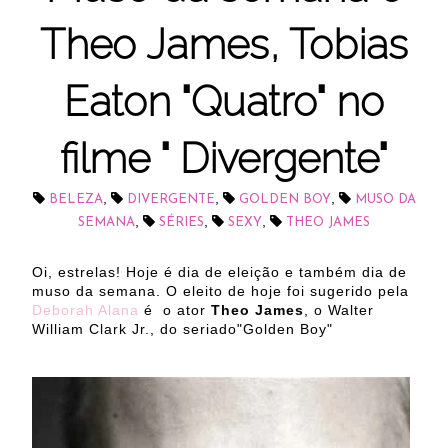
Theo James, Tobias
Eaton "Quatro" no
filme " Divergente"
,
,
,
BELEZA
DIVERGENTE
GOLDEN BOY
MUSO DA
,
,
,
SEMANA
SÉRIES
SEXY
THEO JAMES
Oi, estrelas! Hoje é dia de eleição e também dia de
muso da semana. O eleito de hoje foi sugerido pela
Deborah Alana
é o ator
Theo James
, o Walter
William Clark Jr., do seriado"Golden Boy"