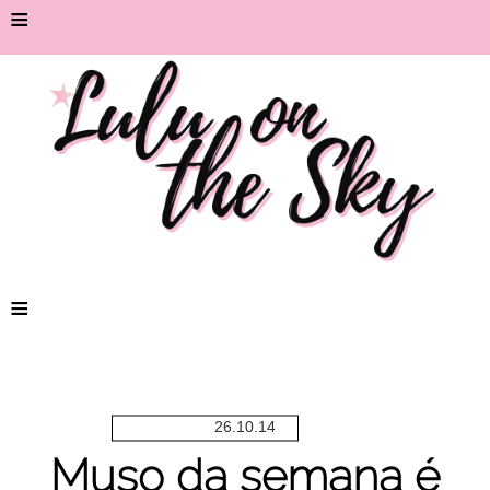
≡
≡
26.10.14
Muso da semana é