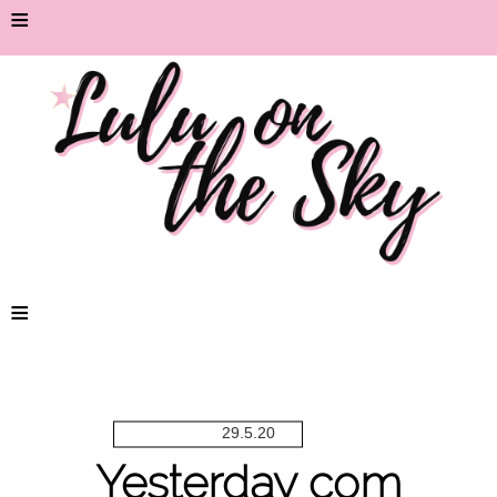
≡
≡
29.5.20
Yesterday com