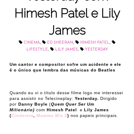
Himesh Patel e Lily
James
,
,
,
CINEMA
ED SHEERAN
HIMESH PATEL
,
,
LIFESTYLE
LILY JAMES
YESTERDAY
Um cantor e compositor sofre um acidente e ele
é o único que lembra das músicas do Beatles
Quando eu vi o título desse filme logo me interessei
para assistir no Telecineplay:
Yesterday.
Dirigido
por
Danny Boyle
(
Quem Quer Ser Um
Milionário)
com
Himesh Patel
e
Lily James
(
Cinderela
,
Mamma Mia 2
)
nos papeis principais.