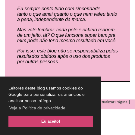
Eu sempre conto tudo com sinceridade —
tanto o que amei quanto o que nem valeu tanto
a pena, independente da marca.
Mas vale lembrar: cada pele e cabelo reagem
de um jeito, tá? O que funciona super bem pra
mim pode não ter o mesmo resultado em você.
Por isso, este blog não se responsabiliza pelos
resultados obtidos após o uso dos produtos
por outras pessoas.
Leitores deste blog usamos cookies do
Google para personalizar os anúncios e
analisar nosso tráfego.
LULU ON THE SKY
- Todos os direitos reservados © |
Atualizar Página
|
Veja a Política de privacidade
Eu aceito!