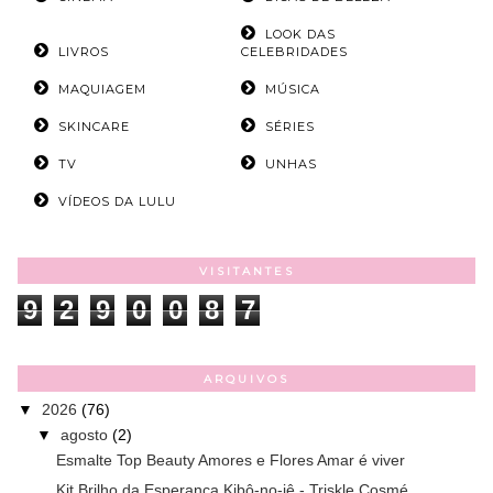
LOOK DAS
LIVROS
CELEBRIDADES
MAQUIAGEM
MÚSICA
SKINCARE
SÉRIES
TV
UNHAS
VÍDEOS DA LULU
VISITANTES
9
2
9
0
0
8
7
ARQUIVOS
▼
2026
(76)
▼
agosto
(2)
Esmalte Top Beauty Amores e Flores Amar é viver
Kit Brilho da Esperança Kibô-no-iê - Triskle Cosmé...