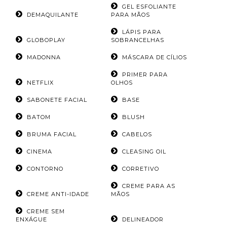
GEL ESFOLIANTE
DEMAQUILANTE
PARA MÃOS
LÁPIS PARA
GLOBOPLAY
SOBRANCELHAS
MADONNA
MÁSCARA DE CÍLIOS
PRIMER PARA
NETFLIX
OLHOS
SABONETE FACIAL
BASE
BATOM
BLUSH
BRUMA FACIAL
CABELOS
CINEMA
CLEASING OIL
CONTORNO
CORRETIVO
CREME PARA AS
CREME ANTI-IDADE
MÃOS
CREME SEM
ENXÁGUE
DELINEADOR