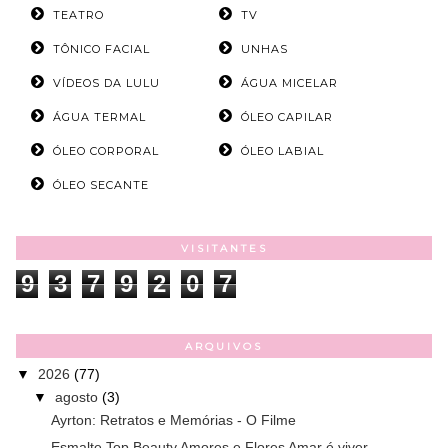
TEATRO
TV
TÔNICO FACIAL
UNHAS
VÍDEOS DA LULU
ÁGUA MICELAR
ÁGUA TERMAL
ÓLEO CAPILAR
ÓLEO CORPORAL
ÓLEO LABIAL
ÓLEO SECANTE
VISITANTES
9
3
7
9
2
0
7
ARQUIVOS
▼
2026
(77)
▼
agosto
(3)
Ayrton: Retratos e Memórias - O Filme
Esmalte Top Beauty Amores e Flores Amar é viver