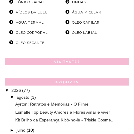
TÔNICO FACIAL
UNHAS
VÍDEOS DA LULU
ÁGUA MICELAR
ÁGUA TERMAL
ÓLEO CAPILAR
ÓLEO CORPORAL
ÓLEO LABIAL
ÓLEO SECANTE
VISITANTES
ARQUIVOS
▼
2026
(77)
▼
agosto
(3)
Ayrton: Retratos e Memórias - O Filme
Esmalte Top Beauty Amores e Flores Amar é viver
Kit Brilho da Esperança Kibô-no-iê - Triskle Cosmé...
►
julho
(10)