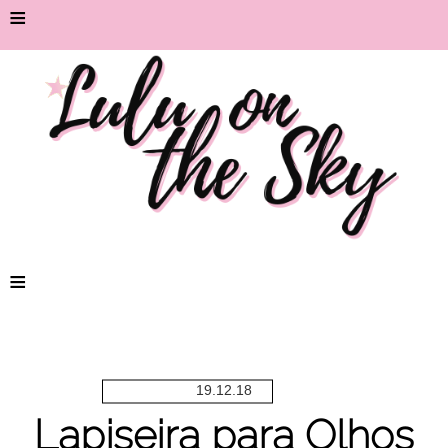
≡
≡
19.12.18
Lapiseira para Olhos