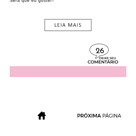
Será que eu gostei?
26