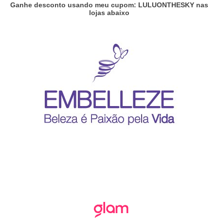
Ganhe desconto usando meu cupom: LULUONTHESKY nas
lojas abaixo