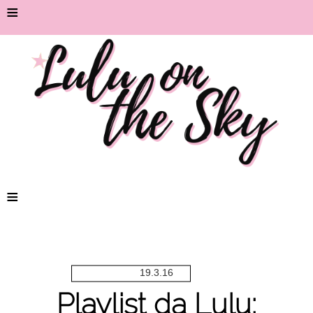
≡
≡
19.3.16
Playlist da Lulu: