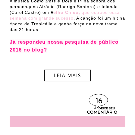
A música
Como Dois e Dois
é trilha sonora dos
personagens Afrânio (Rodrigo Santoro) e Iolanda
(Carol Castro) em
V
elho Chico,
que estreou essa
semana com grande sucesso
. A canção foi um hit na
época da Tropicália e ganha força na nova trama
das 21 horas.
Já respondeu nossa pesquisa de público
2016 no blog?
16