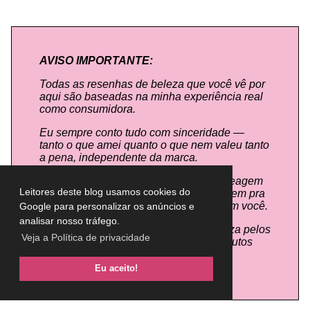
AVISO IMPORTANTE:
Todas as resenhas de beleza que você vê por
aqui são baseadas na minha experiência real
como consumidora.
Eu sempre conto tudo com sinceridade —
tanto o que amei quanto o que nem valeu tanto
a pena, independente da marca.
Mas vale lembrar: cada pele e cabelo reagem
Leitores deste blog usamos cookies do
de um jeito, tá? O que funciona super bem pra
mim pode não ter o mesmo resultado em você.
Google para personalizar os anúncios e
analisar nosso tráfego.
Por isso, este blog não se responsabiliza pelos
Veja a Política de privacidade
resultados obtidos após o uso dos produtos
por outras pessoas.
Eu aceito!