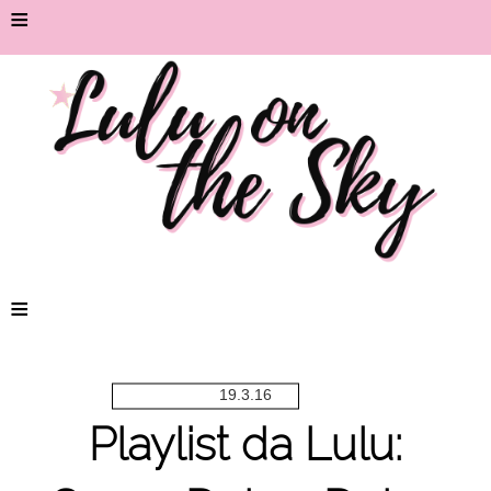
≡
≡
19.3.16
Playlist da Lulu: