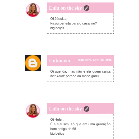
Lulu on the sky
domingo, março 20, 2016
Oi Jéssica,
Ficou perfeita para o casal né?
big beijos
Unknown
sexta-feira, abril 08, 2016
Oi querida, mas não e ela quem canta
ne? A voz parece da maria gadu
Lulu on the sky
domingo, abril 24, 2016
Oi Helen,
É a Gal sim, só que em uma gravação
bem antiga de 68
big beijos