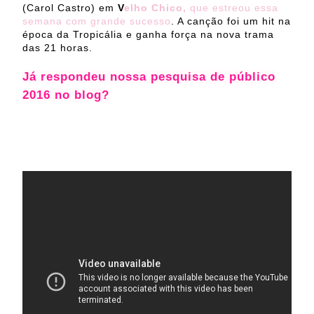
(Carol Castro) em
V
elho Chico,
que estreou essa
semana com grande sucesso
. A canção foi um hit na
época da Tropicália e ganha força na nova trama
das 21 horas.
Já respondeu nossa pesquisa de público
2016 no blog?