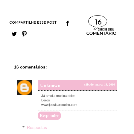
16
16 comentários:
Unknown
sábado, março 19, 2016
Já amei a musica deles!
Beijos
www.jessicarcoelho.com
Responder
Respostas