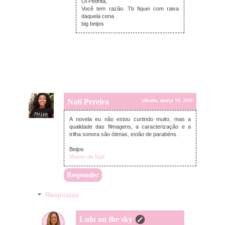
Oi Pedrita,
Você tem razão. Tb fiquei com raiva
daquela cena
big beijos
Nati Pereira
sábado, março 19, 2016
A novela eu não estou curtindo muito, mas a
qualidade das filmagens, a caracterização e a
trilha sonora são ótimas, estão de parabéns.
Beijos
Mundo de Nati
Responder
Respostas
Lulu on the sky