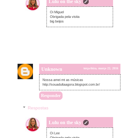
Lulu on the sky
domingo, abril 03, 2016
Oi Miguel
Obrigada pela visita
big beijos
Unknown
terça-feira, março 22, 2016
Nossa amei mt as músicas
http://souadultaagora.blogspot.com.br/
Responder
Respostas
Lulu on the sky
domingo, abril 03, 2016
Oi Lee
Obrigada pela visita