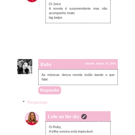
Oi Jeice
A novela é surpreendente mas não
acompanho muito
big beijos
Ruby
sábado, março 19, 2016
As músicas dessa novela estão dando o que
falar.
Responder
Respostas
Lulu on the sky
domingo, março 20, 2016
Oi Ruby,
A trilha sonora está impecável.