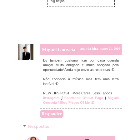
big beijos
Miguel Gouveia
segunda-feira, março 21, 2016
Eu também costumo ficar por casa querida
amiga! Muito obrigado e muito obrigado pela
oportunidade! Ainda hoje envio as respostas :D
Não conhecia a música mas tem uma letra
incrível :D
NEW TIPS POST | More Cares, Less Taboos
Instagram
∫
Facebook Oficial Page
∫
Miguel
Gouveia / Blog Pieces Of Me :D
Responder
Respostas