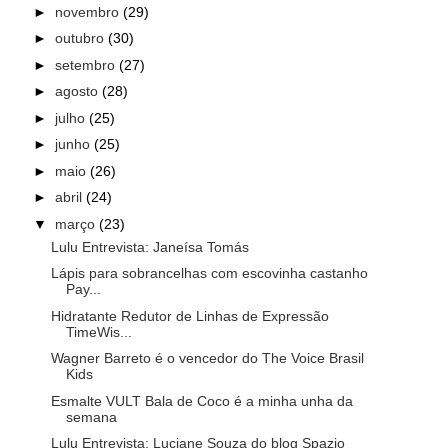
►
novembro
(29)
►
outubro
(30)
►
setembro
(27)
►
agosto
(28)
►
julho
(25)
►
junho
(25)
►
maio
(26)
►
abril
(24)
▼
março
(23)
Lulu Entrevista: Janeísa Tomás
Lápis para sobrancelhas com escovinha castanho
Pay...
Hidratante Redutor de Linhas de Expressão
TimeWis...
Wagner Barreto é o vencedor do The Voice Brasil
Kids
Esmalte VULT Bala de Coco é a minha unha da
semana
Lulu Entrevista: Luciane Souza do blog Spazio