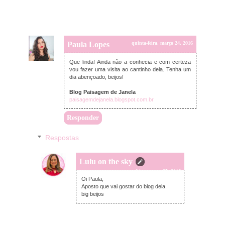
Paula Lopes
quinta-feira, março 24, 2016
Que linda! Ainda não a conhecia e com certeza
vou fazer uma visita ao cantinho dela. Tenha um
dia abençoado, beijos!
Blog Paisagem de Janela
paisagemdejanela.blogspot.com.br
Responder
Respostas
Lulu on the sky
sexta-feira, março 25, 2016
Oi Paula,
Aposto que vai gostar do blog dela.
big beijos