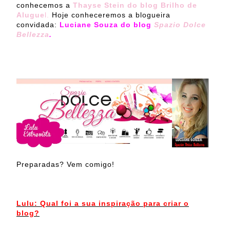
conhecemos a
Thayse Stein do blog Brilho de
Alugue
l.
Hoje conheceremos a blogueira
convidada:
Luciane Souza do blog
Spazio Dolce
Bellezza
.
Preparadas? Vem comigo!
Lulu: Qual foi a sua inspiração para criar o
blog?