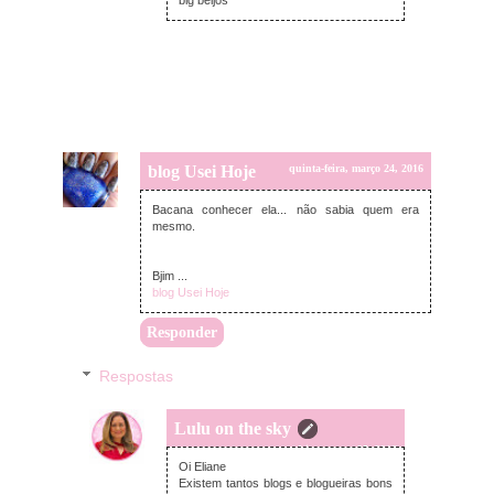
blog Usei Hoje
quinta-feira, março 24, 2016
Bacana conhecer ela... não sabia quem era
mesmo.
Bjim ...
blog Usei Hoje
Responder
Respostas
Lulu on the sky
sexta-feira, março 25, 2016
Oi Eliane
Existem tantos blogs e blogueiras bons