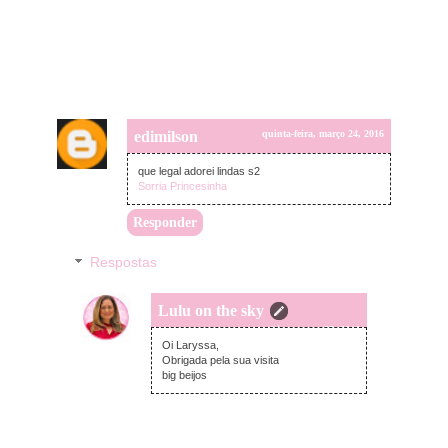
edimilson
quinta-feira, março 24, 2016
que legal adorei lindas s2
Sorria Princesinha
Responder
Respostas
Lulu on the sky
sexta-feira, março 25, 2016
Oi Laryssa,
Obrigada pela sua visita
big beijos