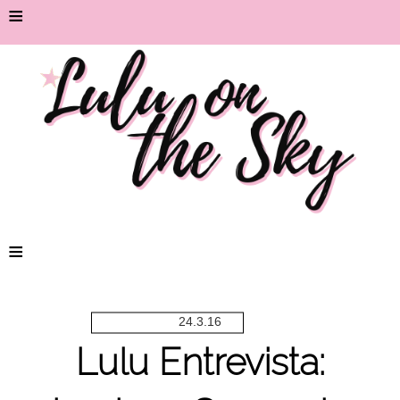
≡
≡
24.3.16
Lulu Entrevista: