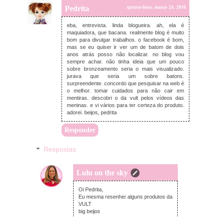
Pedrita
quinta-feira, março 24, 2016
eba, entrevista. linda blogueira. ah, ela é
maquiadora, que bacana. realmente blog é muito
bom para divulgar trabalhos. o facebook é bom,
mas se eu quiser ir ver um de batom de dois
anos atrás posso não localizar. no blog vou
sempre achar. não tinha ideia que um pouco
sobre bronzeamento seria o mais visualizado.
jurava que seria um sobre batons.
surpreendente. concordo que pesquisar na web é
o melhor. tomar cuidados para não cair em
mentiras. descobri o da vult pelos vídeos das
meninas. e vi vários para ter certeza do produto.
adorei. beijos, pedrita
Responder
Respostas
Lulu on the sky
sexta-feira, março 25, 2016
Oi Pedrita,
Eu mesma resenhei alguns produtos da
VULT
big beijos