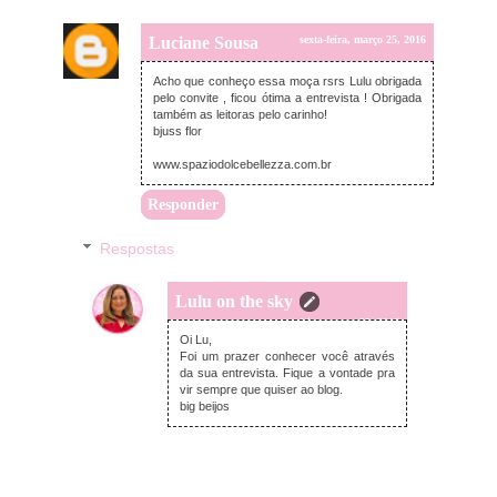
Luciane Sousa
sexta-feira, março 25, 2016
Acho que conheço essa moça rsrs Lulu obrigada
pelo convite , ficou ótima a entrevista ! Obrigada
também as leitoras pelo carinho!
bjuss flor
www.spaziodolcebellezza.com.br
Responder
Respostas
Lulu on the sky
sexta-feira, março 25, 2016
Oi Lu,
Foi um prazer conhecer você através
da sua entrevista. Fique a vontade pra
vir sempre que quiser ao blog.
big beijos