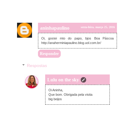
aninhapaulino
sexta-feira, março 25, 2016
Oi, gostei mto do papo, bjos Boa Páscoa
http://anaherminiapaulino.blog.uol.com.br/
Responder
Respostas
Lulu on the sky
sexta-feira, março 25, 2016
Oi Aninha,
Que bom. Obrigada pela visita
big beijos