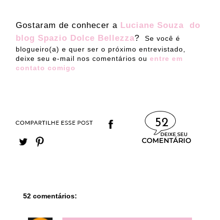
Gostaram de conhecer a
Luciane Souza
do
blog Spazio Dolce Bellezza
?
Se você é
blogueiro(a) e quer ser o próximo entrevistado,
deixe seu e-mail nos comentários ou
entre em
contato comigo
52
52 comentários: