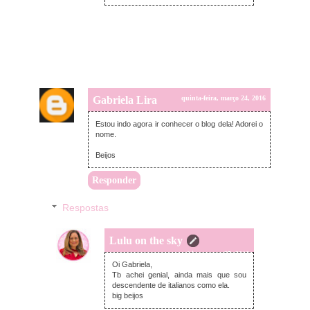
Gabriela Lira
quinta-feira, março 24, 2016
Estou indo agora ir conhecer o blog dela! Adorei o
nome.
Beijos
Responder
Respostas
Lulu on the sky
sexta-feira, março 25, 2016
Oi Gabriela,
Tb achei genial, ainda mais que sou
descendente de italianos como ela.
big beijos