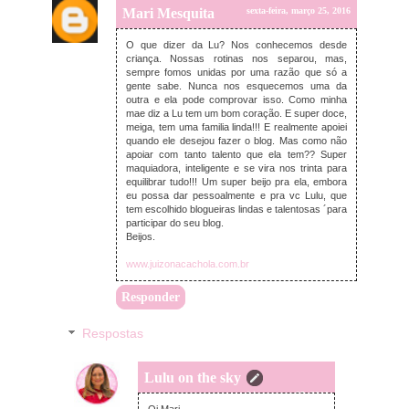
Mari Mesquita
sexta-feira, março 25, 2016
O que dizer da Lu? Nos conhecemos desde
criança. Nossas rotinas nos separou, mas,
sempre fomos unidas por uma razão que só a
gente sabe. Nunca nos esquecemos uma da
outra e ela pode comprovar isso. Como minha
mae diz a Lu tem um bom coração. E super doce,
meiga, tem uma familia linda!!! E realmente apoiei
quando ele desejou fazer o blog. Mas como não
apoiar com tanto talento que ela tem?? Super
maquiadora, inteligente e se vira nos trinta para
equilibrar tudo!!! Um super beijo pra ela, embora
eu possa dar pessoalmente e pra vc Lulu, que
tem escolhido blogueiras lindas e talentosas ´para
participar do seu blog.
Beijos.
www.juizonacachola.com.br
Responder
Respostas
Lulu on the sky
sexta-feira, março 25, 2016
Oi Mari,