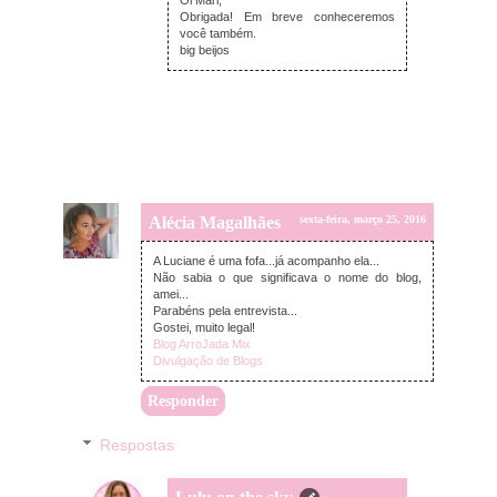
Obrigada! Em breve conheceremos
você também.
big beijos
Alécia Magalhães
sexta-feira, março 25, 2016
A Luciane é uma fofa...já acompanho ela...
Não sabia o que significava o nome do blog,
amei...
Parabéns pela entrevista...
Gostei, muito legal!
Blog ArroJada Mix
Divulgação de Blogs
Responder
Respostas