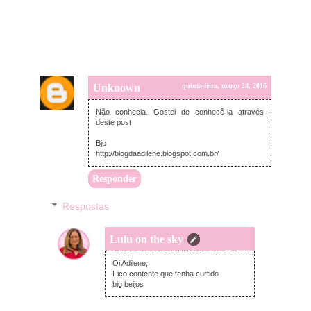
Unknown
quinta-feira, março 24, 2016
Não conhecia. Gostei de conhecê-la através
deste post
Bjo
http://blogdaadilene.blogspot.com.br/
Responder
Respostas
Lulu on the sky
sexta-feira, março 25, 2016
Oi Adilene,
Fico contente que tenha curtido
big beijos