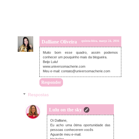
Dalliane Oliveira
quinta-feira, março 24, 2016
Muito bom esse quadro, assim podemos
conhecer um pouquinho mais da blogueira.
Beijo Lulu!
www.universomacherie.com
Meu e-mail: contato@universomacherie.com
Responder
Respostas
Lulu on the sky
sexta-feira, março 25, 2016
Oi Dalliane,
Eu acho uma ótima oportunidade das
pessoas conhecerem vocês
Aguarde meu e-mail.
big beijos