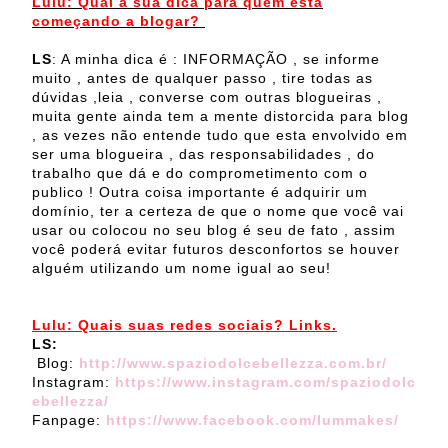
Lulu: Qual a sua dica para quem está
começando a blogar?
LS
: A minha dica é : INFORMAÇÃO , se informe
muito , antes de qualquer passo , tire todas as
dúvidas ,leia , converse com outras blogueiras ,
muita gente ainda tem a mente distorcida para blog
, as vezes não entende tudo que esta envolvido em
ser uma blogueira , das responsabilidades , do
trabalho que dá e do comprometimento com o
publico ! Outra coisa importante é adquirir um
domínio, ter a certeza de que o nome que você vai
usar ou colocou no seu blog é seu de fato , assim
você poderá evitar futuros desconfortos se houver
alguém utilizando um nome igual ao seu!
Lulu: Quais suas redes sociais? Links.
LS:
Blog:
http://www.spaziodolcebellezza.com.br/
Instagram:
https://www.instagram.com/spaziodolc
ebellezza/
Fanpage:
https://www.facebook.com/lummakes/