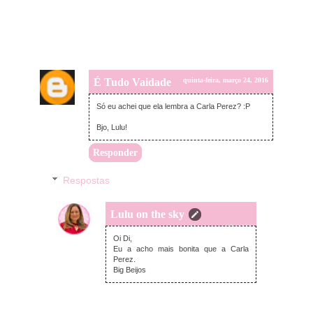
É Tudo Vaidade
quinta-feira, março 24, 2016
Só eu achei que ela lembra a Carla Perez? :P
Bjo, Lulu!
Responder
Respostas
Lulu on the sky
sexta-feira, março 25, 2016
Oi Di,
Eu a acho mais bonita que a Carla
Perez.
Big Beijos