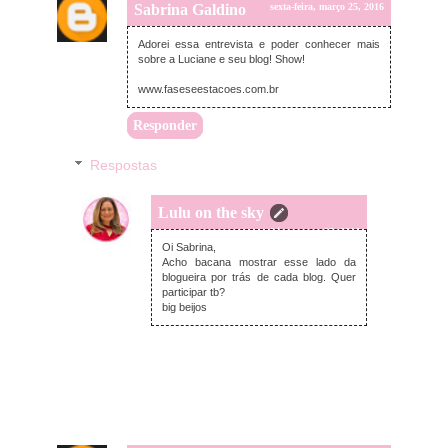
Sabrina Galdino
sexta-feira, março 25, 2016
Adorei essa entrevista e poder conhecer mais
sobre a Luciane e seu blog! Show!
www.faseseestacoes.com.br
Responder
Respostas
Lulu on the sky
sexta-feira, março 25, 2016
Oi Sabrina,
Acho bacana mostrar esse lado da
blogueira por trás de cada blog. Quer
participar tb?
big beijos