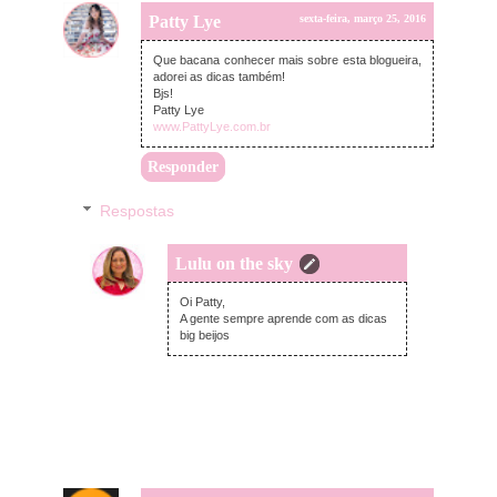
Patty Lye
sexta-feira, março 25, 2016
Que bacana conhecer mais sobre esta blogueira,
adorei as dicas também!
Bjs!
Patty Lye
www.PattyLye.com.br
Responder
Respostas
Lulu on the sky
sexta-feira, março 25, 2016
Oi Patty,
A gente sempre aprende com as dicas
big beijos