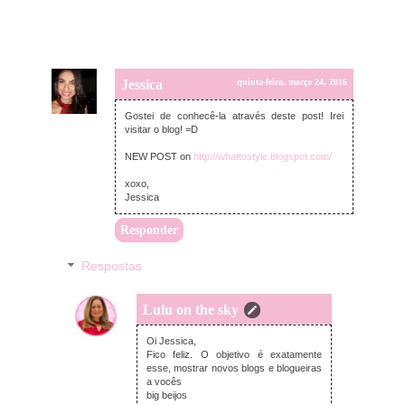
Jessica
quinta-feira, março 24, 2016
Gostei de conhecê-la através deste post! Irei
visitar o blog! =D
NEW POST on
http://whattostyle.blogspot.com/
xoxo,
Jessica
Responder
Respostas
Lulu on the sky
sexta-feira, março 25, 2016
Oi Jessica,
Fico feliz. O objetivo é exatamente
esse, mostrar novos blogs e blogueiras
a vocês
big beijos