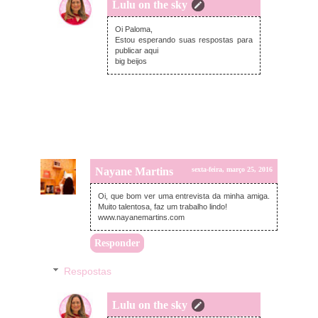
Lulu on the sky
sexta-feira, março 25, 2016
Oi Paloma,
Estou esperando suas respostas para
publicar aqui
big beijos
Nayane Martins
sexta-feira, março 25, 2016
Oi, que bom ver uma entrevista da minha amiga.
Muito talentosa, faz um trabalho lindo!
www.nayanemartins.com
Responder
Respostas
Lulu on the sky