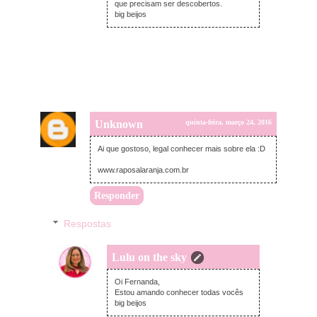
que precisam ser descobertos.
big beijos
Unknown
quinta-feira, março 24, 2016
Ai que gostoso, legal conhecer mais sobre ela :D
www.raposalaranja.com.br
Responder
Respostas
Lulu on the sky
sexta-feira, março 25, 2016
Oi Fernanda,
Estou amando conhecer todas vocês
big beijos