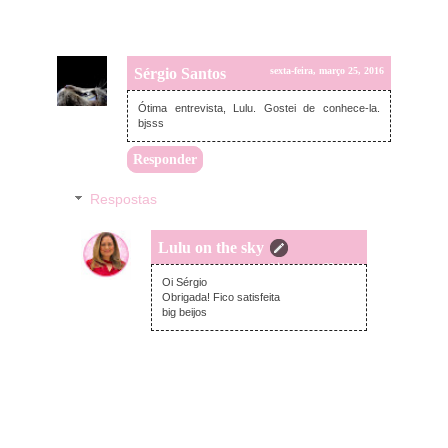
Sérgio Santos
sexta-feira, março 25, 2016
Ótima entrevista, Lulu. Gostei de conhece-la.
bjsss
Responder
Respostas
Lulu on the sky
sexta-feira, março 25, 2016
Oi Sérgio
Obrigada! Fico satisfeita
big beijos