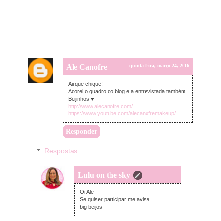
Ale Canofre
quinta-feira, março 24, 2016
Aii que chique!
Adorei o quadro do blog e a entrevistada também.
Beijinhos ♥
http://www.alecanofre.com/
https://www.youtube.com/alecanofremakeup/
Responder
Respostas
Lulu on the sky
sexta-feira, março 25, 2016
Oi Ale
Se quiser participar me avise
big beijos