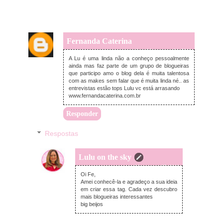
Fernanda Caterina
quinta-feira, março 24, 2016
A Lu é uma linda não a conheço pessoalmente
ainda mas faz parte de um grupo de blogueiras
que participo amo o blog dela é muita talentosa
com as makes sem falar que é muita linda né.. as
entrevistas estão tops Lulu vc está arrasando
www.fernandacaterina.com.br
Responder
Respostas
Lulu on the sky
sexta-feira, março 25, 2016
Oi Fe,
Amei conhecê-la e agradeço a sua ideia
em criar essa tag. Cada vez descubro
mais blogueiras interessantes
big beijos