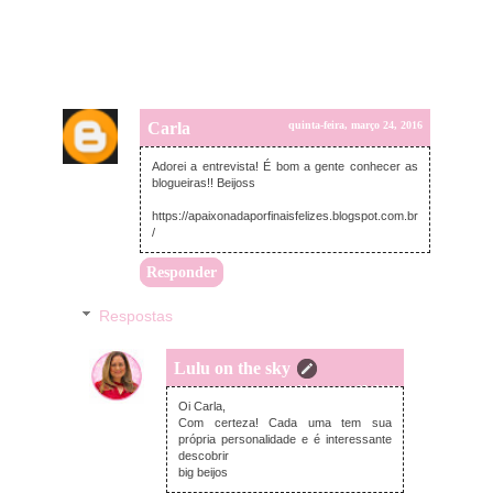
Carla
quinta-feira, março 24, 2016
Adorei a entrevista! É bom a gente conhecer as
blogueiras!! Beijoss
https://apaixonadaporfinaisfelizes.blogspot.com.br
/
Responder
Respostas
Lulu on the sky
sexta-feira, março 25, 2016
Oi Carla,
Com certeza! Cada uma tem sua
própria personalidade e é interessante
descobrir
big beijos