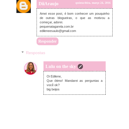
DiiAraujo
quinta-feira, março 24, 2016
Amei esse post, é bom conhecer um pouquinho
de outras blogueiras, o que as motivou a
começar, adorei.
pequenatagarela.com.br
edileneesaulo@gmail.com
Responder
Respostas
Lulu on the sky
sexta-feira, março 25, 2016
Oi Edilene,
Que ótimo! Mandarei as perguntas a
você ok?
big beijos