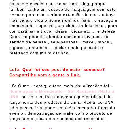
italiano e escolhi este nome para blog ,porque
também tenho um espaço de maquiagem com este
nome e para mim seria a extensão do que eu faço ,
mas para o blog o nome significa mais , o espaço é
um cantinho especial , um clube da luluzinha , para
compartilhar e trocar ideias , dicas etc ... e Beleza
Doce me permite abordar assuntos diversos no
sentido de beleza , seja pessoas , make , moda ,
lugares , natureza ... e claro tudo pensado e
realizado com muito carinho.
Lulu: Qual foi seu post de maior sucesso?
Compartilhe com a gente o link.
LS:
O meu post que teve mais visualizações foi :
Iluminação e Bronzeado - Sol Radiance /Natura
UNA
no post eu falo do evento que participei do
lançamento dos produtos da Linha Radiance UNA.
Lá o pessoal vai poder também encontrar fotos do
evento , demostração de make com o produto de
lançamento ,dicas e a resenha dos recebidos .