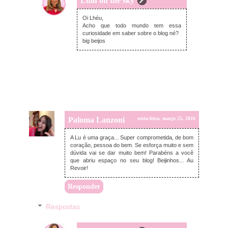
Lulu on the sky
sexta-feira, março 25, 2016
Oi Lhéu,
Acho que todo mundo tem essa
curiosidade em saber sobre o blog né?
big beijos
Paloma Lanzoni
sexta-feira, março 25, 2016
A Lu é uma graça... Super comprometida, de bom
coração, pessoa do bem. Se esforça muito e sem
dúvida vai se dar muito bem! Parabéns a você
que abriu espaço no seu blog! Beijinhos... Au
Revoir!
Responder
Respostas