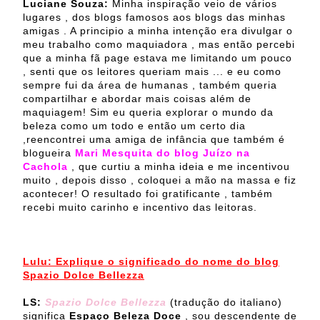
Luciane Souza:
Minha inspiração veio de vários
lugares , dos blogs famosos aos blogs das minhas
amigas . A principio a minha intenção era divulgar o
meu trabalho como maquiadora , mas então percebi
que a minha fã page estava me limitando um pouco
, senti que os leitores queriam mais ... e eu como
sempre fui da área de humanas , também queria
compartilhar e abordar mais coisas além de
maquiagem! Sim eu queria explorar o mundo da
beleza como um todo e então um certo dia
,reencontrei uma amiga de infância que também é
blogueira
Mari Mesquita do blog Juízo na
Cachola
, que curtiu a minha ideia e me incentivou
muito , depois disso , coloquei a mão na massa e fiz
acontecer! O resultado foi gratificante , também
recebi muito carinho e incentivo das leitoras.
Lulu: Explique o significado do nome do blog
Spazio Dolce Bellezza
LS:
Spazio Dolce Bellezza
(tradução do italiano)
significa
Espaço Beleza Doce
, sou descendente de