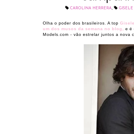
,
CAROLINA HERRERA
GISEL
Olha o poder dos brasileiros. A top
Gisel
um dos musos da semana no blog,
e é 
Models.com - vão estrelar juntos a nov