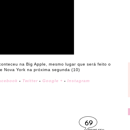
conteceu na Big Apple, mesmo lugar que será feito o
e Nova York na próxima segunda (10)
acebook
-
Twitter
-
Google +
-
Instagram
69