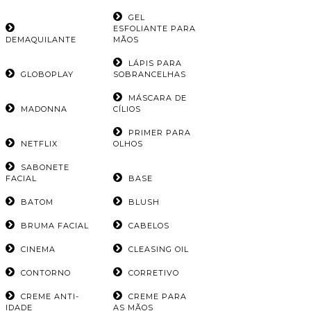
GEL
ESFOLIANTE PARA
DEMAQUILANTE
MÃOS
LÁPIS PARA
GLOBOPLAY
SOBRANCELHAS
MÁSCARA DE
MADONNA
CÍLIOS
PRIMER PARA
NETFLIX
OLHOS
SABONETE
FACIAL
BASE
BATOM
BLUSH
BRUMA FACIAL
CABELOS
CINEMA
CLEASING OIL
CONTORNO
CORRETIVO
CREME ANTI-
CREME PARA
IDADE
AS MÃOS