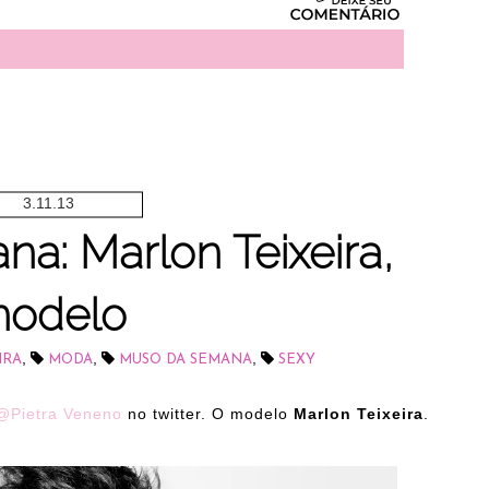
3.11.13
a: Marlon Teixeira,
odelo
,
,
,
IRA
MODA
MUSO DA SEMANA
SEXY
@Pietra Veneno
no twitter. O modelo
Marlon Teixeira
.