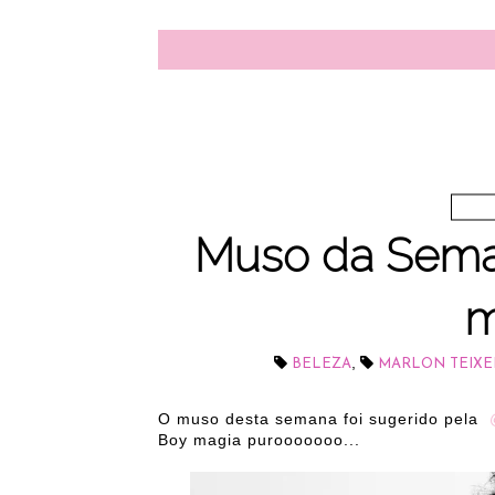
Muso da Seman
m
,
BELEZA
MARLON TEIXE
O muso desta semana foi sugerido pela
Boy magia purooooooo...