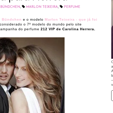
,
,
E BÜNDCHEN
MARLON TEIXEIRA
PERFUME
e Bündchen
e o modelo
Marlon Teixeira - que já foi
considerado o 7º modelo do mundo pelo site
a campanha do perfume
212 VIP de Carolina Herrera.
O
A
b
v