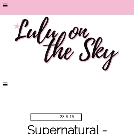
≡
≡
28.5.15
Supernatural -