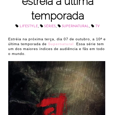
estreia a última
temporada
,
,
,
LIFESTYLE
SÉRIES
SUPERNATURAL
TV
Estréia na próxima terça, dia 07 de outubro, a 10ª e
última temporada de
Supernatural
.
Essa série tem
um dos maiores índices de audiência e fãs em todo
o mundo.