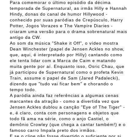
Para comemorar o último episódio da décima
temporada de Supernatural, as irmãs Hilly e Hannah
Hindy, donas do canal de humor Hillywood -
conhecido por suas paródias de Crepúsculo, Harry
Potter, Jogos Vorazes e The Vampire Diaries -
criaram uma versão para o drama sobrenatural mais
antigo da CW.
Ao som da música "Shake it Off", o vídeo mostra
Dean Winchester (papel de Jensen Ackles no show,
que, aqui, é interpretado por Hilly) cantando como
ele tenta lidar com a Marca de Caim e matando
muita gente por aí. Enquanto isso, Osric Chau, que
já participou de Supernatural como o profeta Kevin
Train, assume o papel de Sam (Jared Padalecki),
dizendo que "tudo vai ficar bem" e chorando o
tempo todo.
A paródia ainda faz referências a algumas cenas
marcantes da atração - como a divertida vez que
Jensen Ackles dublou a canção "Eye of The Tiger" -
e, é claro, conta com personagens e objetos que
todo fã ama na série, como o anjo Castiel, o
demônio Crowley (que chega a cantar também!) e o
famoso carro Impala preto dos irmãos.
E se o clipe não fosse divertido o suficiente por si