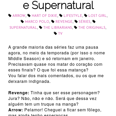
e Supernatural
,
,
,
,
ARROW
HART OF DIXIE
LIFESTYLE
LOST GIRL
,
,
,
MARCO POLO
REVENGE
SÉRIES
,
,
,
SUPERNATURAL
THE LIBRARIANS
THE ORIGINALS
TV
A grande maioria das séries faz uma pausa
agora, no meio da temporada (por isso o nome
Middle Season) e só retornam em janeiro.
Precisavam quase nos matar do coração com
esses finais? O que foi essa matança?
Vou falar dos mais comentados, ou os que me
deixaram indignada.
Revenge:
Tinha que ser esse personagem?
Jura? Não, não e não. Será que dessa vez
alguém tem um truque na manga?
Arrow:
Pelamor! Cheguei a ficar sem fôlego,
mas ainda tenho esperanças.