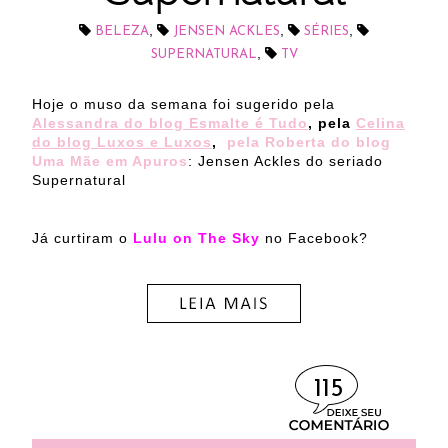
,
,
,
BELEZA
JENSEN ACKLES
SÉRIES
,
SUPERNATURAL
TV
Hoje o muso da semana foi sugerido pela
Alessandra do blog Esmalte é Tudo
, pela
Celina
do blog Luxos e Luxos
,
pela Roberta do blog
Uma Mãe em Apuros
: Jensen Ackles do seriado
Supernatural
Já curtiram o
Lulu on The Sky
no Facebook?
115