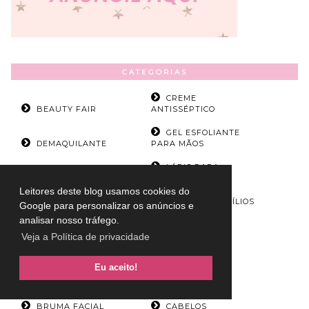
CATEGORIAS
CREME
BEAUTY FAIR
ANTISSÉPTICO
GEL ESFOLIANTE
DEMAQUILANTE
PARA MÃOS
LÁPIS PARA
GLOBOPLAY
SOBRANCELHAS
Leitores deste blog usamos cookies do
MADONNA
MÁSCARA DE CÍLIOS
Google para personalizar os anúncios e
analisar nosso tráfego.
PRIMER PARA
Veja a Política de privacidade
NETFLIX
OLHOS
SABONETE FACIAL
BASE
Eu aceito!
BATOM
BLUSH
BRUMA FACIAL
CABELOS