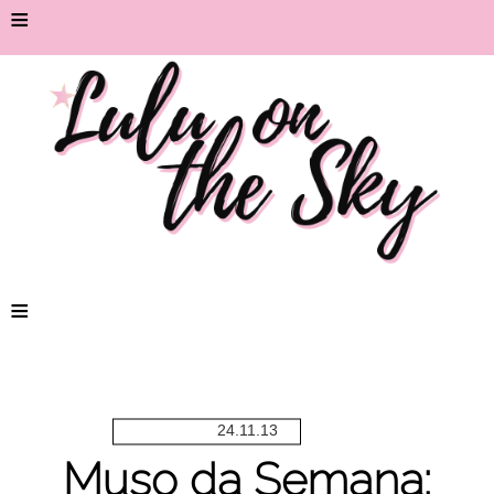
≡
≡
24.11.13
Muso da Semana: