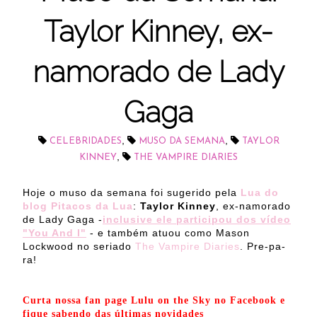
Taylor Kinney, ex-
namorado de Lady
Gaga
,
,
CELEBRIDADES
MUSO DA SEMANA
TAYLOR
,
KINNEY
THE VAMPIRE DIARIES
Hoje o muso da semana foi sugerido pela
Lua do
blog Pitacos da Lua
:
Taylor Kinney
, ex-namorado
de Lady Gaga -
inclusive ele participou dos vídeo
"You And I"
- e também atuou como Mason
Lockwood no seriado
The Vampire Diaries
. Pre-pa-
ra!
Curta nossa fan page Lulu on the Sky no Facebook e
fique sabendo das últimas novidades