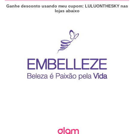
Ganhe desconto usando meu cupom: LULUONTHESKY nas
lojas abaixo