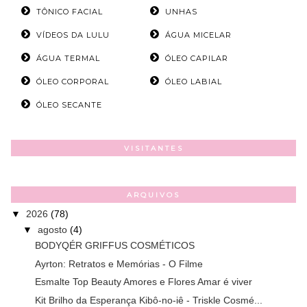
TÔNICO FACIAL
UNHAS
VÍDEOS DA LULU
ÁGUA MICELAR
ÁGUA TERMAL
ÓLEO CAPILAR
ÓLEO CORPORAL
ÓLEO LABIAL
ÓLEO SECANTE
VISITANTES
ARQUIVOS
▼
2026
(78)
▼
agosto
(4)
BODYQÉR GRIFFUS COSMÉTICOS
Ayrton: Retratos e Memórias - O Filme
Esmalte Top Beauty Amores e Flores Amar é viver
Kit Brilho da Esperança Kibô-no-iê - Triskle Cosmé...