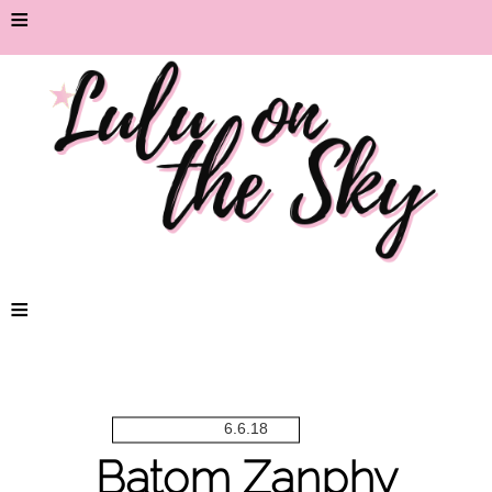
≡
≡
6.6.18
Batom Zanphy