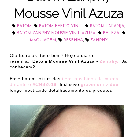
Mousse Vinil Azuza
,
,
,
BATOM
BATOM EFEITO VINIL
BATOM LARANJA
,
,
BATOM ZANPHY MOUSSE VINIL AZUZA
BELEZA
,
,
MAQUIAGEM
RESENHA
ZANPHY
Olá Estrelas, tudo bom? Hoje é dia de
resenha:
Batom Mousse Vinil Azuza -
Zanphy.
Já
conhecem?
Esse batom foi um dos
itens recebidos da marca
durante o
#CNB2018
. Inclusive
gravei um vídeo
longo mostrando detalhadamente os produtos.