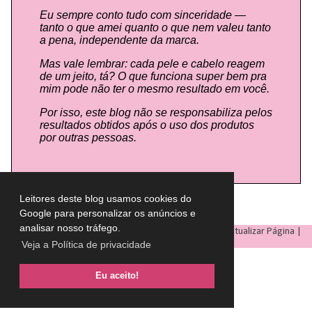
Eu sempre conto tudo com sinceridade —
tanto o que amei quanto o que nem valeu tanto
a pena, independente da marca.
Mas vale lembrar: cada pele e cabelo reagem
de um jeito, tá? O que funciona super bem pra
mim pode não ter o mesmo resultado em você.
Por isso, este blog não se responsabiliza pelos
resultados obtidos após o uso dos produtos
por outras pessoas.
Leitores deste blog usamos cookies do
Google para personalizar os anúncios e
analisar nosso tráfego.
LULU ON THE SKY
- Todos os direitos reservados © |
Atualizar Página
|
Veja a Política de privacidade
Eu aceito!