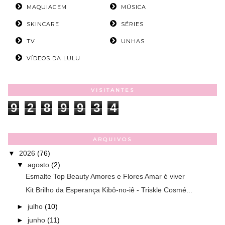
MAQUIAGEM
MÚSICA
SKINCARE
SÉRIES
TV
UNHAS
VÍDEOS DA LULU
VISITANTES
9
2
8
9
9
3
4
ARQUIVOS
▼
2026
(76)
▼
agosto
(2)
Esmalte Top Beauty Amores e Flores Amar é viver
Kit Brilho da Esperança Kibô-no-iê - Triskle Cosmé...
►
julho
(10)
►
junho
(11)