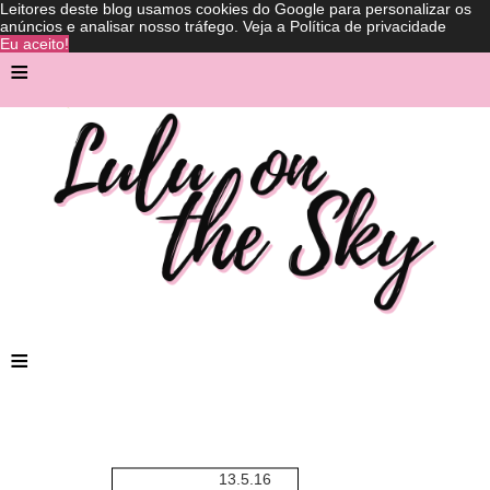
Leitores deste blog usamos cookies do Google para personalizar os
anúncios e analisar nosso tráfego.
Veja a Política de privacidade
Eu aceito!
≡
≡
13.5.16