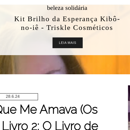
beleza solidária
Kit Brilho da Esperança Kibô-
no-iê - Triskle Cosméticos
LEIA MAIS
28.6.24
Que Me Amava (Os
Livro 2: O Livro de