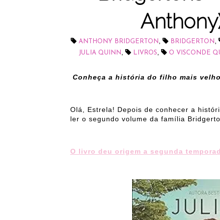
Anthony)
,
,
ANTHONY BRIDGERTON
BRIDGERTON
,
,
JULIA QUINN
LIVROS
O VISCONDE Q
Conheça a história do filho mais velh
Olá, Estrela! Depois de conhecer a hist
ler o segundo volume da família Bridgert
O livro deu origem a segunda temporad