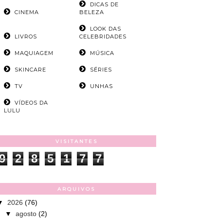
DICAS DE
CINEMA
BELEZA
LOOK DAS
LIVROS
CELEBRIDADES
MAQUIAGEM
MÚSICA
SKINCARE
SÉRIES
TV
UNHAS
VÍDEOS DA
LULU
VISITANTES
9
2
8
5
1
7
7
ARQUIVOS
▼
2026
(76)
▼
agosto
(2)