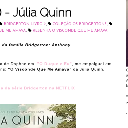
 - Júlia Quinn
,
,
BRIDGERTON LIVRO 2
COLEÇÃO OS BRIDGERTONS
,
UE ME AMAVA
RESENHA O VISCONDE QUE ME AMAVA
o da família Bridgerton: Anthony
ória de Daphne em
"O Duque e Eu"
, me empolguei em
ons:
"O Visconde Que Me Amava"
da Julia Quinn.
O
A
b
a da série Bridgerton na NETFLIX
v