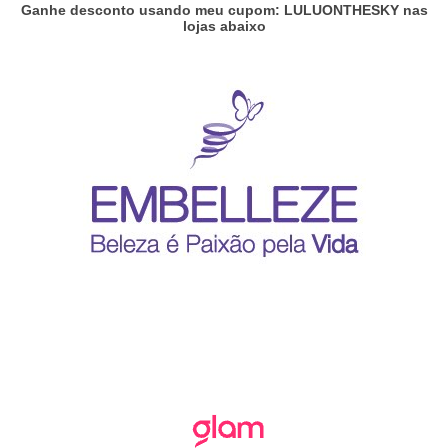
Ganhe desconto usando meu cupom: LULUONTHESKY nas
lojas abaixo