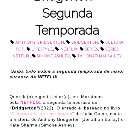
Segunda
Temporada
,
,
ANTHONY BRIDGERTON
BRIDGERTON
CULTURA
,
,
,
,
POP
LIFESTYLE
NETFLIX
SÉRIES
SÉRIES
,
,
NETFLIX
SIMONE ASHLEY
TV. JONATHAN BAILEY
Saiba tudo sobre a segunda temporada de maior
sucesso da NETFLIX
Querido(a) e gentil leitor(a), eu Maratonei
pela
NETFLIX
, a segunda temporada de
"Bridgerton"
(2022). O enredo é baseado no livro
"
O Visconde que me amava
"
de Julia Quinn, conta
a história de Anthony Bridgerton (Jonathan Bailey) e
Kate Sharma (Simone Ashley).