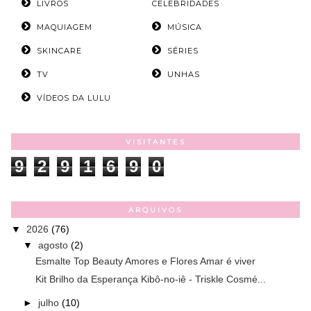
LIVROS
CELEBRIDADES
MAQUIAGEM
MÚSICA
SKINCARE
SÉRIES
TV
UNHAS
VÍDEOS DA LULU
VISITANTES
9
2
9
1
6
9
0
ARQUIVOS
▼
2026
(76)
▼
agosto
(2)
Esmalte Top Beauty Amores e Flores Amar é viver
Kit Brilho da Esperança Kibô-no-iê - Triskle Cosmé...
►
julho
(10)