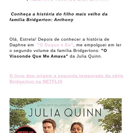
Conheça a história do filho mais velho da
família Bridgerton: Anthony
Olá, Estrela! Depois de conhecer a história de
Daphne em
"O Duque e Eu"
, me empolguei em ler
o segundo volume da família Bridgertons:
"O
Visconde Que Me Amava"
da Julia Quinn.
O livro deu origem a segunda temporada da série
Bridgerton na NETFLIX