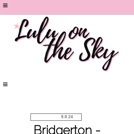
≡
≡
9.8.24
Bridgerton -