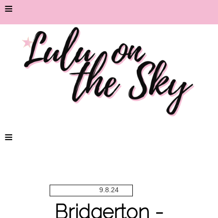
≡
≡
9.8.24
Bridgerton -