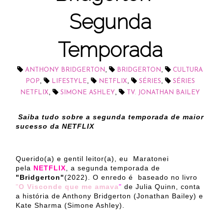
Segunda
Temporada
,
,
ANTHONY BRIDGERTON
BRIDGERTON
CULTURA
,
,
,
,
POP
LIFESTYLE
NETFLIX
SÉRIES
SÉRIES
,
,
NETFLIX
SIMONE ASHLEY
TV. JONATHAN BAILEY
Saiba tudo sobre a segunda temporada de maior
sucesso da NETFLIX
Querido(a) e gentil leitor(a), eu Maratonei
pela
NETFLIX
, a segunda temporada de
"Bridgerton"
(2022). O enredo é baseado no livro
"
O Visconde que me amava
"
de Julia Quinn, conta
a história de Anthony Bridgerton (Jonathan Bailey) e
Kate Sharma (Simone Ashley).