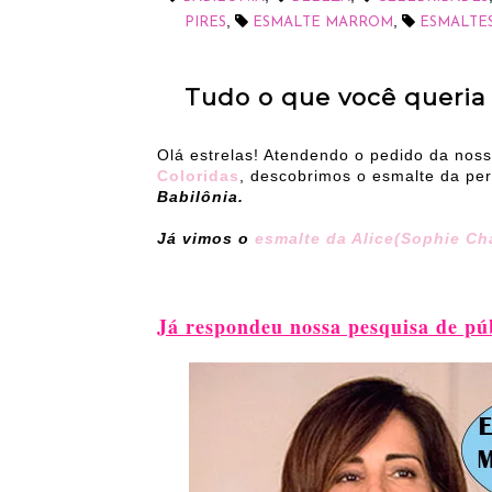
,
,
PIRES
ESMALTE MARROM
ESMALTE
Tudo o que você queria 
Olá estrelas! Atendendo o pedido da noss
Coloridas
, descobrimos o esmalte da pe
Babilônia.
Já vimos o
esmalte da Alice(Sophie Cha
Já respondeu nossa pesquisa de pú