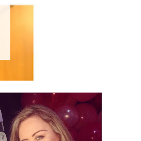
Cauã Reymond
Jogada de Risco - Primeira
Temporada
LEIA MAIS