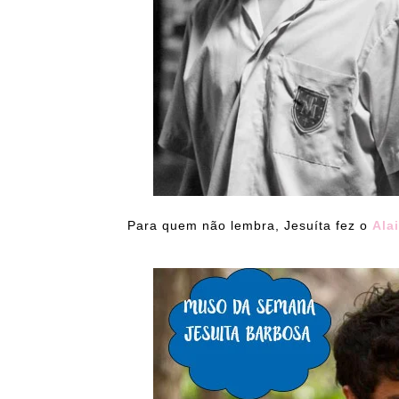
Para quem não lembra, Jesuíta fez o
Ala