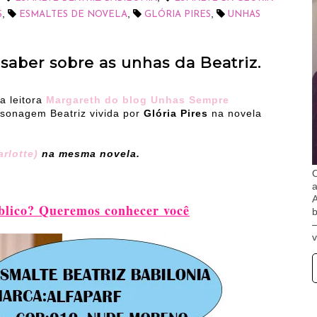
,
,
,
S
ESMALTES DE NOVELA
GLÓRIA PIRES
UNHAS
saber sobre as unhas da Beatriz.
a leitora
Margareth do blog Unhas Sempre
rsonagem Beatriz vivida por
Glória Pires
na novela
rlotte)
na mesma novela.
O
A
blico? Queremos conhecer você
b
v