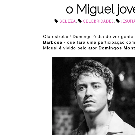
o Miguel jo
,
,
BELEZA
CELEBRIDADES
JESUÍT
Olá estrelas! Domingo é dia de ver gente
Barbosa
- que fará uma participação c
Miguel é vivido pelo ator
Domingos Mont