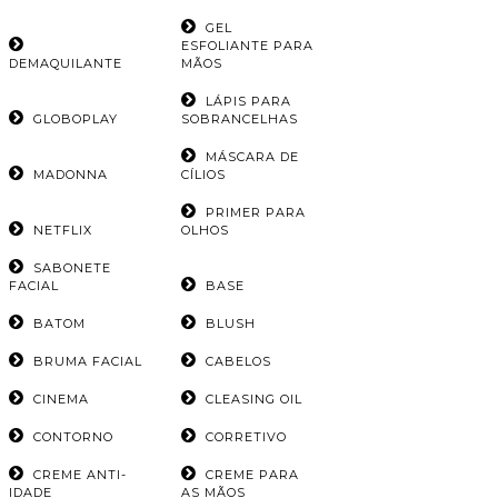
GEL
ESFOLIANTE PARA
DEMAQUILANTE
MÃOS
LÁPIS PARA
GLOBOPLAY
SOBRANCELHAS
MÁSCARA DE
MADONNA
CÍLIOS
PRIMER PARA
NETFLIX
OLHOS
SABONETE
FACIAL
BASE
BATOM
BLUSH
BRUMA FACIAL
CABELOS
CINEMA
CLEASING OIL
CONTORNO
CORRETIVO
CREME ANTI-
CREME PARA
IDADE
AS MÃOS