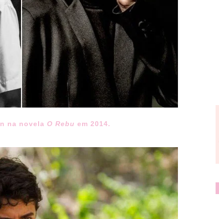
in na novela
O Rebu
em 2014.