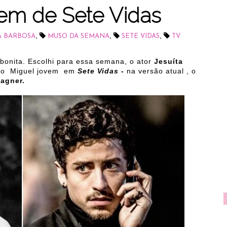
vem de Sete Vidas
,
,
,
A BARBOSA
MUSO DA SEMANA
SETE VIDAS
TV
 bonita. Escolhi para essa semana, o ator
Jesuíta
omo Miguel jovem em
Sete Vidas -
na versão atual , o
agner.