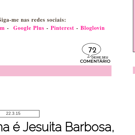
Siga-me nas redes sociais:
am
-
Google Plus
-
Pinterest
-
Bloglovin
72
22.3.15
 é Jesuita Barbosa,