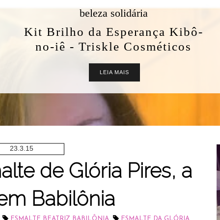
23.3.15
te de Glória Pires, a
 em Babilônia
,
,
ESMALTE BEATRIZ BABILÔNIA
ESMALTE DA GLÓRIA