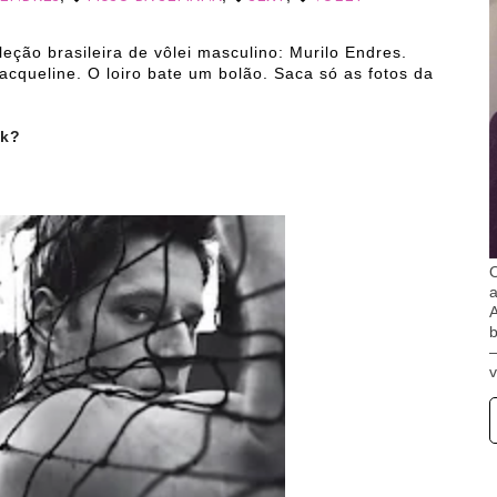
ção brasileira de vôlei masculino: Murilo Endres.
cqueline. O loiro bate um bolão. Saca só as fotos da
k?
O
A
b
v