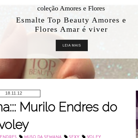
coleção Amores e Flores
Esmalte Top Beauty Amores e
Flores Amar é viver
LEIA MAIS
18.11.12
::: Murilo Endres do
voley
,
,
,
 ENDRES
MUSO DA SEMANA
SEXY
VOLEY