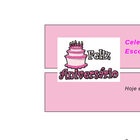
Cele
Esco
Hoje 