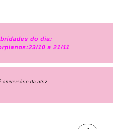
bridades do dia:
rpianos:23/10 a 21/11
é aniversário da atriz
Cláudia Jimenez
.