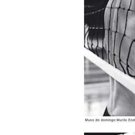
Muso do domingo:Murilo End