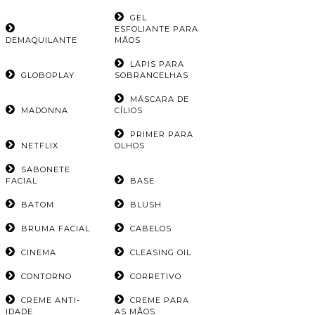
GEL
ESFOLIANTE PARA
DEMAQUILANTE
MÃOS
LÁPIS PARA
GLOBOPLAY
SOBRANCELHAS
MÁSCARA DE
MADONNA
CÍLIOS
PRIMER PARA
NETFLIX
OLHOS
SABONETE
FACIAL
BASE
BATOM
BLUSH
BRUMA FACIAL
CABELOS
CINEMA
CLEASING OIL
CONTORNO
CORRETIVO
CREME ANTI-
CREME PARA
IDADE
AS MÃOS