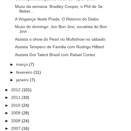
Muso da semana: Bradley Cooper, o Phil de Se
Beber...
A Vingança Veste Prada: O Retorno do Diabo
Muso do domingo: Jon Bon Jovi, vocalista do Bon
Jovi
Assista o show do Pearl no Multishow no sábado
Assista Tempero de Familia com Rodrigo Hilbert
Assista Got Talent Brasil com Rafael Cortez
►
março
(7)
►
fevereiro
(11)
►
janeiro
(7)
►
2012
(101)
►
2011
(33)
►
2010
(24)
►
2009
(28)
►
2008
(24)
►
2007
(16)