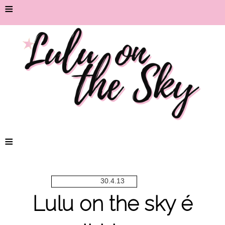
≡
≡
30.4.13
Lulu on the sky é