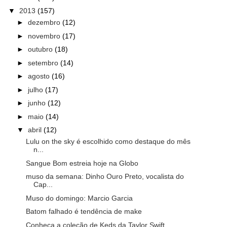
▼
2013
(157)
►
dezembro
(12)
►
novembro
(17)
►
outubro
(18)
►
setembro
(14)
►
agosto
(16)
►
julho
(17)
►
junho
(12)
►
maio
(14)
▼
abril
(12)
Lulu on the sky é escolhido como destaque do mês
n...
Sangue Bom estreia hoje na Globo
muso da semana: Dinho Ouro Preto, vocalista do
Cap...
Muso do domingo: Marcio Garcia
Batom falhado é tendência de make
Conheça a coleção de Keds da Taylor Swift