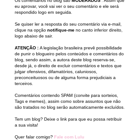
Os comentários no blog são
MODERADOS
. Assim que
eu aprovar, você vai ver o seu comentário e ele será
respondido logo em seguida.
Se quiser ler a resposta do seu comentário via e-mail,
clique na opção
notifique-me
no canto inferior direito,
logo abaixo de sair.
ATENÇÃO :
A legislação brasileira prevê possibilidade
de punir o blogueiro pelos conteúdos e comentários do
blog, sendo assim, a autora deste blog reserva-se,
desde já, o direito de excluir comentários e textos que
julgar ofensivos, difamatórios, caluniosos,
preconceituosos ou de alguma forma prejudiciais a
terceiros.
Comentários contendo SPAM (convite para sorteios,
Tags e memes), assim como sobre assuntos que não
são tratados no blog serão automaticamente excluídos.
Tem um blog? Deixe o link para que eu possa retribuir
a sua visita!
Quer falar comigo?
Fale com Lulu