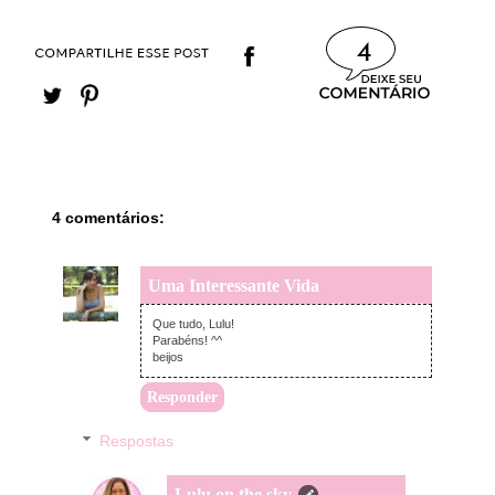
4
4 comentários:
Uma Interessante Vida
quarta-feira, maio 01, 2013
Que tudo, Lulu!
Parabéns! ^^
beijos
Responder
Respostas
Lulu on the sky