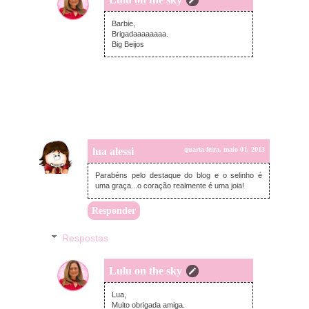
sexta-feira, maio 03, 2013
Barbie,
Brigadaaaaaaaa.
Big Beijos
lua alessi
quarta-feira, maio 01, 2013
Parabéns pelo destaque do blog e o selinho é
uma graça...o coração realmente é uma joia!
Responder
Respostas
Lulu on the sky
sexta-feira, maio 03, 2013
Lua,
Muito obrigada amiga.