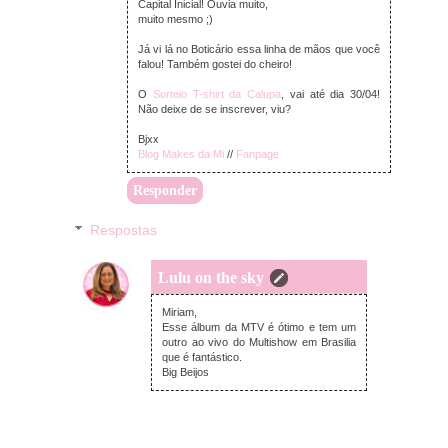
Capital Inicial! Ouvia muito,
muito mesmo ;)
Já vi lá no Boticário essa linha de mãos que você
falou! Também gostei do cheiro!
O
Sorteio T-shirt da Calupa
, vai até dia 30/04!
Não deixe de se inscrever, viu?
Bjxx
Blog Makes da Mi
//
Fanpage
Responder
Respostas
Lulu on the sky
domingo, abril 28, 2013
Miriam,
Esse álbum da MTV é ótimo e tem um
outro ao vivo do Multishow em Brasilia
que é fantástico.
Big Beijos