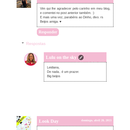
Vim qui lhe agradecer pelo carinho em meu blog,
e comentei no post anterior também. :)
E mais uma vez, parabéns ao Dinho, divo. rs
Beijos amiga. ♥
Responder
Respostas
Lulu on the sky
segunda-feira, abril 29, 2013
Leidiana,
De nada.. é um prazer.
Big beijos
Look Day
domingo, abril 28, 2013