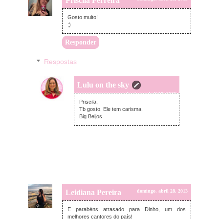
Priscila Ferreira
Gosto muito!
;)
Responder
Respostas
Lulu on the sky
domingo, abril 28, 2013
Priscila,
Tb gosto. Ele tem carisma.
Big Beijos
Leidiana Pereira
domingo, abril 28, 2013
E parabéns atrasado para Dinho, um dos
melhores cantores do país!