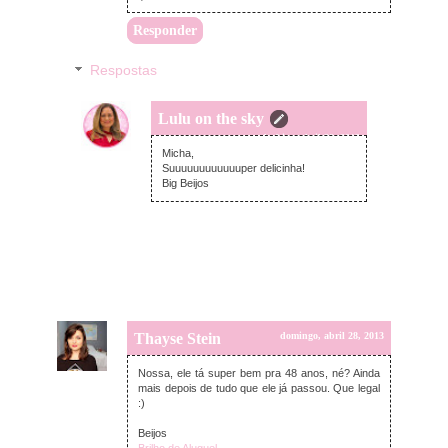
Responder
Respostas
Lulu on the sky
segunda-feira, abril 29, 2013
Micha,
Suuuuuuuuuuuuper delicinha!
Big Beijos
Thayse Stein
domingo, abril 28, 2013
Nossa, ele tá super bem pra 48 anos, né? Ainda
mais depois de tudo que ele já passou. Que legal
:)
Beijos
Brilho de Aluguel