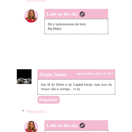
Respostas
Lulu on the sky
quarta-feira, maio 01, 2013
Ele é tudoooooooo de bom.
Big Beijos
Sérgio Santos
segunda-feira, abril 29, 2013
Sou fã do Dinho e do Capital Inicial, mas isso de
'muso' não é comigo... rs bj
Responder
Respostas
Lulu on the sky
quarta-feira, maio 01, 2013