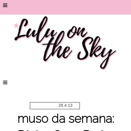
≡
≡
28.4.13
muso da semana: