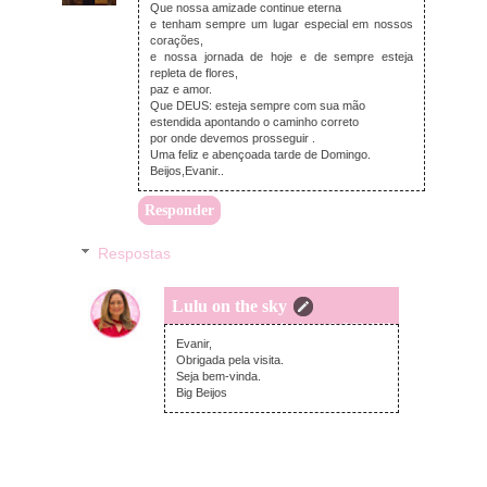
Que nossa amizade continue eterna
e tenham sempre um lugar especial em nossos
corações,
e nossa jornada de hoje e de sempre esteja
repleta de flores,
paz e amor.
Que DEUS: esteja sempre com sua mão
estendida apontando o caminho correto
por onde devemos prosseguir .
Uma feliz e abençoada tarde de Domingo.
Beijos,Evanir..
Responder
Respostas
Lulu on the sky
domingo, abril 28, 2013
Evanir,
Obrigada pela visita.
Seja bem-vinda.
Big Beijos