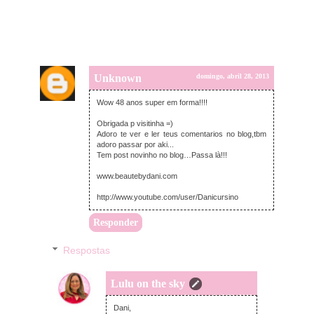
Unknown
domingo, abril 28, 2013
Wow 48 anos super em forma!!!!
Obrigada p visitinha =)
Adoro te ver e ler teus comentarios no blog,tbm
adoro passar por aki...
Tem post novinho no blog…Passa là!!!
www.beautebydani.com
http://www.youtube.com/user/Danicursino
Responder
Respostas
Lulu on the sky
segunda-feira, abril 29, 2013
Dani,