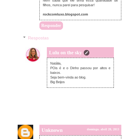
Nem sabia que ele tinha essa quantidade de
filhos, nunca parei para pesquisar!
rockcomluxo.blogspot.com
Responder
Respostas
Lulu on the sky
domingo, abril 28, 2013
Natália,
POis é e o Dinho passou por altos e
baixos.
Seja bem-vinda ao blog.
Big Beijos
Unknown
domingo, abril 28, 2013