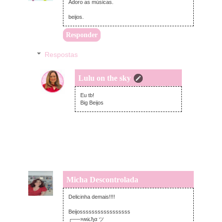
Adoro as músicas.
beijos.
Responder
Respostas
Lulu on the sky
segunda-feira, abril 29, 2013
Eu tb!
Big Beijos
Micha Descontrolada
domingo, abril 28, 2013
Delicinha demais!!!!
Beijosssssssssssssssss
┌──»ʍi૮ђα ツ