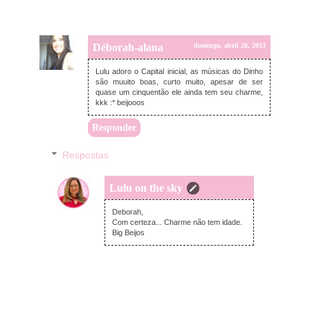
Déborah-alana
domingo, abril 28, 2013
Lulu adoro o Capital inicial, as músicas do Dinho
são muuito boas, curto muito, apesar de ser
quase um cinquentão ele ainda tem seu charme,
kkk :* beijooos
Responder
Respostas
Lulu on the sky
domingo, abril 28, 2013
Deborah,
Com certeza... Charme não tem idade.
Big Beijos