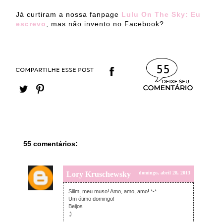
Já curtiram a nossa fanpage
Lulu On The Sky: Eu
escrevo
, mas não invento no Facebook?
55
55 comentários:
Lory Kruschewsky
domingo, abril 28, 2013
Siiim, meu muso! Amo, amo, amo! *-*
Um ótimo domingo!
Beijos
;)