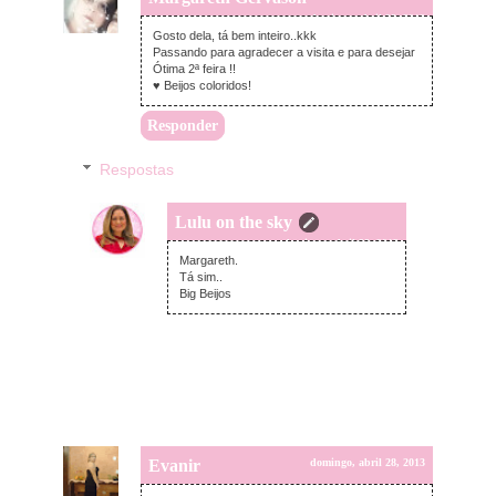
domingo, abril 28, 2013
Gosto dela, tá bem inteiro..kkk
Passando para agradecer a visita e para desejar
Ótima 2ª feira !!
♥ Beijos coloridos!
Responder
Respostas
Lulu on the sky
domingo, abril 28, 2013
Margareth.
Tá sim..
Big Beijos
Evanir
domingo, abril 28, 2013