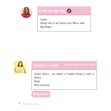
Lulu on the sky
segunda-feira, abril 29, 2013
Layla,
Ainda não vi as fotoso dos filhos dele.
Big Beijos
Daniela Leonel
segunda-feira, abril 29, 2013
Super Muso... eu adoro o Capital Inicial e claro o
Dinho.
Beijo
Boa semana
Responder
Respostas