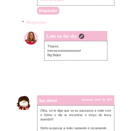
Responder
Respostas
Lulu on the sky
segunda-feira, abril 29, 2013
Thayse,
Interassoooooooooooo!
Big Beijos
lua alessi
domingo, abril 28, 2013
Olha, só te digo que se eu passasse a noite com
o Dinho o dia ia encontrar o moço de boca
doendo!!!
Dinho ia passar a noite cantando e recantando