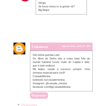
Sérgio,
Se fosse musa vc ia gostar né?
Big Beijos
Unknown
segunda-feira, abril 29, 2013
Olá minha querida Lulu!
Os filhos do Dinho são a coisa mais fofa do
mundo hahaha! Gosto muito do Capital e dele,
que é todo estiloso!
Mil beijos, saúde e sucesso sempre. Uma
semana especial para você!
CoisadeMenina
lookbook.nu/coisademenina
Instagram: @coisade_menina
facebook.com/BgCoisadeMenina
Responder
Respostas