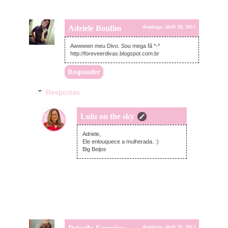
Adriele Bonfim
domingo, abril 28, 2013
Awwwwn meu Divo. Sou mega fã *-*
http://foreveerdivas.blogspot.com.br
Responder
Respostas
Lulu on the sky
domingo, abril 28, 2013
Adriele,
Ele enlouquece a mulherada. :)
Big Beijos
domingo, abril 28, 2013