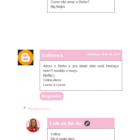
Como não amar o Dinho?
Big Beijos
Unknown
domingo, abril 28, 2013
Adoro o Dinho e pra idade dele está inteiraço
heim?! bonitão o moço.
BjoBjo;)
Celina Alves
Luxos e Luxos
Responder
Respostas
Lulu on the sky
segunda-feira, abril 29, 2013
Celina,
Ele é muito divo.