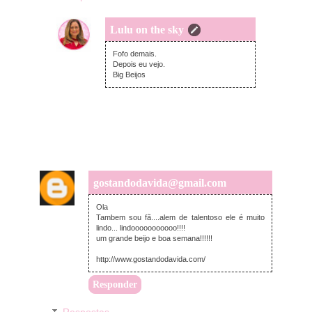
Lulu on the sky
segunda-feira, abril 29, 2013
Fofo demais.
Depois eu vejo.
Big Beijos
gostandodavida@gmail.com
domingo, abril 28, 2013
Ola
Tambem sou fã....alem de talentoso ele é muito
lindo... lindooooooooooo!!!!
um grande beijo e boa semana!!!!!!
http://www.gostandodavida.com/
Responder