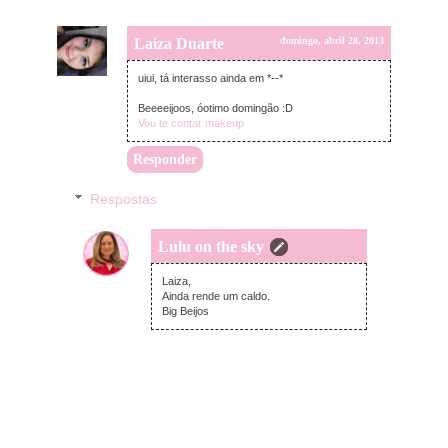
Laiza Duarte
domingo, abril 28, 2013
uiui, tá interasso ainda em *--*
Beeeeijoos, óotimo domingão :D
Vou te contar makeup
Responder
Respostas
Lulu on the sky
segunda-feira, abril 29, 2013
Laiza,
Ainda rende um caldo.
Big Beijos