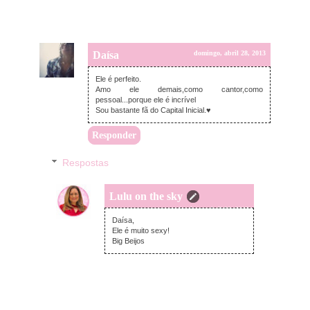
Daísa
domingo, abril 28, 2013
Ele é perfeito.
Amo ele demais,como cantor,como
pessoal...porque ele é incrível
Sou bastante fã do Capital Inicial.♥
Responder
Respostas
Lulu on the sky
domingo, abril 28, 2013
Daísa,
Ele é muito sexy!
Big Beijos