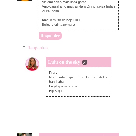
Ain que coisa mais linda gente!
Amo capital amo mais ainda o Dinho, coisa linda e
louca! haha
Amei o muso de hoje Lulu,
Beijos e otima semana
Responder
Respostas
Lulu on the sky
domingo, abril 28, 2013
Fran,
Não sabia que era tão fã deles.
hahahaha
Legal que vc curtiu.
Big Beijos