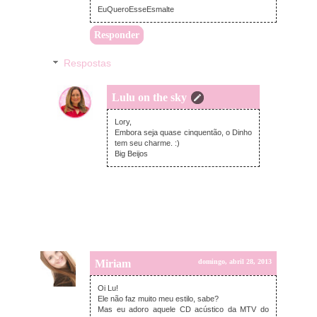
EuQueroEsseEsmalte
Responder
Respostas
Lulu on the sky
domingo, abril 28, 2013
Lory,
Embora seja quase cinquentão, o Dinho
tem seu charme. :)
Big Beijos
Miriam
domingo, abril 28, 2013
Oi Lu!
Ele não faz muito meu estilo, sabe?
Mas eu adoro aquele CD acústico da MTV do