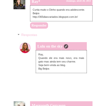
Ray*
domingo, abril 28, 2013
Curtia muito o Dinho quando era adolescente.
Beijos
http://365diasvariados.blogspot.com.br/
Responder
Respostas
Lulu on the sky
domingo, abril 28, 2013
Ray,
Quando ele era mais novo, era mais
gato mas ainda tem seu charme.
Seja bem-vinda ao blog.
Big Beijos
Margareth Gervason