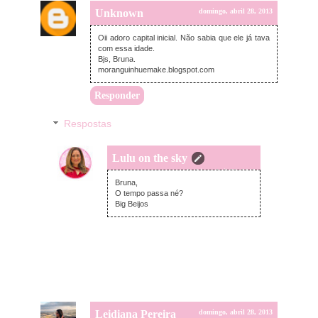
Unknown
domingo, abril 28, 2013
Oii adoro capital inicial. Não sabia que ele já tava
com essa idade.
Bjs, Bruna.
moranguinhuemake.blogspot.com
Responder
Respostas
Lulu on the sky
segunda-feira, abril 29, 2013
Bruna,
O tempo passa né?
Big Beijos
Leidiana Pereira
domingo, abril 28, 2013