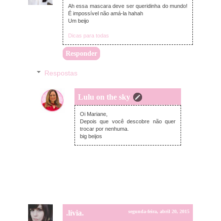
Ah essa mascara deve ser queridinha do mundo!
É impossível não amá-la hahah
Um beijo
Dicas para todas
Responder
Respostas
Lulu on the sky
segunda-feira, abril 20, 2015
Oi Mariane,
Depois que você descobre não quer
trocar por nenhuma.
big beijos
.lívia.
segunda-feira, abril 20, 2015