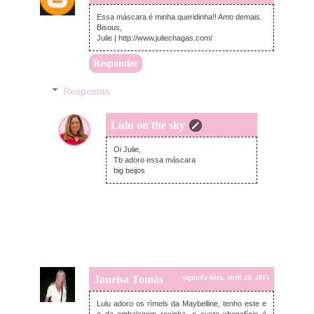
Essa máscara é minha queridinha!! Amo demais.
Bisous,
Julie | http://www.juliechagas.com/
Responder
Respostas
Lulu on the sky
segunda-feira, abril 20, 2015
Oi Julie,
Tb adoro essa máscara
big beijos
Janeisa Tomás
segunda-feira, abril 20, 2015
Lulu adoro os rímels da Maybelline, tenho este e
o da embalagem roxinha. o custo xbenefício é