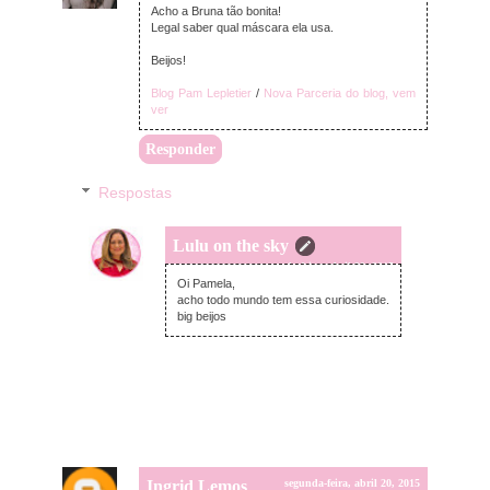
Acho a Bruna tão bonita!
Legal saber qual máscara ela usa.
Beijos!
Blog Pam Lepletier
/
Nova Parceria do blog, vem
ver
Responder
Respostas
Lulu on the sky
segunda-feira, abril 20, 2015
Oi Pamela,
acho todo mundo tem essa curiosidade.
big beijos
Ingrid Lemos
segunda-feira, abril 20, 2015