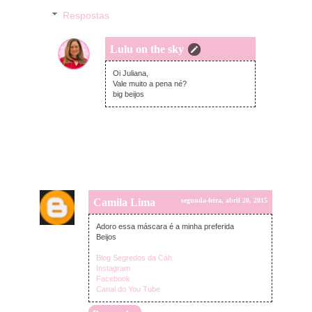
Respostas
Lulu on the sky
segunda-feira, abril 20, 2015
Oi Juliana,
Vale muito a pena né?
big beijos
Camila Lima
segunda-feira, abril 20, 2015
Adoro essa máscara é a minha preferida
Beijos
Blog Segredos da Cáh
Instagram
Facebook
Canal do You Tube