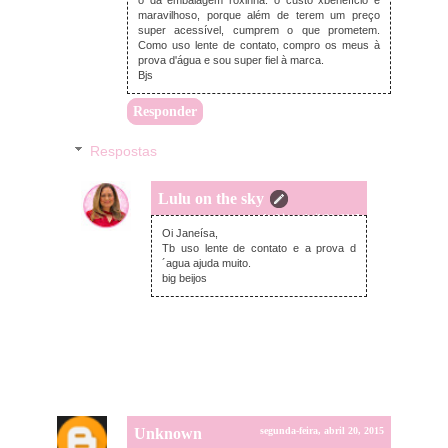
maravilhoso, porque além de terem um preço
super acessível, cumprem o que prometem.
Como uso lente de contato, compro os meus à
prova d'água e sou super fiel à marca.
Bjs
Responder
Respostas
Lulu on the sky
segunda-feira, abril 20, 2015
Oi Janeísa,
Tb uso lente de contato e a prova d
´agua ajuda muito.
big beijos
Unknown
segunda-feira, abril 20, 2015