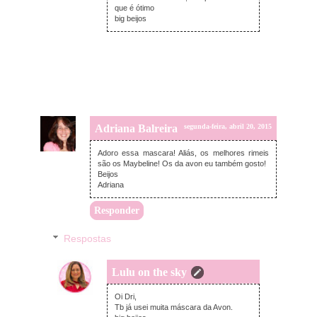
que é ótimo
big beijos
Adriana Balreira
segunda-feira, abril 20, 2015
Adoro essa mascara! Aliás, os melhores rimeis
são os Maybeline! Os da avon eu também gosto!
Beijos
Adriana
Responder
Respostas
Lulu on the sky
segunda-feira, abril 20, 2015
Oi Dri,
Tb já usei muita máscara da Avon.