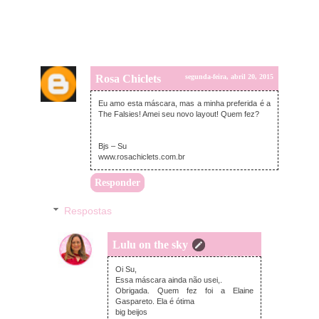
Rosa Chiclets
segunda-feira, abril 20, 2015
Eu amo esta máscara, mas a minha preferida é a
The Falsies! Amei seu novo layout! Quem fez?
Bjs – Su
www.rosachiclets.com.br
Responder
Respostas
Lulu on the sky
segunda-feira, abril 20, 2015
Oi Su,
Essa máscara ainda não usei,.
Obrigada. Quem fez foi a Elaine
Gaspareto. Ela é ótima
big beijos