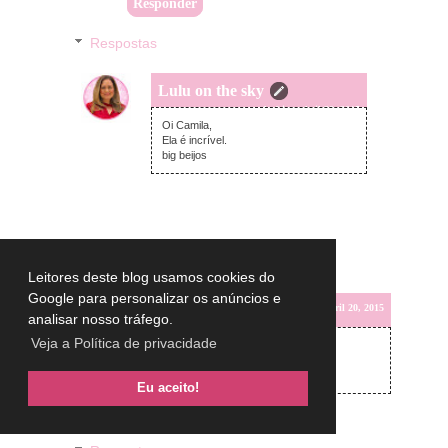
Responder
Respostas
Lulu on the sky
segunda-feira, abril 20, 2015
Oi Camila,
Ela é incrível.
big beijos
Leitores deste blog usamos cookies do
Google para personalizar os anúncios e
Bianca Maria
segunda-feira, abril 20, 2015
analisar nosso tráfego.
Veja a Política de privacidade
Adooro essa máscara, é ótima!!
www.flormorenamodas.com
Eu aceito!
Responder