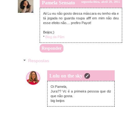
Pamela Sensato
segunda-feira, abril 20, 2015
Aii Lu eu não gosto dessa máscara eu tenho ela e
tá jogada no guarda roupa afff em mim não deu
esse efeito não.... prefiro Payot!
Beijos;)
*
Blog da Pâm
Responder
Respostas
Lulu on the sky
segunda-feira, abril 20, 2015
Oi Pamela,
Jura?? Vc é a primeira pessoa que diz
que não gosta.
big beijos