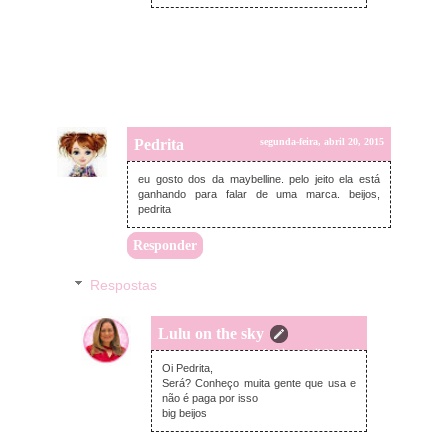
Pedrita
segunda-feira, abril 20, 2015
eu gosto dos da maybelline. pelo jeito ela está
ganhando para falar de uma marca. beijos,
pedrita
Responder
Respostas
Lulu on the sky
segunda-feira, abril 20, 2015
Oi Pedrita,
Será? Conheço muita gente que usa e
não é paga por isso
big beijos