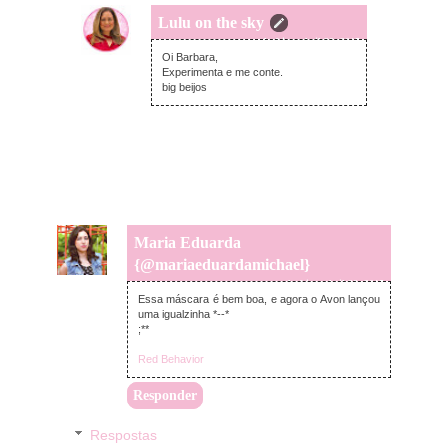
Lulu on the sky
segunda-feira, abril 20, 2015
Oi Barbara,
Experimenta e me conte.
big beijos
Maria Eduarda
{@mariaeduardamichael}
segunda-feira, abril 20, 2015
Essa máscara é bem boa, e agora o Avon lançou
uma igualzinha *--*
;**
Red Behavior
Responder
Respostas