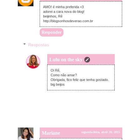
AMO! é minha preferida <3
adorei a cara nova do blog!
beijinhos, Rê
http://blogsonhosdeverao.com.br
Responder
Respostas
Lulu on the sky
segunda-feira, abril 20, 2015
Oi Rê,
Como não amar?
Obrigada, fico feliz que tenha gostado.
big beijos
Mariane
segunda-feira, abril 20, 2015