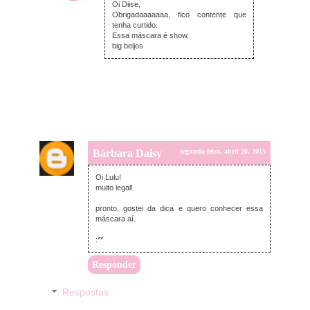
Oi Diise,
Obrigadaaaaaaa, fico contente que
tenha curtido.
Essa máscara é show.
big beijos
Bárbara Daisy
segunda-feira, abril 20, 2015
Oi Lulu!
muito legal!
pronto, gostei da dica e quero conhecer essa
máscara aí.
:**
Responder
Respostas