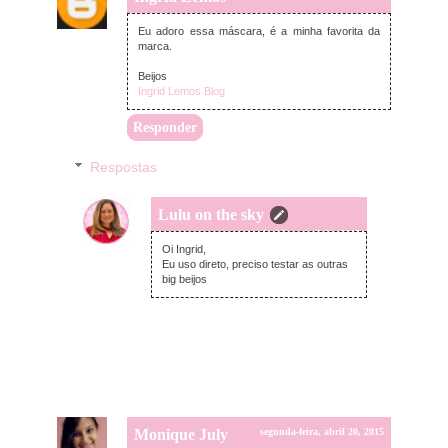
Eu adoro essa máscara, é a minha favorita da
marca.
Beijos
Ingrid Lemos Blog
Responder
Respostas
Lulu on the sky
segunda-feira, abril 20, 2015
Oi Ingrid,
Eu uso direto, preciso testar as outras
big beijos
Monique July
segunda-feira, abril 20, 2015