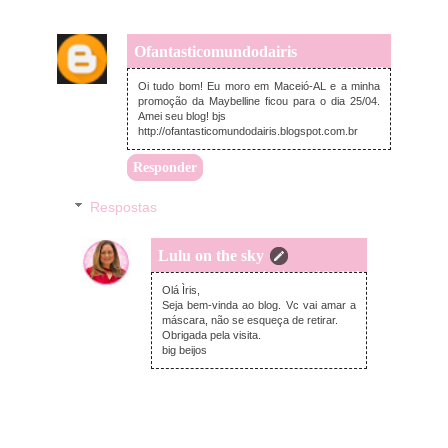
Ofantasticomundodairis
segunda-feira, abril 20, 2015
Oi tudo bom! Eu moro em Maceió-AL e a minha
promoção da Maybelline ficou para o dia 25/04.
Amei seu blog! bjs
http://ofantasticomundodairis.blogspot.com.br
Responder
Respostas
Lulu on the sky
segunda-feira, abril 20, 2015
Olá Ìris,
Seja bem-vinda ao blog. Vc vai amar a
máscara, não se esqueça de retirar.
Obrigada pela visita.
big beijos