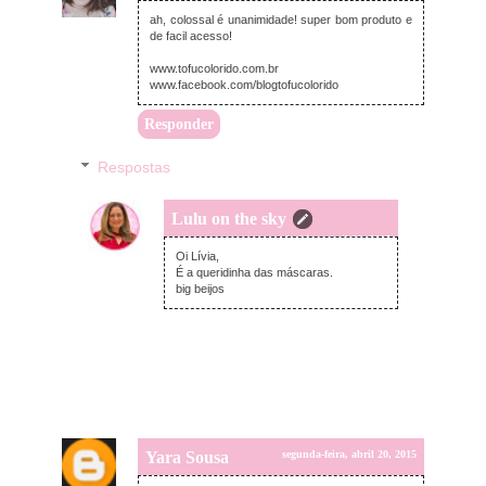
ah, colossal é unanimidade! super bom produto e
de facil acesso!
www.tofucolorido.com.br
www.facebook.com/blogtofucolorido
Responder
Respostas
Lulu on the sky
segunda-feira, abril 20, 2015
Oi Lívia,
É a queridinha das máscaras.
big beijos
Yara Sousa
segunda-feira, abril 20, 2015