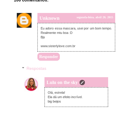
Unknown
segunda-feira, abril 20, 2015
Eu adoro essa mascara, usei por um bom tempo.
Realmente mtu boa :D
Bjs
www.sisterlylove.com.br
Responder
Respostas
Lulu on the sky
segunda-feira, abril 20, 2015
Olá, estrela!
Ela dá um efeito incrível.
big beijos