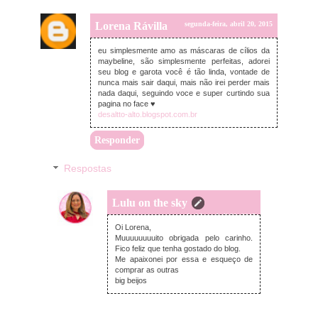
Lorena Rávilla
segunda-feira, abril 20, 2015
eu simplesmente amo as máscaras de cílios da
maybeline, são simplesmente perfeitas, adorei
seu blog e garota você é tão linda, vontade de
nunca mais sair daqui, mais não irei perder mais
nada daqui, seguindo voce e super curtindo sua
pagina no face ♥
desaltto-alto.blogspot.com.br
Responder
Respostas
Lulu on the sky
segunda-feira, abril 20, 2015
Oi Lorena,
Muuuuuuuuito obrigada pelo carinho.
Fico feliz que tenha gostado do blog.
Me apaixonei por essa e esqueço de
comprar as outras
big beijos