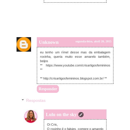
Unknown
segunda-feira, abril 20, 2015
eu tenho um rímel desse mas da embalagem
roxinha, queria muito esse amarelo também,
beijos
** https://www.youtube.com/crisartigosfemininos
**
** http://crisartigosfemininos.blogspot.com.br/ **
Responder
Respostas
Lulu on the sky
segunda-feira, abril 20, 2015
Oi Cris,
O roxinho é o falsies, compre o amarelo