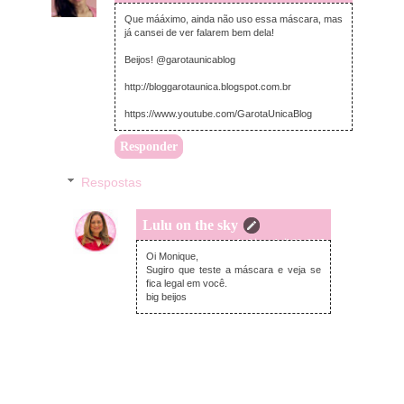
Que mááximo, ainda não uso essa máscara, mas
já cansei de ver falarem bem dela!
Beijos! @garotaunicablog
http://bloggarotaunica.blogspot.com.br
https://www.youtube.com/GarotaUnicaBlog
Responder
Respostas
Lulu on the sky
segunda-feira, abril 20, 2015
Oi Monique,
Sugiro que teste a máscara e veja se
fica legal em você.
big beijos