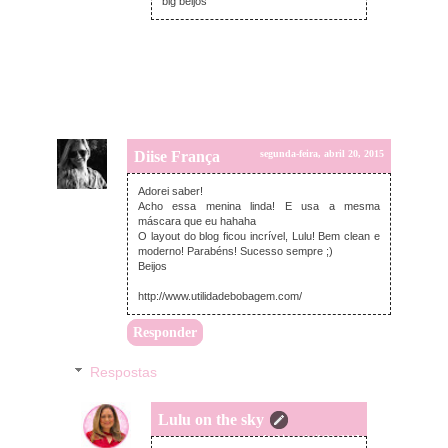
big beijos
Diise França
segunda-feira, abril 20, 2015
Adorei saber!
Acho essa menina linda! E usa a mesma
máscara que eu hahaha
O layout do blog ficou incrível, Lulu! Bem clean e
moderno! Parabéns! Sucesso sempre ;)
Beijos
http://www.utilidadebobagem.com/
Responder
Respostas
Lulu on the sky
segunda-feira, abril 20, 2015