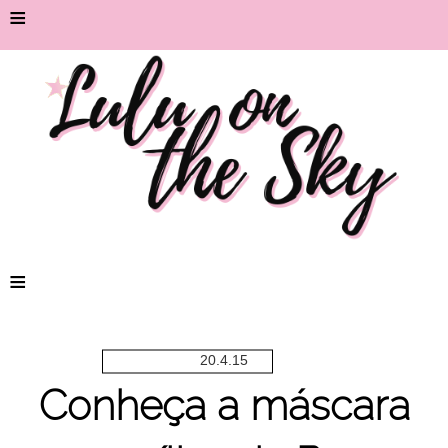
≡
≡
20.4.15
Conheça a máscara