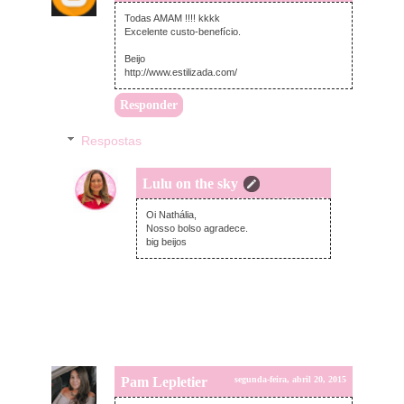
Todas AMAM !!!! kkkk
Excelente custo-benefício.
Beijo
http://www.estilizada.com/
Responder
Respostas
Lulu on the sky
segunda-feira, abril 20, 2015
Oi Nathália,
Nosso bolso agradece.
big beijos
Pam Lepletier
segunda-feira, abril 20, 2015