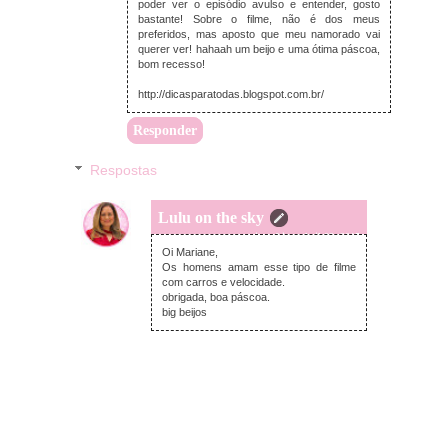
poder ver o episódio avulso e entender, gosto
bastante! Sobre o filme, não é dos meus
preferidos, mas aposto que meu namorado vai
querer ver! hahaah um beijo e uma ótima páscoa,
bom recesso!
http://dicasparatodas.blogspot.com.br/
Responder
Respostas
Lulu on the sky
quinta-feira, abril 02, 2015
Oi Mariane,
Os homens amam esse tipo de filme
com carros e velocidade.
obrigada, boa páscoa.
big beijos