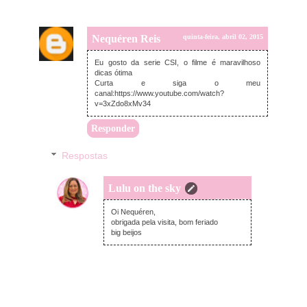
Nequéren Reis
quinta-feira, abril 02, 2015
Eu gosto da serie CSI, o filme é maravilhoso
dicas ótima
Curta e siga o meu
canal:https://www.youtube.com/watch?
v=3xZdo8xMv34
Responder
Respostas
Lulu on the sky
quinta-feira, abril 02, 2015
Oi Nequéren,
obrigada pela visita, bom feriado
big beijos