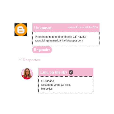
Unknown
quinta-feira, abril 02, 2015
Ahhhhhhhhhhhhhhhhhhhhhhh CSI <3333
www.livinganamericanlife.blogspot.com
Responder
Respostas
Lulu on the sky
sexta-feira, abril 03, 2015
Oi Adriane,
Seja bem-vinda ao blog.
big beijos