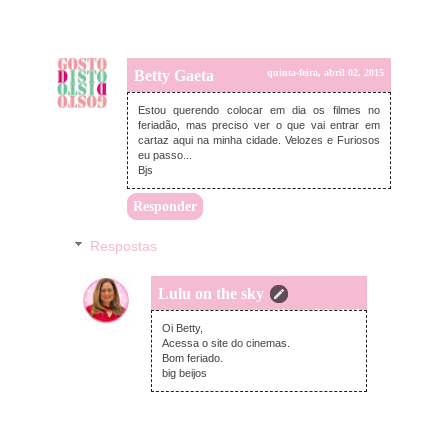
Betty Gaeta
quinta-feira, abril 02, 2015
Estou querendo colocar em dia os filmes no
feriadão, mas preciso ver o que vai entrar em
cartaz aqui na minha cidade. Velozes e Furiosos
eu passo...
Bjs
Responder
Respostas
Lulu on the sky
quinta-feira, abril 02, 2015
Oi Betty,
Acessa o site do cinemas.
Bom feriado.
big beijos