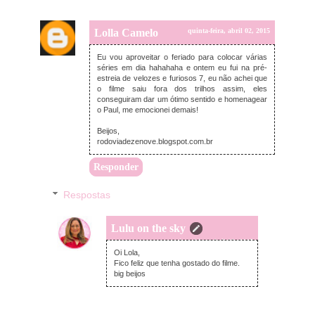
Lolla Camelo
quinta-feira, abril 02, 2015
Eu vou aproveitar o feriado para colocar várias
séries em dia hahahaha e ontem eu fui na pré-
estreia de velozes e furiosos 7, eu não achei que
o filme saiu fora dos trilhos assim, eles
conseguiram dar um ótimo sentido e homenagear
o Paul, me emocionei demais!
Beijos,
rodoviadezenove.blogspot.com.br
Responder
Respostas
Lulu on the sky
quinta-feira, abril 02, 2015
Oi Lola,
Fico feliz que tenha gostado do filme.
big beijos