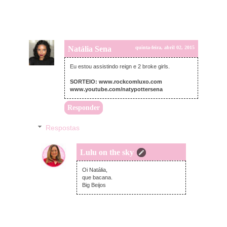
Natália Sena
quinta-feira, abril 02, 2015
Eu estou assistindo reign e 2 broke girls.
SORTEIO: www.rockcomluxo.com
www.youtube.com/natypottersena
Responder
Respostas
Lulu on the sky
quinta-feira, abril 02, 2015
Oi Natália,
que bacana.
Big Beijos