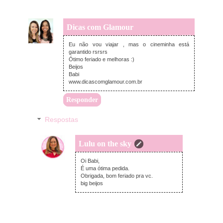
Dicas com Glamour
quinta-feira, abril 02, 2015
Eu não vou viajar , mas o cineminha está
garantido rsrsrs
Ótimo feriado e melhoras :)
Beijos
Babi
www.dicascomglamour.com.br
Responder
Respostas
Lulu on the sky
quinta-feira, abril 02, 2015
Oi Babi,
É uma ótima pedida.
Obrigada, bom feriado pra vc.
big beijos