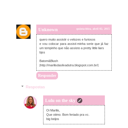
Unknown
quinta-feira, abril 02, 2015
quero muito assistir o velozes e furiosos
e vou colocar para assisti minha serie que já faz
um tempinho que não assisto a pretty little liars
bjss
Batom&Blush
|http://marilisdasilvadutra.blogspot.com.br/|
Responder
Respostas
Lulu on the sky
quinta-feira, abril 02, 2015
Oi Marilis,
Que otimo. Bom feriado pra vc.
big beijos