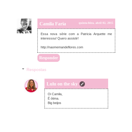
Camila Faria
quinta-feira, abril 02, 2015
Essa nova série com a Patricia Arquette me
interessou! Quero assistir!
http://naomemandeflores.com
Responder
Respostas
Lulu on the sky
quinta-feira, abril 02, 2015
Oi Camila,
É ótima.
Big beijos