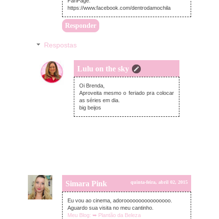
FanPage:
https://www.facebook.com/dentrodamochila
Responder
Respostas
Lulu on the sky
quinta-feira, abril 02, 2015
Oi Brenda,
Aproveita mesmo o feriado pra colocar
as séries em dia.
big beijos
Simara Pink
quinta-feira, abril 02, 2015
Eu vou ao cinema, adoroooooooooooooooo.
Aguardo sua visita no meu cantinho.
Meu Blog: ➥ Plantão da Beleza