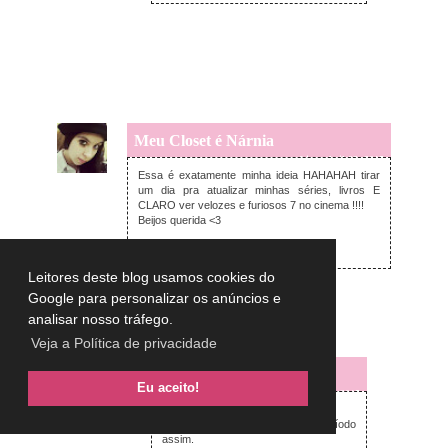
Meu Closet é Nárnia
sexta-feira, abril 03, 2015
Essa é exatamente minha ideia HAHAHAH tirar
um dia pra atualizar minhas séries, livros E
CLARO ver velozes e furiosos 7 no cinema !!!!
Beijos querida <3
http://www.meuclosetenarnia.com/
Leitores deste blog usamos cookies do
Responder
Google para personalizar os anúncios e
analisar nosso tráfego.
Respostas
Veja a Política de privacidade
Lulu on the sky
Eu aceito!
sexta-feira, abril 03, 2015
Oi Carolina,
todo mundo precisa de um período
assim.