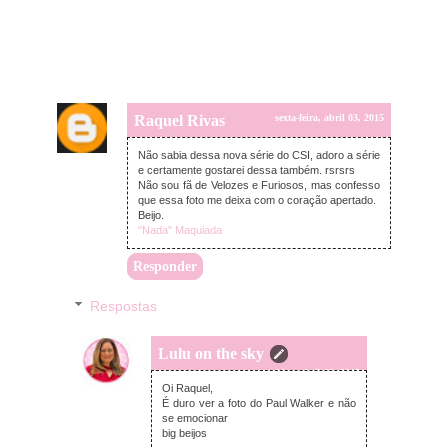
Raquel Rivas
sexta-feira, abril 03, 2015
Não sabia dessa nova série do CSI, adoro a série
e certamente gostarei dessa também. rsrsrs
Não sou fã de Velozes e Furiosos, mas confesso
que essa foto me deixa com o coração apertado.
Beijo.
"Nada" Maquiada
Responder
Respostas
Lulu on the sky
sexta-feira, abril 03, 2015
Oi Raquel,
É duro ver a foto do Paul Walker e não
se emocionar
big beijos