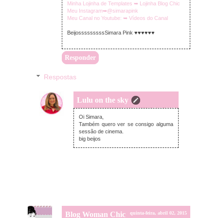
Minha Lojinha de Templates ➥ Lojinha Blog Chic
Meu Instagram➥@simarapink
Meu Canal no Youtube: ➥ Vídeos do Canal
BeijosssssssssSimara Pink ♥♥♥♥♥♥
Responder
Respostas
Lulu on the sky
quinta-feira, abril 02, 2015
Oi Simara,
Também quero ver se consigo alguma
sessão de cinema.
big beijos
Blog Woman Chic
quinta-feira, abril 02, 2015