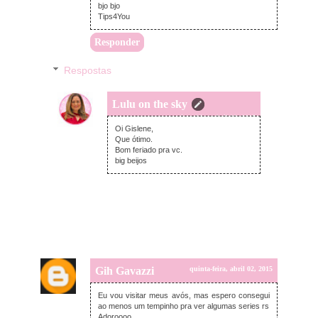
bjo bjo
Tips4You
Responder
Respostas
Lulu on the sky
quinta-feira, abril 02, 2015
Oi Gislene,
Que ótimo.
Bom feriado pra vc.
big beijos
Gih Gavazzi
quinta-feira, abril 02, 2015
Eu vou visitar meus avós, mas espero consegui
ao menos um tempinho pra ver algumas series rs
Adoroooo