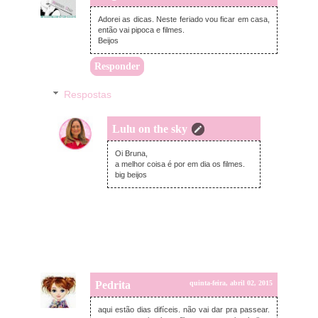
Adorei as dicas. Neste feriado vou ficar em casa,
então vai pipoca e filmes.
Beijos
Responder
Respostas
Lulu on the sky
quinta-feira, abril 02, 2015
Oi Bruna,
a melhor coisa é por em dia os filmes.
big beijos
Pedrita
quinta-feira, abril 02, 2015
aqui estão dias difíceis. não vai dar pra passear.