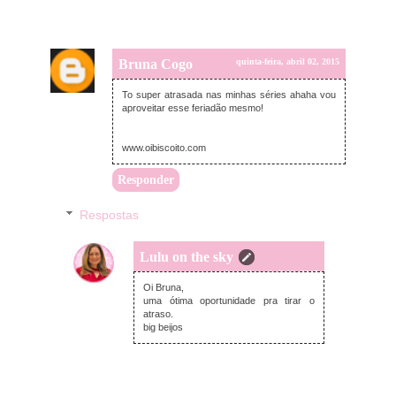
Bruna Cogo
quinta-feira, abril 02, 2015
To super atrasada nas minhas séries ahaha vou
aproveitar esse feriadão mesmo!
www.oibiscoito.com
Responder
Respostas
Lulu on the sky
quinta-feira, abril 02, 2015
Oi Bruna,
uma ótima oportunidade pra tirar o
atraso.
big beijos