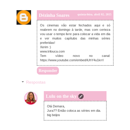
Dézinha Soares
quinta-feira, abril 02, 2015
Os cinemas vão estar fechados aqui e só
reabrem no domingo à tarde, mas com certeza
vou usar o tempo livre para colocar a vida em dia
e ver muitos capítulos das minhas séries
preferidas!
Xerim :)
www.trilouca.com
Tem vídeo novo no canal:
https://www.youtube.com/embed/iUhY4u1krrI
Responder
Respostas
Lulu on the sky
quinta-feira, abril 02, 2015
Olá Demara,
Jura?? Então coloca as séries em dia.
big beijos