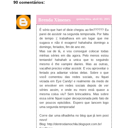
90 comentários:
Brenda Ximenes
quinta-feira, abril 02, 2015
É sério que hart of dixie chegou ao fim?????? Eu
parei de assistir na segunda temporada. Por falta
de tempo :( trabalhava em um lugar que me
sugava e não é exagero! hahahaha domingo a
domingo, feriados, fim de ano etc.
Mas sai de lá, e vou conseguir colocar todas
minhas séries em dia agora. Pelo menos estou
tentando! hahahah a unica que to seguindo
mesmo é the vampire diaries. Mas as outras,
vacalhei preciso voltar assistir. E vou aproveitar o
feriado pra adiantar várias delas. Sobre o que
você comentou das redes sociais, eu fiquei
viciada em Eye Candy! e realmente da medo de
se envolver em redes sociais depois de ver
séries assim, e onde eu moro está quase a
mesma coisa viu? Sem brincadeira. Mas sobre
essa série fiquei super decepcionada pelo fato de
ser poucos episódios. Espero que lancem logo
uma segunda temporada!
Corre dar uma olhadinha no blog que já tem post
novo!
Blog: http://dentrodamochila.blogspot.com.br/