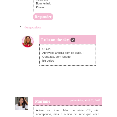
Bom feriado
Kisses
Responder
Respostas
Lulu on the sky
quinta-feira, abril 02, 2015
Oi Gih,
Aproveite a visita com os avós. :)
Obrigada, bom feriado.
big beijos
Mariane
quinta-feira, abril 02, 2015
Adorei as dicas! Adoro a série CSI, não
acompanho, mas é o tipo de série que você