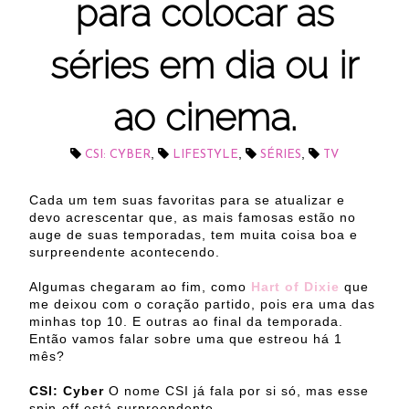
para colocar as
séries em dia ou ir
ao cinema.
,
,
,
CSI: CYBER
LIFESTYLE
SÉRIES
TV
Cada um tem suas favoritas para se atualizar e
devo acrescentar que, as mais famosas estão no
auge de suas temporadas, tem muita coisa boa e
surpreendente acontecendo.
Algumas chegaram ao fim, como
Hart of Dixie
que
me deixou com o coração partido, pois era uma das
minhas top 10. E outras ao final da temporada.
Então vamos falar sobre uma que estreou há 1
mês?
CSI: Cyber
O nome CSI já fala por si só, mas esse
spin-off está surpreendente.