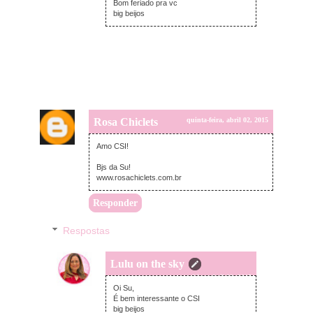
Bom feriado pra vc
big beijos
Rosa Chiclets
quinta-feira, abril 02, 2015
Amo CSI!
Bjs da Su!
www.rosachiclets.com.br
Responder
Respostas
Lulu on the sky
sexta-feira, abril 03, 2015
Oi Su,
É bem interessante o CSI
big beijos