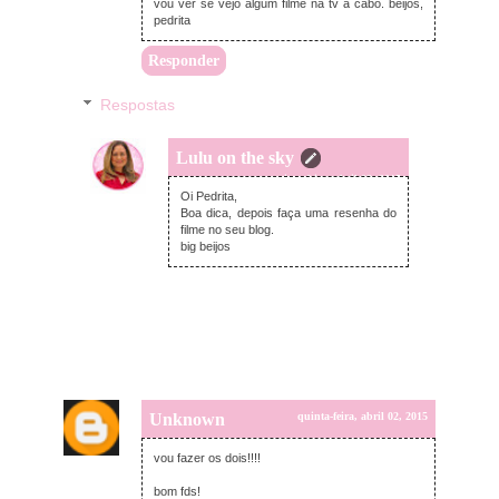
vou ver se vejo algum filme na tv a cabo. beijos,
pedrita
Responder
Respostas
Lulu on the sky
quinta-feira, abril 02, 2015
Oi Pedrita,
Boa dica, depois faça uma resenha do
filme no seu blog.
big beijos
Unknown
quinta-feira, abril 02, 2015
vou fazer os dois!!!!
bom fds!