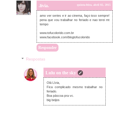
.lívia.
quinta-feira, abril 02, 2015
amo ver series e ir ao cinema, faço isso sempre!
pena que vou trabalhar no feriado e nao terei mt
tempo
www.tofucolorido.com.br
www.facebook.com/blogtofucolorido
Responder
Respostas
Lulu on the sky
quinta-feira, abril 02, 2015
Olá Lívia,
Fica complicado mesmo trabalhar no
feriado.
Boa páscoa pra vc.
big beijos