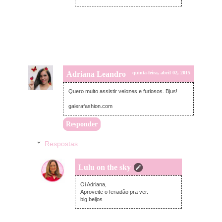
Adriana Leandro
quinta-feira, abril 02, 2015
Quero muito assistir velozes e furiosos. Bjus!
galerafashion.com
Responder
Respostas
Lulu on the sky
sexta-feira, abril 03, 2015
Oi Adriana,
Aproveite o feriadão pra ver.
big beijos