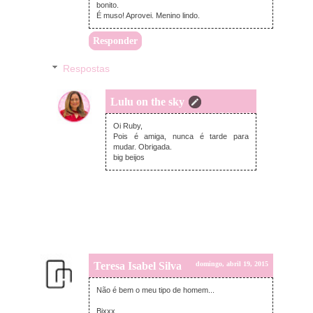
bonito.
É muso! Aprovei. Menino lindo.
Responder
Respostas
Lulu on the sky
segunda-feira, abril 20, 2015
Oi Ruby,
Pois é amiga, nunca é tarde para
mudar. Obrigada.
big beijos
Teresa Isabel Silva
domingo, abril 19, 2015
Não é bem o meu tipo de homem...
Bjxxx