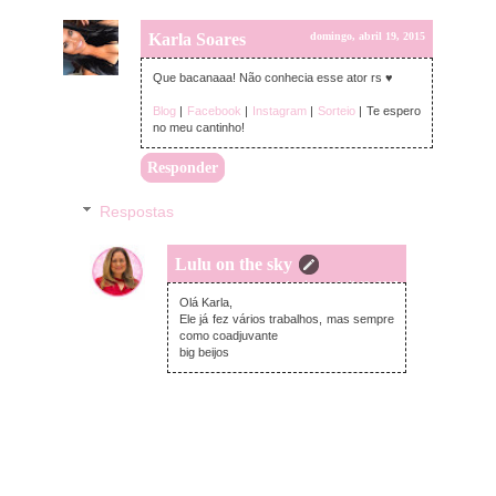
Karla Soares
domingo, abril 19, 2015
Que bacanaaa! Não conhecia esse ator rs ♥
Blog
|
Facebook
|
Instagram
|
Sorteio
| Te espero
no meu cantinho!
Responder
Respostas
Lulu on the sky
domingo, abril 19, 2015
Olá Karla,
Ele já fez vários trabalhos, mas sempre
como coadjuvante
big beijos