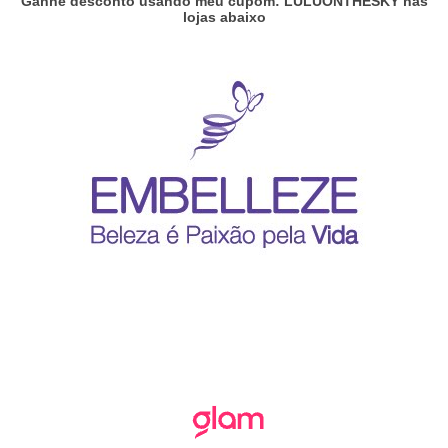
Ganhe desconto usando meu cupom: LULUONTHESKY nas
lojas abaixo