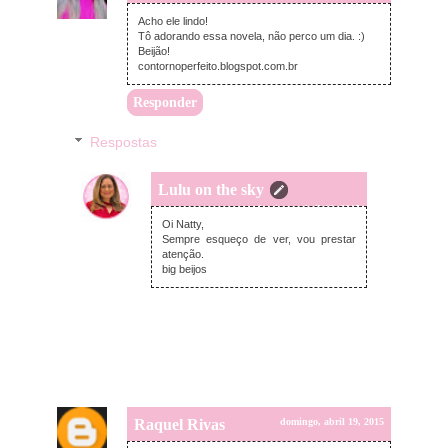
Acho ele lindo!
Tô adorando essa novela, não perco um dia. :)
Beijão!
contornoperfeito.blogspot.com.br
Responder
Respostas
Lulu on the sky
domingo, abril 19, 2015
Oi Natty,
Sempre esqueço de ver, vou prestar
atenção.
big beijos
Raquel Rivas
domingo, abril 19, 2015