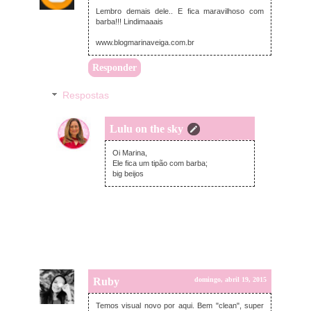
Lembro demais dele.. E fica maravilhoso com
barba!!! Lindimaaais
www.blogmarinaveiga.com.br
Responder
Respostas
Lulu on the sky
segunda-feira, abril 20, 2015
Oi Marina,
Ele fica um tipão com barba;
big beijos
Ruby
domingo, abril 19, 2015
Temos visual novo por aqui. Bem "clean", super