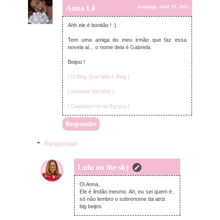
Anna Lê
domingo, abril 19, 2015
Ahh ele é bonitão ! :)
Tem uma amiga do meu irmão que faz essa
novela aí... o nome dela é Gabriela.
Beijoo !
| O Blog Que Não é Blog |
| Sorteios Na Web |
| Cadastre-se no Egrana |
Responder
Respostas
Lulu on the sky
domingo, abril 19, 2015
Oi Anna,
Ele é lindão mesmo. Ah, eu sei quem é..
só não lembro o sobrenome da atriz.
big beijos