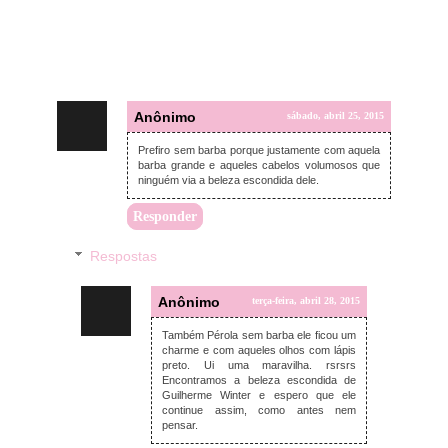
Anônimo
sábado, abril 25, 2015
Prefiro sem barba porque justamente com aquela
barba grande e aqueles cabelos volumosos que
ninguém via a beleza escondida dele.
Responder
Respostas
Anônimo
terça-feira, abril 28, 2015
Também Pérola sem barba ele ficou um
charme e com aqueles olhos com lápis
preto. Ui uma maravilha. rsrsrs
Encontramos a beleza escondida de
Guilherme Winter e espero que ele
continue assim, como antes nem
pensar.