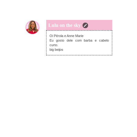
Lulu on the sky
terça-feira, abril 28, 2015
Oi Pérola e Anne Marie
Eu gosto dele com barba e cabelo
curto.
big beijos