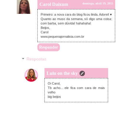
Carol Daixum
domingo, abril 19, 2015
Primeiro: a nova cara do blog ficou linda. Adorei! ♥
Quanto ao muso da semana, só digo uma coisa:
com barba, sem dúvida! hahahaha!
Beijos,
Carol
www.pequenajornalista.com.br
Responder
Respostas
Lulu on the sky
domingo, abril 19, 2015
Oi Carol,
Tb acho... ele fica com cara de mais
velho
big beijos