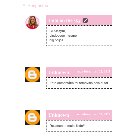
Respostas
Lulu on the sky
segunda-feira, abril 20, 2015
Oi Sissym,
Lindooooo mesmo
big beijos
Unknown
sexta-feira, maio 22, 2015
Este comentário foi removido pelo autor.
Unknown
sexta-feira, maio 22, 2015
Realmente ,muito lindo!!!