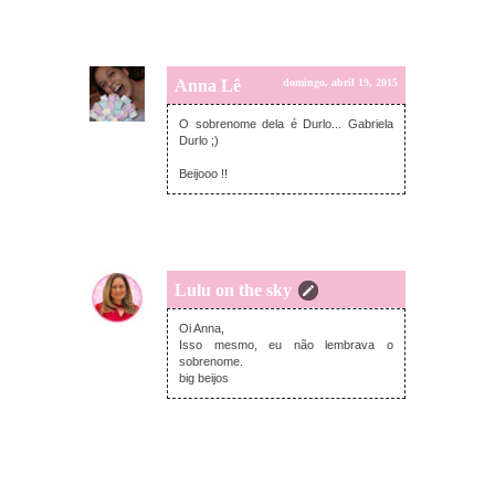
Anna Lê
domingo, abril 19, 2015
O sobrenome dela é Durlo... Gabriela
Durlo ;)
Beijooo !!
Lulu on the sky
quarta-feira, abril 22, 2015
Oi Anna,
Isso mesmo, eu não lembrava o
sobrenome.
big beijos