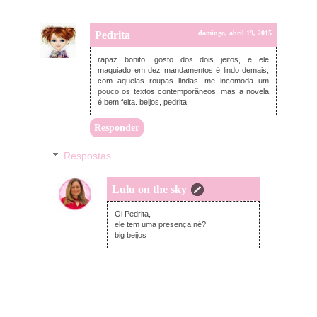
Pedrita
domingo, abril 19, 2015
rapaz bonito. gosto dos dois jeitos, e ele
maquiado em dez mandamentos é lindo demais,
com aquelas roupas lindas. me incomoda um
pouco os textos contemporâneos, mas a novela
é bem feita. beijos, pedrita
Responder
Respostas
Lulu on the sky
domingo, abril 19, 2015
Oi Pedrita,
ele tem uma presença né?
big beijos