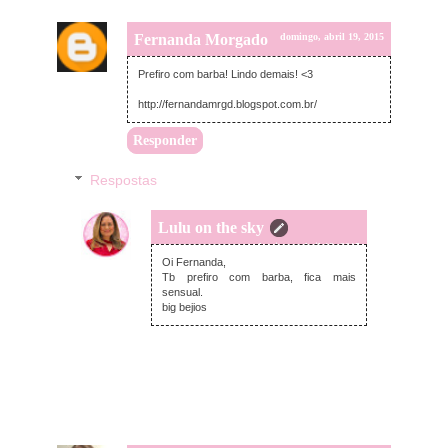
Fernanda Morgado
domingo, abril 19, 2015
Prefiro com barba! Lindo demais! <3
http://fernandamrgd.blogspot.com.br/
Responder
Respostas
Lulu on the sky
domingo, abril 19, 2015
Oi Fernanda,
Tb prefiro com barba, fica mais
sensual.
big bejios