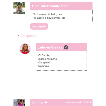
Uma Interessante Vida
domingo, abril 19, 2015
Ele é realmente lindo, Lulu.
Ah! adorei o novo layout. bjs
Responder
Respostas
Lulu on the sky
domingo, abril 19, 2015
Oi Barbie,
muito charmoso.
Obrigada!
big beijos
Natália ❤
domingo, abril 19, 2015