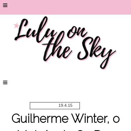
≡
≡
19.4.15
Guilherme Winter, o