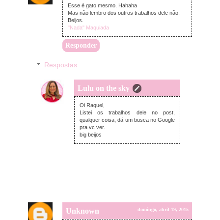
Esse é gato mesmo. Hahaha
Mas não lembro dos outros trabalhos dele não.
Beijos.
"Nada" Maquiada
Responder
Respostas
Lulu on the sky
domingo, abril 19, 2015
Oi Raquel,
Listei os trabalhos dele no post,
qualquer coisa, dá um busca no Google
pra vc ver.
big beijos
Unknown
domingo, abril 19, 2015