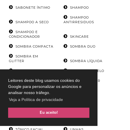
SABONETE ÍNTIMO
SHAMPOO
SHAMPOO
SHAMPOO A SECO
ANTIRRESIDUOS
SHAMPOO E
CONDICIONADOR
SKINCARE
SOMBRA COMPACTA
SOMBRA DUO
SOMBRA EM
GLITTER
SOMBRA LÍQUIDA
SOMBRA MINERAL
SPRAY DE CABELO
Leitores deste blog usamos cookies do
SÉRIES
SÉRUM CAPILAR
Google para personalizar os anúncios e
SÉRUM DE LIMPEZA
SÉRUM FACIAL
analisar nosso tráfego.
Veja a Política de privacidade
SÉRUM
HIDRATANTE PARA
SÉRUM
MÃOS
SOBRANCELHAS
Eu aceito!
TEATRO
TV
TÔNICO FACIAL
UNHAS