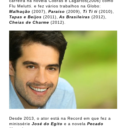
carreira na novela Cobras e Lagartos(2006) como
Flu Melutti. e fez vários trabalhos na Globo:
Malhação
(2007),
Paraíso
(2009),
Ti Ti ti
(2010),
Tapas e Beijos
(2011),
As Brasileiras
(2012),
Cheias de Charme
(2012).
Desde 2013, o ator está na Record em que fez a
minissérie
José do Egito
e a novela
Pecado