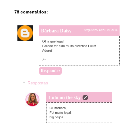
78 comentários:
Bárbara Daisy
terça-feira, abril 19, 2016
Olha que legal!
Parece ter sido muito divertido Lulu!!
Adorei!
:**
Responder
Respostas
Lulu on the sky
terça-feira, abril 19, 2016
Oi Barbara,
Foi muito legal.
big beijos