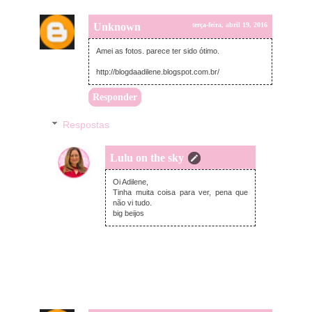
Unknown
terça-feira, abril 19, 2016
Amei as fotos. parece ter sido ótimo.
http://blogdaadilene.blogspot.com.br/
Responder
Respostas
Lulu on the sky
terça-feira, abril 19, 2016
Oi Adilene,
Tinha muita coisa para ver, pena que
não vi tudo.
big beijos