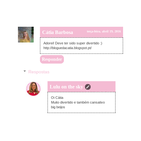
Cátia Barbosa
terça-feira, abril 19, 2016
Adorei! Deve ter sido super divertido :)
http://bloguedacatia.blogspot.pt/
Responder
Respostas
Lulu on the sky
terça-feira, abril 19, 2016
Oi Cátia
Muito divertido e também cansativo
big beijos