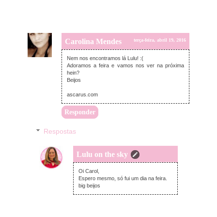
Carolina Mendes
terça-feira, abril 19, 2016
Nem nos encontramos lá Lulu! :(
Adoramos a feira e vamos nos ver na próxima
hein?
Beijos
ascarus.com
Responder
Respostas
Lulu on the sky
terça-feira, abril 19, 2016
Oi Carol,
Espero mesmo, só fui um dia na feira.
big beijos