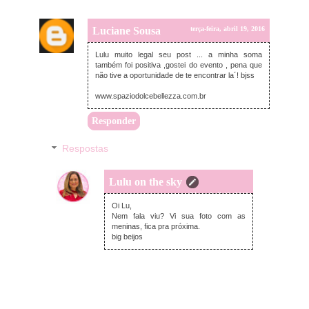
Luciane Sousa
terça-feira, abril 19, 2016
Lulu muito legal seu post ... a minha soma
também foi positiva ,gostei do evento , pena que
não tive a oportunidade de te encontrar la´! bjss
www.spaziodolcebellezza.com.br
Responder
Respostas
Lulu on the sky
terça-feira, abril 19, 2016
Oi Lu,
Nem fala viu? Vi sua foto com as
meninas, fica pra próxima.
big beijos