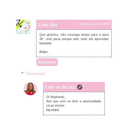
Look Day
terça-feira, abril 19, 2016
Que gostoso, não consegui tempo para ir para
SP, uma pena porque pelo visto iria aproveitar
bastante.
Beijos.
Responder
Respostas
Lulu on the sky
terça-feira, abril 19, 2016
Oi Stephanie,
Ano que vem se tiver a oportunidade,
vá ao evento
big beijos