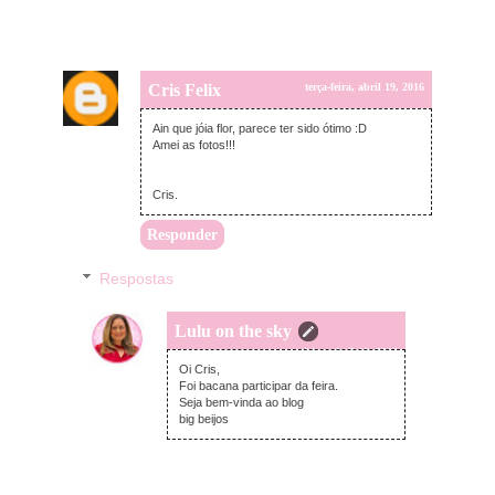
Cris Felix
terça-feira, abril 19, 2016
Ain que jóia flor, parece ter sido ótimo :D
Amei as fotos!!!
Cris.
Responder
Respostas
Lulu on the sky
terça-feira, abril 19, 2016
Oi Cris,
Foi bacana participar da feira.
Seja bem-vinda ao blog
big beijos