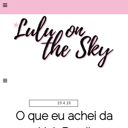
≡
≡
19.4.16
O que eu achei da