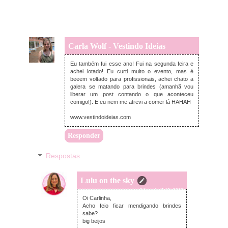
Carla Wolf - Vestindo Ideias
terça-feira, abril 19, 2016
Eu também fui esse ano! Fui na segunda feira e
achei lotado! Eu curti muito o evento, mas é
beeem voltado para profissionais, achei chato a
galera se matando para brindes (amanhã vou
liberar um post contando o que aconteceu
comigo!). E eu nem me atrevi a comer lá HAHAH
www.vestindoideias.com
Responder
Respostas
Lulu on the sky
terça-feira, abril 19, 2016
Oi Carlinha,
Acho feio ficar mendigando brindes
sabe?
big beijos