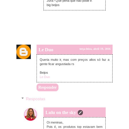
Jura? Que pena que não pode ir.
big beijos
Le Duo
terça-feira, abril 19, 2016
Queria muito ir, mas com preços altos só faz a
gente ficar angustiada rs
Beijos
Le Duo
Responder
Respostas
Lulu on the sky
terça-feira, abril 19, 2016
Oi meninas,
Pois é, os produtos top estavam bem