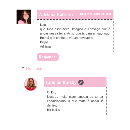
Adriana Balreira
terça-feira, abril 19, 2016
Lulu,
que tudo essa feira. Imagino o cansaço que é
andar nessa feira. Acho que ia cansar logo logo.
Bom é que conhece várias novidades.
Beijos
Adriana
Responder
Respostas
Lulu on the sky
terça-feira, abril 19, 2016
Oi Dri,
Nossa.. muito calor, apesar de ter ar
condicionado, o que mata é andar lá
dentro.
big beijos