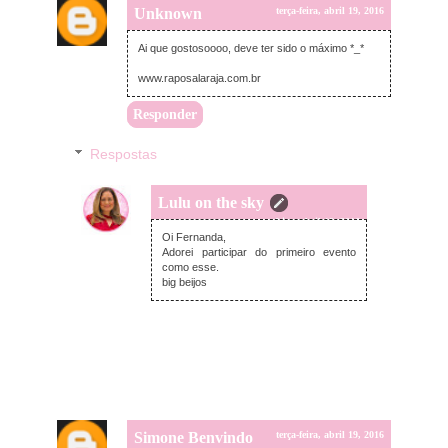
Unknown
terça-feira, abril 19, 2016
Ai que gostosoooo, deve ter sido o máximo *_*
www.raposalaraja.com.br
Responder
Respostas
Lulu on the sky
terça-feira, abril 19, 2016
Oi Fernanda,
Adorei participar do primeiro evento
como esse.
big beijos
Simone Benvindo
terça-feira, abril 19, 2016