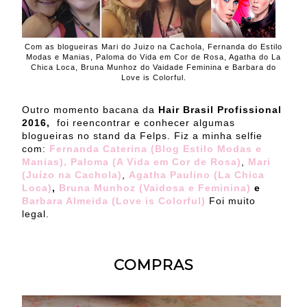
Com as blogueiras Mari do Juizo na Cachola, Fernanda do Estilo
Modas e Manias, Paloma do Vida em Cor de Rosa, Agatha do La
Chica Loca, Bruna Munhoz do Vaidade Feminina e Barbara do
Love is Colorful.
Outro momento bacana da
Hair Brasil Profissional
2016,
foi reencontrar e conhecer algumas
blogueiras no stand da Felps. Fiz a minha selfie
com:
Fernanda Caterina (Blog Estilo Modas e
Manias),
Paloma (A Vida em Cor de Rosa)
,
Mari
(Juízo na Cachola)
,
Agatha Paulino (La Chica
Loca)
,
Bruna Munhoz (Vaidosa e Feminina)
e
Barbara Almeida (Love is Colorful)
Foi muito
legal.
COMPRAS