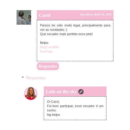
Carol
terça-feira, abril 19, 2016
Parece ter sido muito legal, principalmente para
ver as novidades :)
Que secador mais perfeito esse pink!
Beijos
BlogCarolNM
FanPage
Responder
Respostas
Lulu on the sky
terça-feira, abril 19, 2016
Oi Carol,
Foi bom participar, esse secador é um
sonho.
big beijos