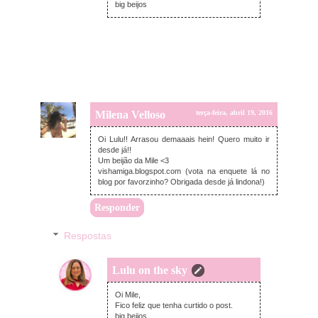
big beijos
Milena Velloso
terça-feira, abril 19, 2016
Oi Lulu!! Arrasou demaaais hein! Quero muito ir
desde já!!
Um beijão da Mile <3
vishamiga.blogspot.com (vota na enquete lá no
blog por favorzinho? Obrigada desde já lindona!)
Responder
Respostas
Lulu on the sky
terça-feira, abril 19, 2016
Oi Mile,
Fico feliz que tenha curtido o post.
big beijos