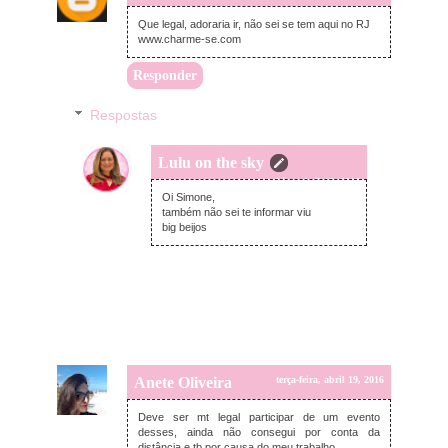
Que legal, adoraria ir, não sei se tem aqui no RJ
www.charme-se.com
Responder
Respostas
Lulu on the sky
terça-feira, abril 19, 2016
Oi Simone,
também não sei te informar viu
big beijos
Anete Oliveira
terça-feira, abril 19, 2016
Deve ser mt legal participar de um evento
desses, ainda não consegui por conta da
distância e tb por causa do meu trabalho.