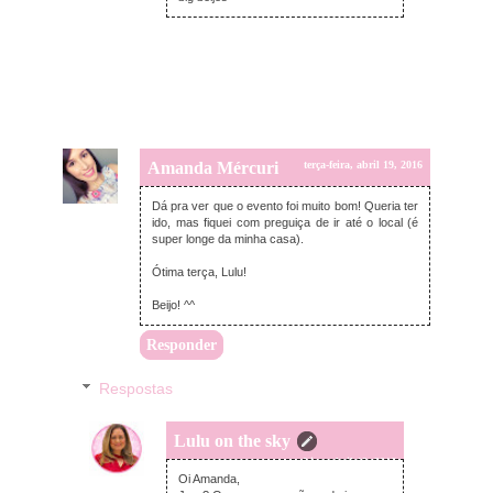
Amanda Mércuri
terça-feira, abril 19, 2016
Dá pra ver que o evento foi muito bom! Queria ter
ido, mas fiquei com preguiça de ir até o local (é
super longe da minha casa).
Ótima terça, Lulu!
Beijo! ^^
Responder
Respostas
Lulu on the sky
terça-feira, abril 19, 2016
Oi Amanda,