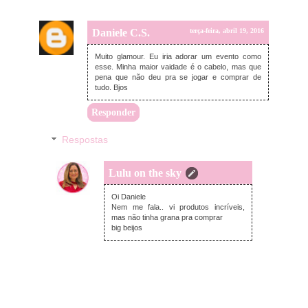
Daniele C.S.
terça-feira, abril 19, 2016
Muito glamour. Eu iria adorar um evento como
esse. Minha maior vaidade é o cabelo, mas que
pena que não deu pra se jogar e comprar de
tudo. Bjos
Responder
Respostas
Lulu on the sky
terça-feira, abril 19, 2016
Oi Daniele
Nem me fala.. vi produtos incríveis,
mas não tinha grana pra comprar
big beijos