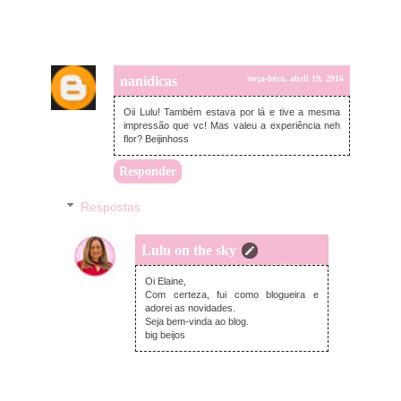
nanidicas
terça-feira, abril 19, 2016
Oii Lulu! Também estava por lá e tive a mesma
impressão que vc! Mas valeu a experiência neh
flor? Beijinhoss
Responder
Respostas
Lulu on the sky
terça-feira, abril 19, 2016
Oi Elaine,
Com certeza, fui como blogueira e
adorei as novidades.
Seja bem-vinda ao blog.
big beijos