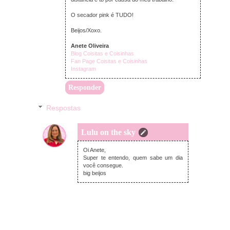
O secador pink é TUDO!
Beijos/Xoxo.
Anete Oliveira
Blog Coisitas e Coisinhas
Fan Page Coisitas e Coisinhas
Instagram
Responder
Respostas
Lulu on the sky
terça-feira, abril 19, 2016
Oi Anete,
Super te entendo, quem sabe um dia
você consegue.
big beijos