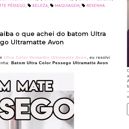
,
,
,
TTE PÊSSEGO
BELEZA
MAQUIAGEM
RESENHA
aiba o que achei do batom Ultra
ego Ultramatte Avon
om
Ultra Color Vermelho Ultramatte Avon
, eu resolvi
inha:
Batom Ultra Color Pessego Ultramatte Avon
O
A
b
v