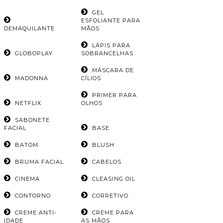
GEL
ESFOLIANTE PARA
DEMAQUILANTE
MÃOS
LÁPIS PARA
GLOBOPLAY
SOBRANCELHAS
MÁSCARA DE
MADONNA
CÍLIOS
PRIMER PARA
NETFLIX
OLHOS
SABONETE
FACIAL
BASE
BATOM
BLUSH
BRUMA FACIAL
CABELOS
CINEMA
CLEASING OIL
CONTORNO
CORRETIVO
CREME ANTI-
CREME PARA
IDADE
AS MÃOS