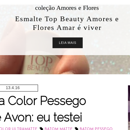
coleção Amores e Flores
Esmalte Top Beauty Amores e
Flores Amar é viver
LEIA MAIS
13.4.16
a Color Pessego
 Avon: eu testei
,
,
,
COLOR ULTRAMATTE
BATOM MATTE
BATOM PESSEGO