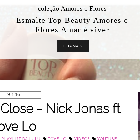
coleção Amores e Flores
malte Top Beauty Amores e
Flores Amar é viver
LEIA MAIS
9.4.16
: Close - Nick Jonas ft
ove Lo
,
,
,
PLAYLIST DA LULU
TOVE LO
VÍDEOS
YOUTUBE