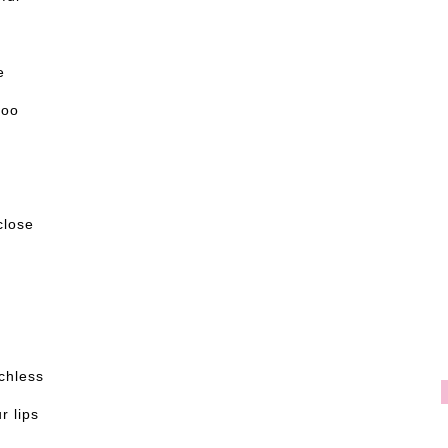
e
too
close
chless
r lips