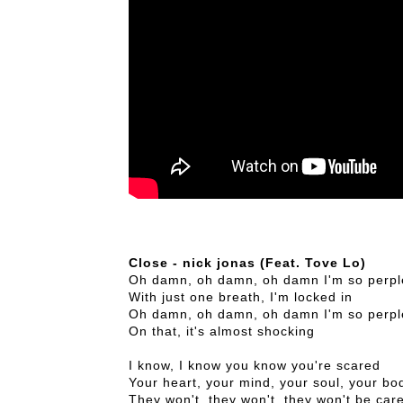
Close - nick jonas (Feat. Tove Lo)
Oh damn, oh damn, oh damn I'm so perp
With just one breath, I'm locked in
Oh damn, oh damn, oh damn I'm so perp
On that, it's almost shocking
I know, I know you know you're scared
Your heart, your mind, your soul, your bo
They won't, they won't, they won't be care