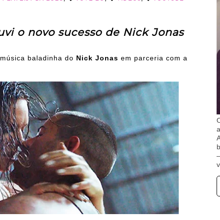
vi o novo sucesso de Nick Jonas
a música baladinha do
Nick Jonas
em parceria com a
O
A
b
v