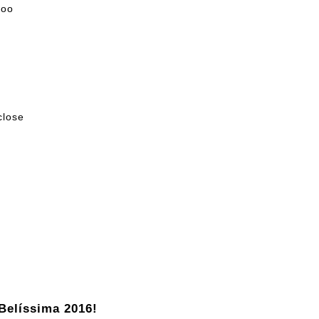
too
close
Belíssima 2016!