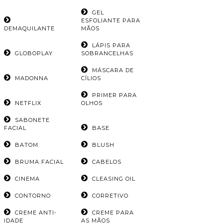
GEL
ESFOLIANTE PARA
DEMAQUILANTE
MÃOS
LÁPIS PARA
GLOBOPLAY
SOBRANCELHAS
MÁSCARA DE
MADONNA
CÍLIOS
PRIMER PARA
NETFLIX
OLHOS
SABONETE
FACIAL
BASE
BATOM
BLUSH
BRUMA FACIAL
CABELOS
CINEMA
CLEASING OIL
CONTORNO
CORRETIVO
CREME ANTI-
CREME PARA
IDADE
AS MÃOS