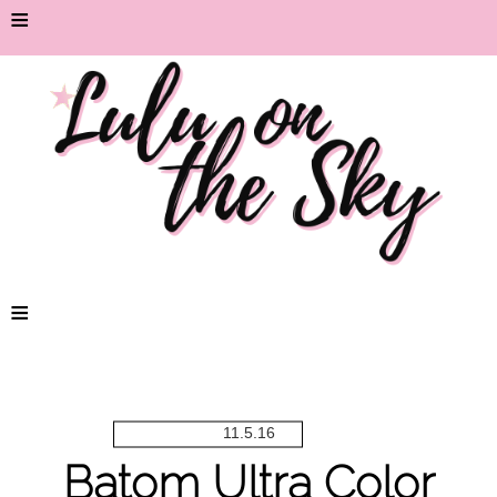
≡
≡
11.5.16
Batom Ultra Color