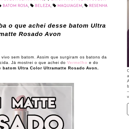
,
,
,
BATOM ROSA
BELEZA
MAQUIAGEM
RESENHA
ba o que achei desse batom
Ultra
amatte Rosado Avon
 vivo sem batom. Assim que surgiram os batons da
cida. Já mostrei o que achei do
Vermelho
e do
se
batom Ultra Color Ultramatte Rosado Avon.
O
A
b
v