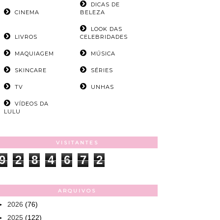
DICAS DE
CINEMA
BELEZA
LOOK DAS
LIVROS
CELEBRIDADES
MAQUIAGEM
MÚSICA
SKINCARE
SÉRIES
TV
UNHAS
VÍDEOS DA
LULU
VISITANTES
9
2
8
4
6
7
2
ARQUIVOS
►
2026
(76)
►
2025
(122)