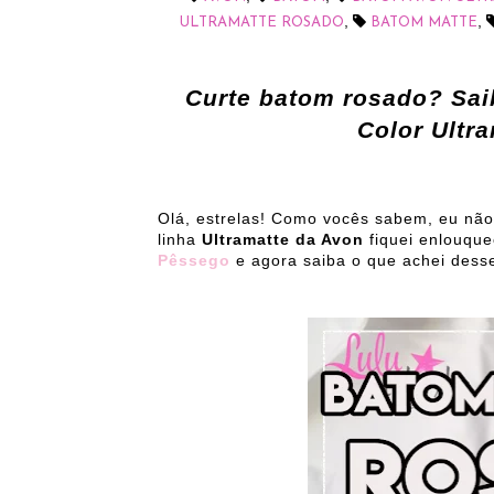
,
,
ULTRAMATTE ROSADO
BATOM MATTE
Curte batom rosado? Sai
Color Ultr
Olá, estrelas! Como vocês sabem, eu não
linha
Ultramatte da Avon
fiquei enlouque
Pêssego
e agora saiba o que achei des