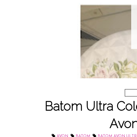
Batom Ultra Col
Avon:
,
,
AVON
BATOM
BATOM AVON ULTR