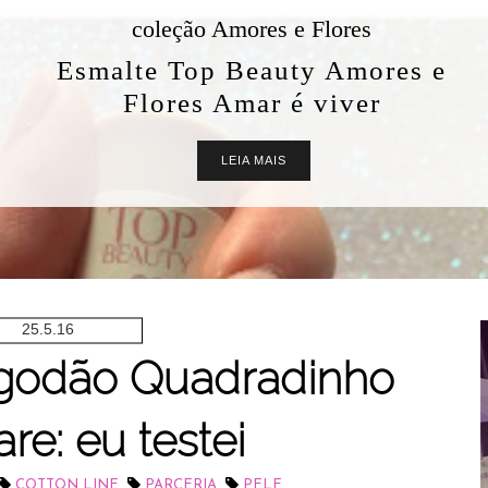
coleção Amores e Flores
Esmalte Top Beauty Amores e
Flores Amar é viver
LEIA MAIS
25.5.16
lgodão Quadradinho
re: eu testei
,
,
COTTON LINE
PARCERIA
PELE