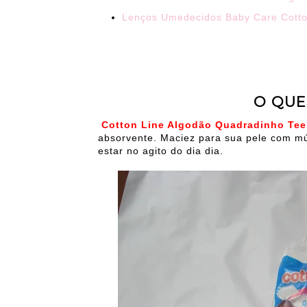
Lenços Umedecidos Baby Care Cotto
O QUE
Cotton Line Algodão Quadradinho Te
absorvente. Maciez para sua pele com múlt
estar no agito do dia dia.