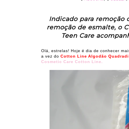
Indicado para remoção 
remoção de esmalte, o 
Teen Care acompanh
Olá, estrelas! Hoje é dia de conhecer ma
a vez do
Cotton Line Algodão Quadrad
Cosmetic Care Cotton Line.