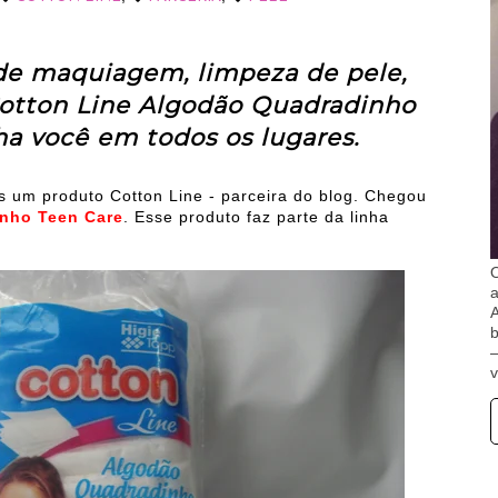
de maquiagem, limpeza de pele,
Cotton Line Algodão Quadradinho
a você em todos os lugares.
is um produto Cotton Line - parceira do blog. Chegou
inho Teen Care
. Esse produto faz parte da linha
O
A
b
v