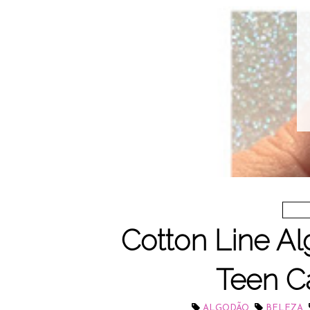
Cotton Line A
Teen Ca
,
,
ALGODÃO
BELEZA