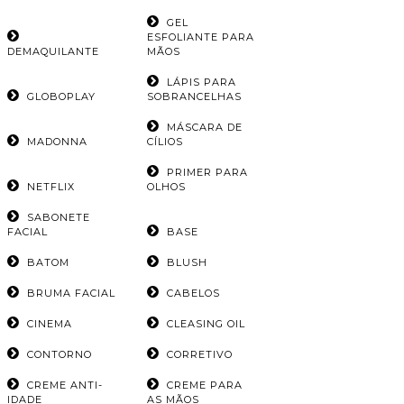
GEL
ESFOLIANTE PARA
DEMAQUILANTE
MÃOS
LÁPIS PARA
GLOBOPLAY
SOBRANCELHAS
MÁSCARA DE
MADONNA
CÍLIOS
PRIMER PARA
NETFLIX
OLHOS
SABONETE
FACIAL
BASE
BATOM
BLUSH
BRUMA FACIAL
CABELOS
CINEMA
CLEASING OIL
CONTORNO
CORRETIVO
CREME ANTI-
CREME PARA
IDADE
AS MÃOS