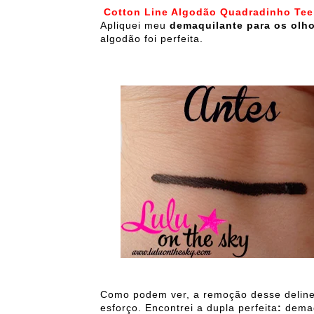
Cotton Line Algodão Quadradinho Tee
Apliquei meu
demaquilante para os olh
algodão foi perfeita.
Como podem ver, a remoção desse delinea
esforço. Encontrei a dupla perfeita
:
demaq