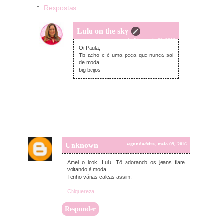
Respostas
Lulu on the sky
segunda-feira, maio 09, 2016
Oi Paula,
Tb acho e é uma peça que nunca sai
de moda.
big beijos
Unknown
segunda-feira, maio 09, 2016
Amei o look, Lulu. Tô adorando os jeans flare
voltando à moda.
Tenho várias calças assim.
Chiquereza
Responder