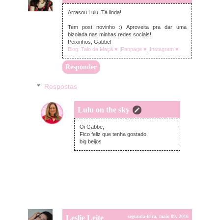
Arrasou Lulu! Tá linda!
Tem post novinho :) Aproveita pra dar uma
bizoiada nas minhas redes sociais!
Peixinhos, Gabbe!
Blog: Talo de Maçã ♥
|
Fanpage ♥
|
Instagram ♥
Responder
Respostas
Lulu on the sky
terça-feira, maio 10, 2016
Oi Gabbe,
Fico feliz que tenha gostado.
big beijos
Leslie Leite
segunda-feira, maio 09, 2016