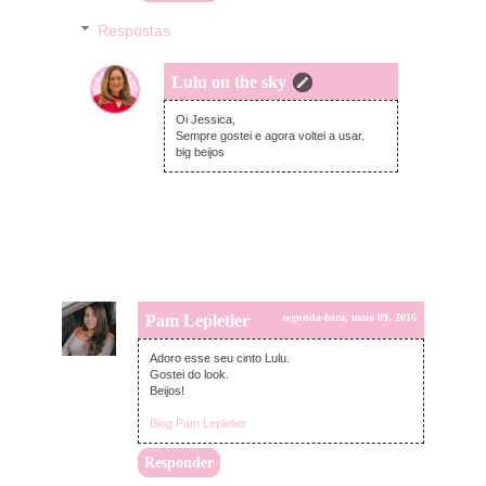
Respostas
Lulu on the sky
terça-feira, maio 10, 2016
Oi Jessica,
Sempre gostei e agora voltei a usar.
big beijos
Pam Lepletier
segunda-feira, maio 09, 2016
Adoro esse seu cinto Lulu.
Gostei do look.
Beijos!
Blog Pam Lepletier
Responder