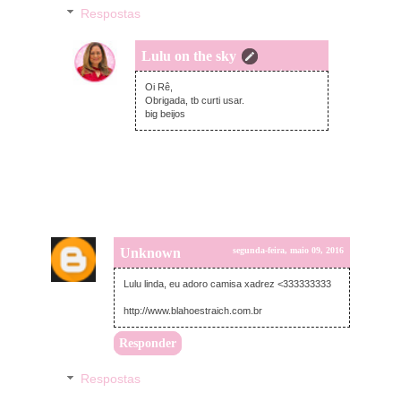
Respostas
Lulu on the sky
segunda-feira, maio 09, 2016
Oi Rê,
Obrigada, tb curti usar.
big beijos
Unknown
segunda-feira, maio 09, 2016
Lulu linda, eu adoro camisa xadrez <333333333
http://www.blahoestraich.com.br
Responder
Respostas