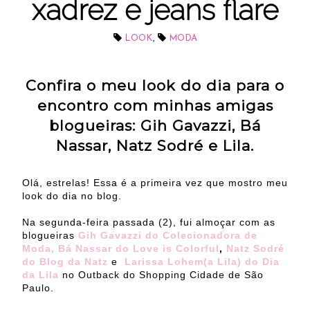
xadrez e jeans flare
,
LOOK
MODA
Confira o meu look do dia para o
encontro com minhas amigas
blogueiras: Gih Gavazzi, Bá
Nassar, Natz Sodré e Lila.
Olá, estrelas! Essa é a primeira vez que mostro meu
look do dia no blog.
Na segunda-feira passada (2), fui almoçar com as
blogueiras
Gih Gavazzi do Colecionadora de
Moda,
Bá Nassar do Love is Colorful
,
Natz Sodré
do Blog da Natz
e
Larissa Lohem(a Lila) do Dia
da Lila
no Outback do Shopping Cidade de São
Paulo.