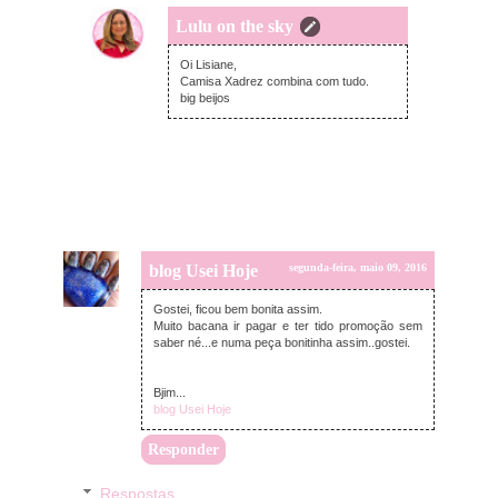
Lulu on the sky
segunda-feira, maio 09, 2016
Oi Lisiane,
Camisa Xadrez combina com tudo.
big beijos
blog Usei Hoje
segunda-feira, maio 09, 2016
Gostei, ficou bem bonita assim.
Muito bacana ir pagar e ter tido promoção sem
saber né...e numa peça bonitinha assim..gostei.
Bjim...
blog Usei Hoje
Responder
Respostas