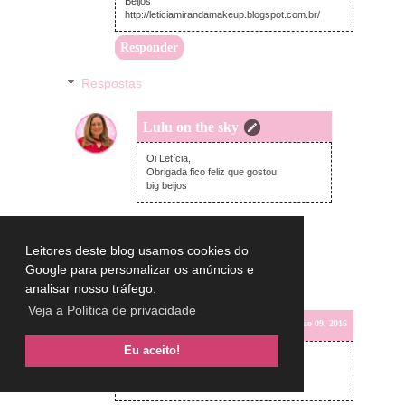
Beijos
http://leticiamirandamakeup.blogspot.com.br/
Responder
Respostas
Lulu on the sky
terça-feira, maio 10, 2016
Oi Letícia,
Obrigada fico feliz que gostou
big beijos
Leitores deste blog usamos cookies do
Google para personalizar os anúncios e
analisar nosso tráfego.
Veja a Política de privacidade
Unknown
segunda-feira, maio 09, 2016
Eu aceito!
Adorei o look ♥ A botinha é muito linda!
Beijão,
Blog Ó, tô em dúvida...