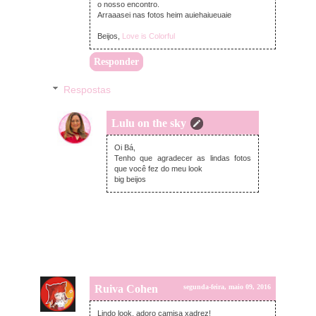
o nosso encontro.
Arraaasei nas fotos heim auiehaiueuaie
Beijos,
Love is Colorful
Responder
Respostas
Lulu on the sky
terça-feira, maio 10, 2016
Oi Bá,
Tenho que agradecer as lindas fotos
que você fez do meu look
big beijos
Ruiva Cohen
segunda-feira, maio 09, 2016
Lindo look, adoro camisa xadrez!