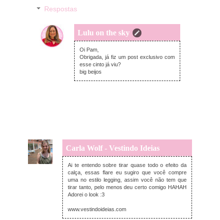
Respostas
Lulu on the sky
terça-feira, maio 10, 2016
Oi Pam,
Obrigada, já fiz um post exclusivo com
esse cinto já viu?
big beijos
Carla Wolf - Vestindo Ideias
segunda-feira, maio 09, 2016
Ai te entendo sobre tirar quase todo o efeito da
calça, essas flare eu sugiro que você compre
uma no estilo legging, assim você não tem que
tirar tanto, pelo menos deu certo comigo HAHAH
Adorei o look :3
www.vestindoideias.com