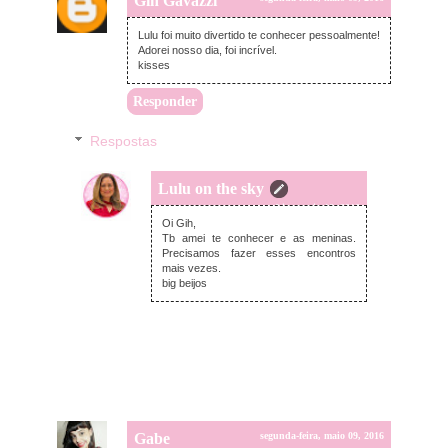
Gih Gavazzi
Lulu foi muito divertido te conhecer pessoalmente!
Adorei nosso dia, foi incrível.
kisses
Responder
Respostas
Lulu on the sky
terça-feira, maio 10, 2016
Oi Gih,
Tb amei te conhecer e as meninas.
Precisamos fazer esses encontros
mais vezes.
big beijos
Gabe
segunda-feira, maio 09, 2016