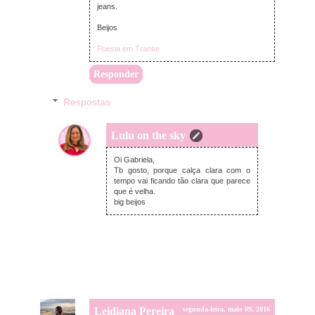
jeans.
Beijos
Poesia em Transe
Responder
Respostas
Lulu on the sky
terça-feira, maio 10, 2016
Oi Gabriela,
Tb gosto, porque calça clara com o
tempo vai ficando tão clara que parece
que é velha.
big beijos
Leidiana Pereira
segunda-feira, maio 09, 2016