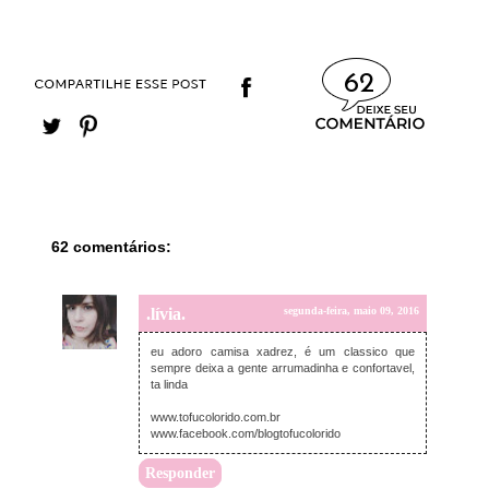
62
62 comentários:
.lívia.
segunda-feira, maio 09, 2016
eu adoro camisa xadrez, é um classico que
sempre deixa a gente arrumadinha e confortavel,
ta linda
www.tofucolorido.com.br
www.facebook.com/blogtofucolorido
Responder