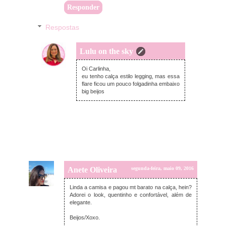
Responder
Respostas
Lulu on the sky
terça-feira, maio 10, 2016
Oi Carlinha,
eu tenho calça estilo legging, mas essa
flare ficou um pouco folgadinha embaixo
big beijos
Anete Oliveira
segunda-feira, maio 09, 2016
Linda a camisa e pagou mt barato na calça, hein?
Adorei o look, quentinho e confortável, além de
elegante.
Beijos/Xoxo.