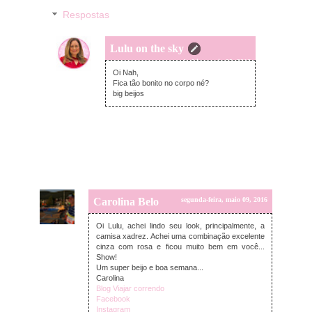
Respostas
Lulu on the sky
segunda-feira, maio 09, 2016
Oi Nah,
Fica tão bonito no corpo né?
big beijos
Carolina Belo
segunda-feira, maio 09, 2016
Oi Lulu, achei lindo seu look, principalmente, a
camisa xadrez. Achei uma combinação excelente
cinza com rosa e ficou muito bem em você...
Show!
Um super beijo e boa semana...
Carolina
Blog Viajar correndo
Facebook
Instagram