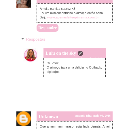
Amei a camisa xadrez <3
Foi um mini encontrinho o almoço então haha
Beijo,
www.apenasleiteepimenta.com.br
Responder
Respostas
Lulu on the sky
terça-feira, maio 10, 2016
Oi Leslie,
O almoço tava uma delícia no Outback.
big beijos
Unknown
segunda-feira, maio 09, 2016
Que arrrrrrrrrrrrrrrrraso, está linda demais. Amei