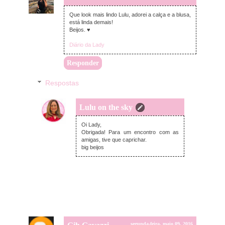
Que look mais lindo Lulu, adorei a calça e a blusa,
está linda demais!
Beijos. ♥
Diário da Lady
Responder
Respostas
Lulu on the sky
terça-feira, maio 10, 2016
Oi Lady,
Obrigada! Para um encontro com as
amigas, tive que caprichar.
big beijos
segunda-feira, maio 09, 2016