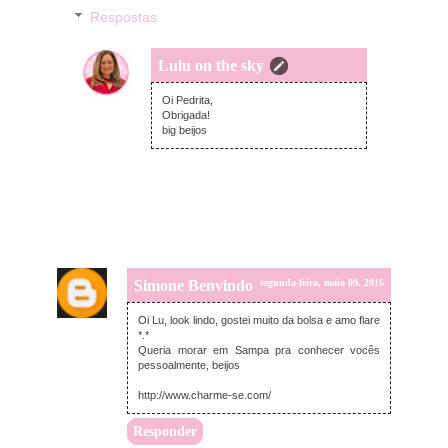
Respostas
Lulu on the sky
segunda-feira, maio 09, 2016
Oi Pedrita,
Obrigada!
big beijos
Simone Benvindo
segunda-feira, maio 09, 2016
Oi Lu, look lindo, gostei muito da bolsa e amo flare
*.*
Queria morar em Sampa pra conhecer vocês
pessoalmente, beijos
http://www.charme-se.com/
Responder