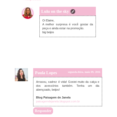
Lulu on the sky
segunda-feira, maio 09, 2016
Oi Elaine,
A melhor surpresa é você gostar da
peça e ainda estar na promoção.
big beijos
Paula Lopes
segunda-feira, maio 09, 2016
Arrasou, xadrez é vida! Gostei muito da calça e
dos acessórios também. Tenha um dia
abençoado, beijos!
Blog Paisagem de Janela
paisagemdejanela.blogspot.com.br
Responder