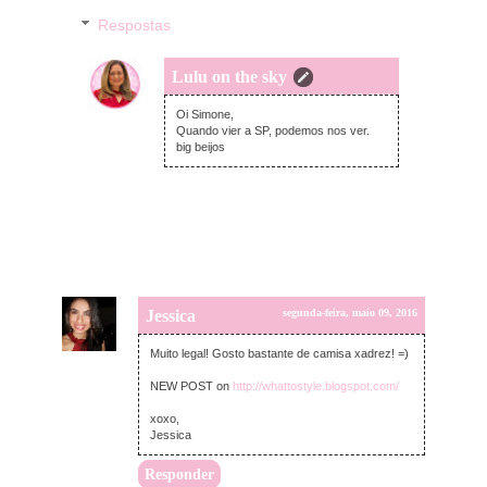
Respostas
Lulu on the sky
segunda-feira, maio 09, 2016
Oi Simone,
Quando vier a SP, podemos nos ver.
big beijos
Jessica
segunda-feira, maio 09, 2016
Muito legal! Gosto bastante de camisa xadrez! =)
NEW POST on
http://whattostyle.blogspot.com/
xoxo,
Jessica
Responder