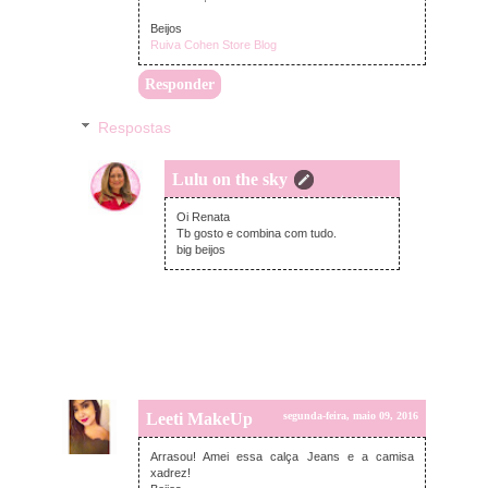
Beijos
Ruiva Cohen Store Blog
Responder
Respostas
Lulu on the sky
terça-feira, maio 10, 2016
Oi Renata
Tb gosto e combina com tudo.
big beijos
Leeti MakeUp
segunda-feira, maio 09, 2016
Arrasou! Amei essa calça Jeans e a camisa
xadrez!