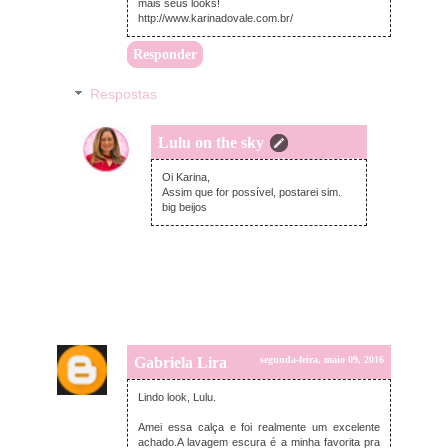
mais seus looks!
http://www.karinadovale.com.br/
Responder
Respostas
Lulu on the sky
terça-feira, maio 10, 2016
Oi Karina,
Assim que for possível, postarei sim.
big beijos
Gabriela Lira
segunda-feira, maio 09, 2016
Lindo look, Lulu.
Amei essa calça e foi realmente um excelente
achado.A lavagem escura é a minha favorita pra