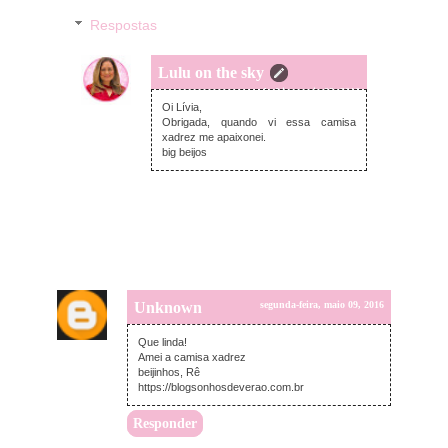
Respostas
Lulu on the sky
segunda-feira, maio 09, 2016
Oi Lívia,
Obrigada, quando vi essa camisa
xadrez me apaixonei.
big beijos
Unknown
segunda-feira, maio 09, 2016
Que linda!
Amei a camisa xadrez
beijinhos, Rê
https://blogsonhosdeverao.com.br
Responder