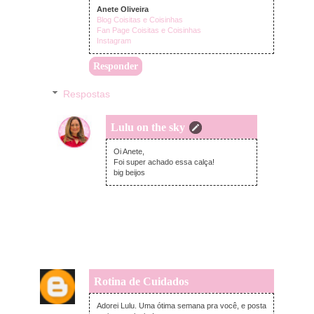
Anete Oliveira
Blog Coisitas e Coisinhas
Fan Page Coisitas e Coisinhas
Instagram
Responder
Respostas
Lulu on the sky
terça-feira, maio 10, 2016
Oi Anete,
Foi super achado essa calça!
big beijos
Rotina de Cuidados
segunda-feira, maio 09, 2016
Adorei Lulu. Uma ótima semana pra você, e posta