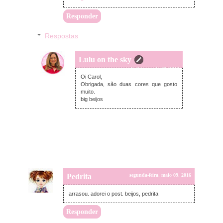
Responder
Respostas
Lulu on the sky
segunda-feira, maio 09, 2016
Oi Carol,
Obrigada, são duas cores que gosto
muito.
big beijos
Pedrita
segunda-feira, maio 09, 2016
arrasou. adorei o post. beijos, pedrita
Responder