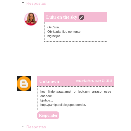
Respostas
Lulu on the sky
terça-feira, maio 24, 2016
Oi Cátia,
Obrigada, fico contente
big beijos
Unknown
segunda-feira, maio 23, 2016
hey lindonaaaa!amei o look,um arraso esse
casaco!
bjinhos...
http://pamipatel.blogspot.com.br/
Responder
Respostas