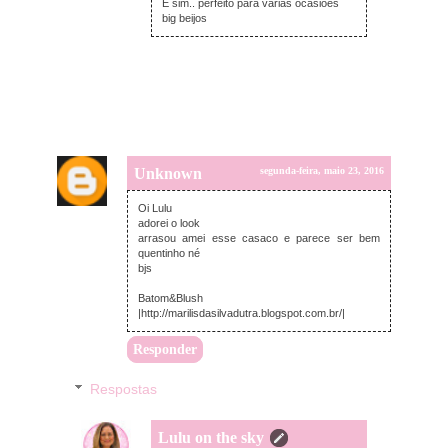
É sim.. perfeito para várias ocasiões
big beijos
Unknown
segunda-feira, maio 23, 2016
Oi Lulu
adorei o look
arrasou amei esse casaco e parece ser bem
quentinho né
bjs
Batom&Blush
|http://marilisdasilvadutra.blogspot.com.br/|
Responder
Respostas
Lulu on the sky