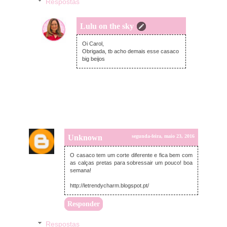
Respostas
Lulu on the sky
terça-feira, maio 24, 2016
Oi Carol,
Obrigada, tb acho demais esse casaco
big beijos
Unknown
segunda-feira, maio 23, 2016
O casaco tem um corte diferente e fica bem com
as calças pretas para sobressair um pouco! boa
semana!
http://letrendycharm.blogspot.pt/
Responder
Respostas