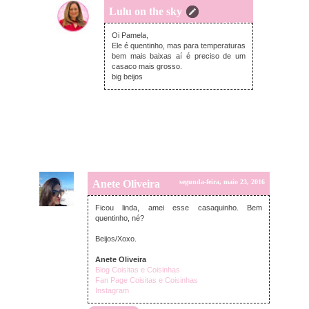
Lulu on the sky
terça-feira, maio 24, 2016
Oi Pamela,
Ele é quentinho, mas para temperaturas
bem mais baixas aí é preciso de um
casaco mais grosso.
big beijos
Anete Oliveira
segunda-feira, maio 23, 2016
Ficou linda, amei esse casaquinho. Bem
quentinho, né?
Beijos/Xoxo.
Anete Oliveira
Blog Coisitas e Coisinhas
Fan Page Coisitas e Coisinhas
Instagram