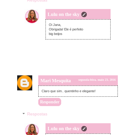
Respostas
Lulu on the sky
terça-feira, maio 24, 2016
Oi Jana,
Obrigada! Ele é perfeito
big beijos
Mari Mesquita
segunda-feira, maio 23, 2016
Claro que sim.. quentinho e elegante!
Responder
Respostas
Lulu on the sky
terça-feira, maio 24, 2016