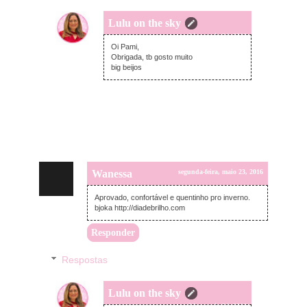
Lulu on the sky
terça-feira, maio 24, 2016
Oi Pami,
Obrigada, tb gosto muito
big beijos
Wanessa
segunda-feira, maio 23, 2016
Aprovado, confortável e quentinho pro inverno.
bjoka http://diadebrilho.com
Responder
Respostas
Lulu on the sky
terça-feira, maio 24, 2016