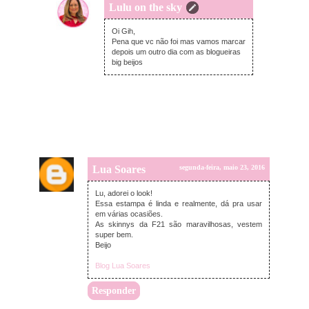
Lulu on the sky
terça-feira, maio 24, 2016
Oi Gih,
Pena que vc não foi mas vamos marcar
depois um outro dia com as blogueiras
big beijos
Lua Soares
segunda-feira, maio 23, 2016
Lu, adorei o look!
Essa estampa é linda e realmente, dá pra usar
em várias ocasiões.
As skinnys da F21 são maravilhosas, vestem
super bem.
Beijo
Blog Lua Soares
Responder