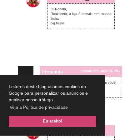
terça-feira, maio 24, 2016
Oi Renata,
Realmente, a loja é demais tem roupas
lindas
big beijos
Fernanda
segunda-feira, maio 23, 2016
Muito lindo o casaco, Lulu! Combinou com você!
Leitores deste blog usamos cookies do
Beijinhos
Google para personalizar os anúncios e
analisar nosso tráfego.
Responder
Veja a Política de privacidade
Respostas
Eu aceito!
Lulu on the sky
terça-feira, maio 24, 2016