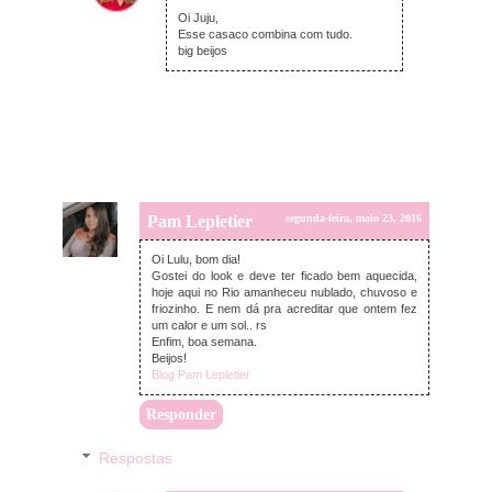
terça-feira, maio 24, 2016
Oi Juju,
Esse casaco combina com tudo.
big beijos
Pam Lepletier
segunda-feira, maio 23, 2016
Oi Lulu, bom dia!
Gostei do look e deve ter ficado bem aquecida,
hoje aqui no Rio amanheceu nublado, chuvoso e
friozinho. E nem dá pra acreditar que ontem fez
um calor e um sol.. rs
Enfim, boa semana.
Beijos!
Blog Pam Lepletier
Responder
Respostas