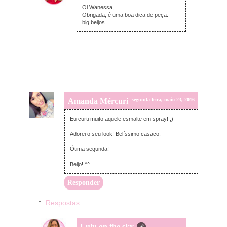
Oi Wanessa,
Obrigada, é uma boa dica de peça.
big beijos
Amanda Mércuri
segunda-feira, maio 23, 2016
Eu curti muito aquele esmalte em spray! ;)
Adorei o seu look! Belíssimo casaco.
Ótima segunda!
Beijo! ^^
Responder
Respostas
Lulu on the sky