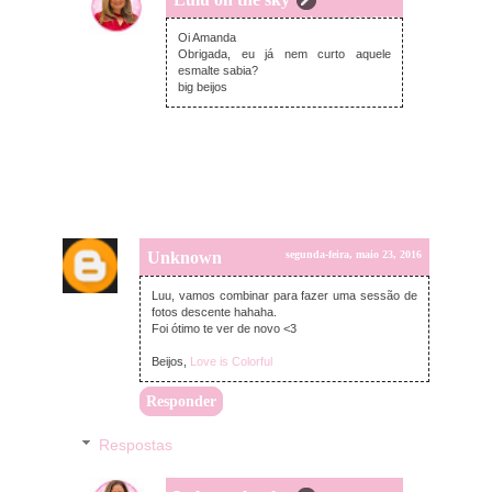
terça-feira, maio 24, 2016
Oi Amanda
Obrigada, eu já nem curto aquele
esmalte sabia?
big beijos
Unknown
segunda-feira, maio 23, 2016
Luu, vamos combinar para fazer uma sessão de
fotos descente hahaha.
Foi ótimo te ver de novo <3
Beijos,
Love is Colorful
Responder
Respostas