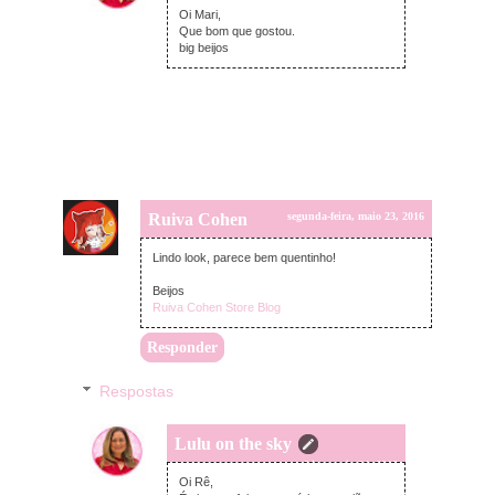
Oi Mari,
Que bom que gostou.
big beijos
Ruiva Cohen
segunda-feira, maio 23, 2016
Lindo look, parece bem quentinho!
Beijos
Ruiva Cohen Store Blog
Responder
Respostas
Lulu on the sky
terça-feira, maio 24, 2016
Oi Rê,