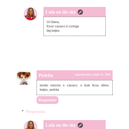
Lulu on the sky
terça-feira, maio 24, 2016
Oi Diana,
Esse casaco é coringa
big beijos
Pedrita
segunda-feira, maio 23, 2016
bonito mesmo o casaco. o look ficou ótimo.
beijos, pedrita
Responder
Respostas
Lulu on the sky