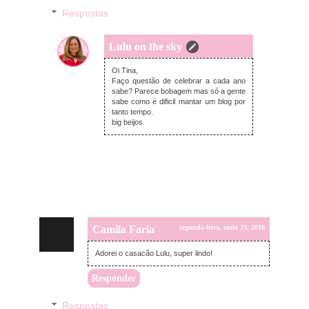
Respostas
Lulu on the sky
terça-feira, maio 24, 2016
Oi Tina,
Faço questão de celebrar a cada ano
sabe? Parece bobagem mas só a gente
sabe como é dificil mantar um blog por
tanto tempo.
big beijos
Camila Faria
segunda-feira, maio 23, 2016
Adorei o casacão Lulu, super lindo!
Responder
Respostas