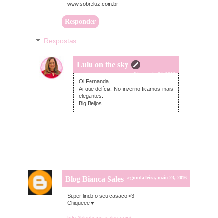
www.sobreluz.com.br
Responder
Respostas
Lulu on the sky
terça-feira, maio 24, 2016
Oi Fernanda,
Ai que delícia. No inverno ficamos mais
elegantes.
Big Beijos
Blog Bianca Sales
segunda-feira, maio 23, 2016
Super lindo o seu casaco <3
Chiqueee ♥
http://blogbiancasales.com/