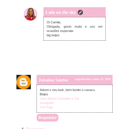
Lulu on the sky
terça-feira, maio 24, 2016
Oi Camila,
Obrigada, gosto muito e uso em
ocasiões especiais
big beijos
Janaína Santos
segunda-feira, maio 23, 2016
Adorei o seu look, bem bonito o casaco.
Beijos
Jana Makes Esmaltes e Cia
Instagram
Fan Page
Responder