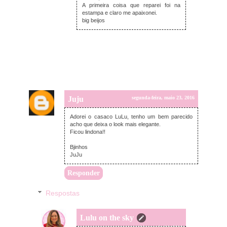
A primeira coisa que reparei foi na
estampa e claro me apaixonei.
big beijos
Juju
segunda-feira, maio 23, 2016
Adorei o casaco LuLu, tenho um bem parecido
acho que deixa o look mais elegante.
Ficou lindona!!
Bjinhos
JuJu
Responder
Respostas
Lulu on the sky