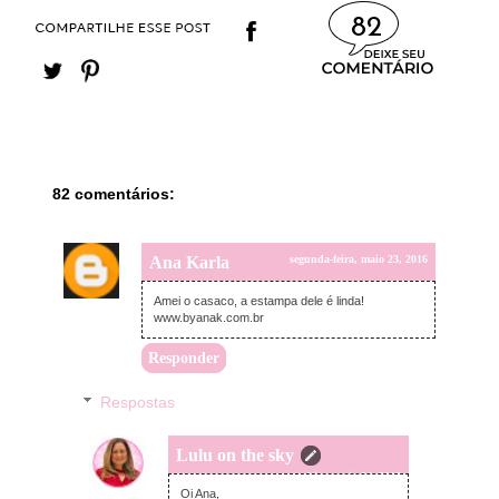
82
82 comentários:
Ana Karla
segunda-feira, maio 23, 2016
Amei o casaco, a estampa dele é linda!
www.byanak.com.br
Responder
Respostas
Lulu on the sky
terça-feira, maio 24, 2016
Oi Ana,