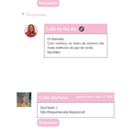
Responder
Respostas
Lulu on the sky
terça-feira, maio 24, 2016
Oi Manuela,
Com certeza, os looks de inverno são
muito melhores do que de verão
big beijos
Cátia Barbosa
segunda-feira, maio 23, 2016
Que linda! :)
http://bloguedacatia.blogspot.pt/
Responder