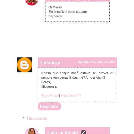
terça-feira, maio 24, 2016
Oi Marilis
Ele é incrível esse casaco
big beijos
Unknown
segunda-feira, maio 23, 2016
Nossa que chique você estava, a Forever 21
sempre tem peças lindas, né? Amo a loja <3
Beijos,
#fiquerosa
Fique Rosa
|
Meu Canal YT
Responder
Respostas
Lulu on the sky