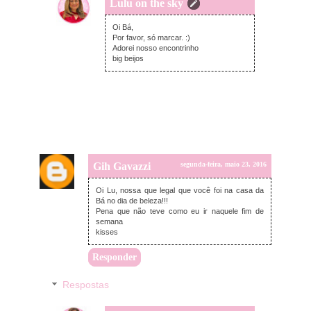
Lulu on the sky
terça-feira, maio 24, 2016
Oi Bá,
Por favor, só marcar. :)
Adorei nosso encontrinho
big beijos
Gih Gavazzi
segunda-feira, maio 23, 2016
Oi Lu, nossa que legal que você foi na casa da
Bá no dia de beleza!!!
Pena que não teve como eu ir naquele fim de
semana
kisses
Responder
Respostas