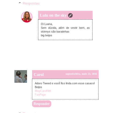
Respostas
Lulu on the sky
terça-feira, maio 24, 2016
Oi Luana,
Sem dúvida, além de vestir bem, as
skinnys são baratinhas
big beijos
Carol
segunda-feira, maio 23, 2016
Adoro Tweed e você fico linda com esse casaco!
Beijos
BlogCarolNM
FanPage
Responder