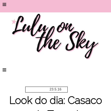
≡
≡
23.5.16
Look do dia: Casaco