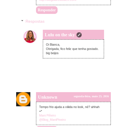
Responder
Respostas
Lulu on the sky
terça-feira, maio 24, 2016
Oi Bianca,
Obrigada, fico feliz que tenha gostado.
big beijos
Unknown
segunda-feira, maio 23, 2016
Tempo frio ajuda a viiiida no look, né? ahhah
=*
Mani Piñeiro
@Blog_ManiPineiro