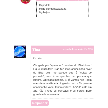
terça-feira, maio 24, 2016
Oi pedrita,
Muito obrigadaaaaaaaa
big beijos
Tina
segunda-feira, maio 23, 2016
Oi Lulu!
Obrigada por "aparecer" no niver do BlueMoon !
Fiquei muito feliz. Não fico mais anunciando niver
do Blog pois me parece que é "coisa do
passado", mas é sempre bom ter pessoa que
lembra. Obrigada mesmo. E, lá vamos nós , com
mais de uma década blogando... rs rs Eu gosto e
acompanho você, tenha certeza. A "Vult" está em
alta não ? Amo os esmaltes e as cores. Beijo
grande e boa semana!
Responder