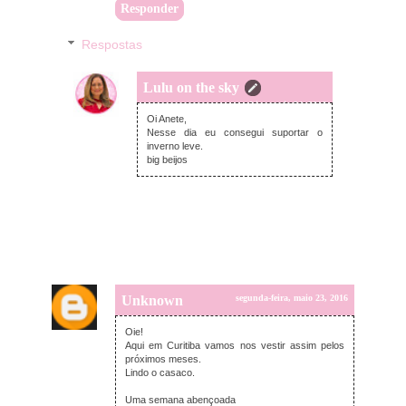
Responder
Respostas
Lulu on the sky
terça-feira, maio 24, 2016
Oi Anete,
Nesse dia eu consegui suportar o
inverno leve.
big beijos
Unknown
segunda-feira, maio 23, 2016
Oie!
Aqui em Curitiba vamos nos vestir assim pelos
próximos meses.
Lindo o casaco.
Uma semana abençoada