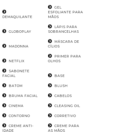
GEL
ESFOLIANTE PARA
DEMAQUILANTE
MÃOS
LÁPIS PARA
GLOBOPLAY
SOBRANCELHAS
MÁSCARA DE
MADONNA
CÍLIOS
PRIMER PARA
NETFLIX
OLHOS
SABONETE
FACIAL
BASE
BATOM
BLUSH
BRUMA FACIAL
CABELOS
CINEMA
CLEASING OIL
CONTORNO
CORRETIVO
CREME ANTI-
CREME PARA
IDADE
AS MÃOS