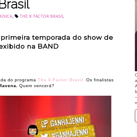
Brasil
,
ÚSICA
THE X FACTOR BRASIL
a primeira temporada do show de
 exibido na BAND
O
rada do programa
The X Factor Brasil.
Os finalistas
 Ravena.
Quem vencerá?
A
b
v