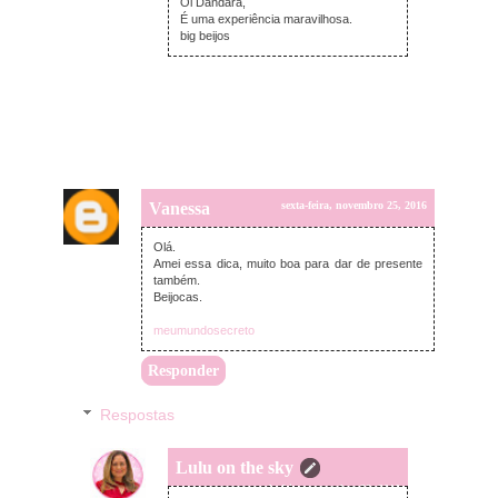
Oi Dandara,
É uma experiência maravilhosa.
big beijos
Vanessa
sexta-feira, novembro 25, 2016
Olá.
Amei essa dica, muito boa para dar de presente
também.
Beijocas.
meumundosecreto
Responder
Respostas
Lulu on the sky
segunda-feira, novembro 28, 2016