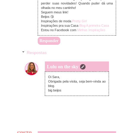
perder suas novidades! Quando puder dá uma
olhada no meu cantinho!
Seguem meus link!
Beijos 😘
Inspirações de moda
Pretty Girl
Inspirações pra sua Casa
Blog A primeira Casa
Estou no Facebook com
Minhas Inspirações
Responder
Respostas
Lulu on the sky
sexta-feira, novembro 25, 2016
Oi Sara,
Obrigada pela visita, seja bem-vinda ao
blog.
big beijos