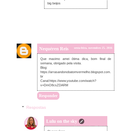
big beijos
Nequéren Reis
sexta-feira, novembro 25, 2016
Que maximo amei ótima dica, bom final de
semana, obrigado pela visita.
Blog:
https://arrasandonobatomvermelho.blogspot.com.
br
Canal:https://www.youtube.com/watch?
v=DmO8csZDARM
Responder
Respostas
Lulu on the sky
sexta-feira, novembro 25, 2016