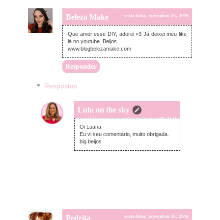
Beleza Make
sexta-feira, novembro 25, 2016
Que amor esse DIY, adorei <3 Já deixei meu like
lá no youtube. Beijos
www.blogbelezamake.com
Responder
Respostas
Lulu on the sky
sexta-feira, novembro 25, 2016
Oi Luana,
Eu vi seu comentário, muito obrigada.
big beijos
Pedrita
sexta-feira, novembro 25, 2016