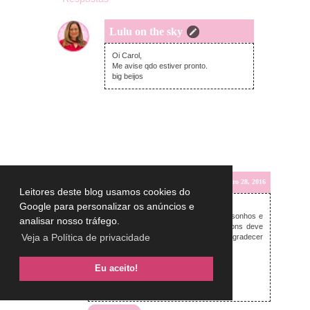
Lulu on the sky
segunda-feira, novembro 28, 2016
Oi Carol,
Me avise qdo estiver pronto.
big beijos
Anônimo
segunda-feira, novembro 28, 2016
Leitores deste blog usamos cookies do
Google para personalizar os anúncios e
Lulu...que dica boa..
Gosto muito desses potes de desejos, sonhos e
analisar nosso tráfego.
etc...E esse para guardar momentos bons deve
Veja a Política de privacidade
ser perfeito, afinal a gente esquece de agradecer
esses momentos..
Eu aceito!
Dani Ramos
http://donaengenhosa.com.br/