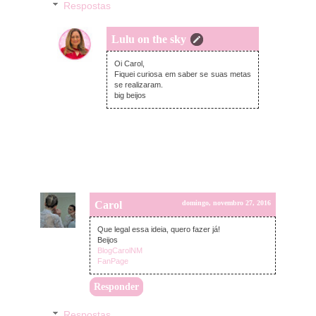
Respostas
Lulu on the sky
segunda-feira, novembro 28, 2016
Oi Carol,
Fiquei curiosa em saber se suas metas
se realizaram.
big beijos
Carol
domingo, novembro 27, 2016
Que legal essa ideia, quero fazer já!
Beijos
BlogCarolNM
FanPage
Responder
Respostas