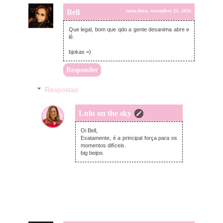
Bell
sexta-feira, novembro 25, 2016
Que legal, bom que qdo a gente desanima abre e
lê.
bjokas =)
Responder
Respostas
Lulu on the sky
sexta-feira, novembro 25, 2016
Oi Bell,
Exatamente, é a principal força para os
momentos difíceis.
big beijos