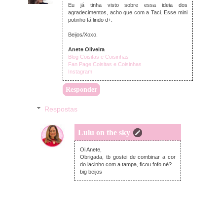
Eu já tinha visto sobre essa ideia dos
agradecimentos, acho que com a Taci. Esse mini
potinho tá lindo d+.
Beijos/Xoxo.
Anete Oliveira
Blog Coisitas e Coisinhas
Fan Page Coisitas e Coisinhas
Instagram
Responder
Respostas
Lulu on the sky
sexta-feira, novembro 25, 2016
Oi Anete,
Obrigada, tb gostei de combinar a cor
do lacinho com a tampa, ficou fofo né?
big beijos