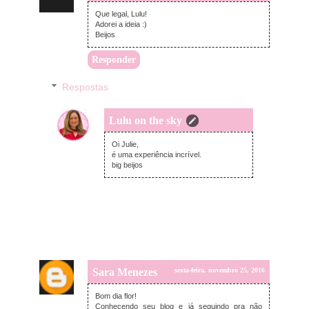
Que legal, Lulu!
Adorei a ideia :)
Beijos
Responder
Respostas
Lulu on the sky
sexta-feira, novembro 25, 2016
Oi Julie,
é uma experiência incrível.
big beijos
Sara Menezes
sexta-feira, novembro 25, 2016
Bom dia flor!
Conhecendo seu blog e já seguindo pra não