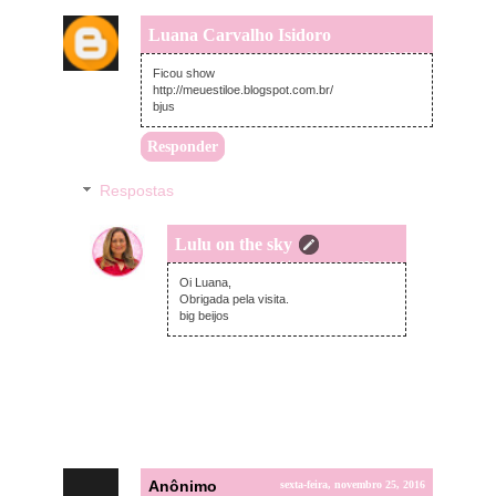
Luana Carvalho Isidoro
sexta-feira, novembro 25, 2016
Ficou show
http://meuestiloe.blogspot.com.br/
bjus
Responder
Respostas
Lulu on the sky
sexta-feira, novembro 25, 2016
Oi Luana,
Obrigada pela visita.
big beijos
Anônimo
sexta-feira, novembro 25, 2016