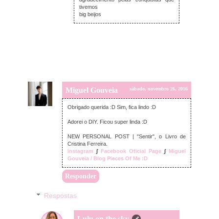
tivemos
big beijos
Miguel Gouveia
sábado, novembro 26, 2016
Obrigado querida :D Sim, fica lindo :D
Adorei o DIY. Ficou super linda :D
NEW PERSONAL POST | "Sentir", o Livro de
Cristina Ferreira.
Instagram
∫
Facebook Oficial Page
∫
Miguel
Gouveia / Blog Pieces Of Me :D
Responder
Respostas
Lulu on the sky