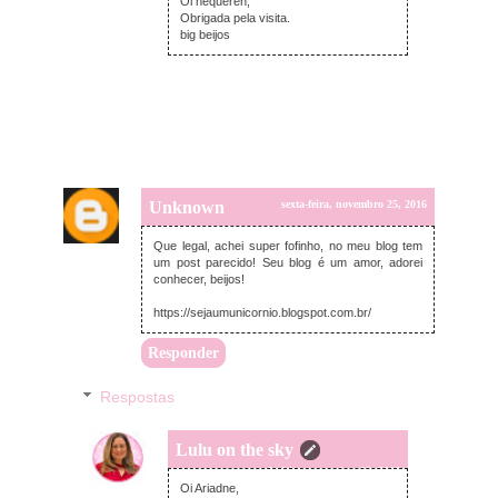
Oi nequéren,
Obrigada pela visita.
big beijos
Unknown
sexta-feira, novembro 25, 2016
Que legal, achei super fofinho, no meu blog tem
um post parecido! Seu blog é um amor, adorei
conhecer, beijos!
https://sejaumunicornio.blogspot.com.br/
Responder
Respostas
Lulu on the sky
segunda-feira, novembro 28, 2016
Oi Ariadne,