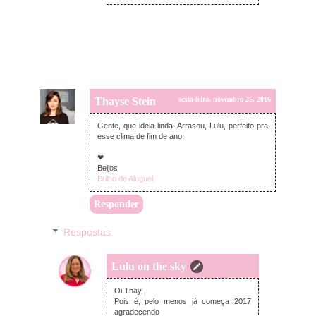
Thayse Stein
sexta-feira, novembro 25, 2016
Gente, que ideia linda! Arrasou, Lulu, perfeito pra
esse clima de fim de ano.
❤
Beijos
Brilho de Aluguel
Responder
Respostas
Lulu on the sky
segunda-feira, novembro 28, 2016
Oi Thay,
Pois é, pelo menos já começa 2017
agradecendo