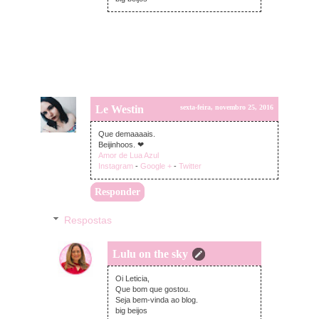
Le Westin
sexta-feira, novembro 25, 2016
Que demaaaais.
Beijinhoos. ❤
Amor de Lua Azul
Instagram
-
Google +
-
Twitter
Responder
Respostas
Lulu on the sky
segunda-feira, novembro 28, 2016
Oi Leticia,
Que bom que gostou.
Seja bem-vinda ao blog.
big beijos