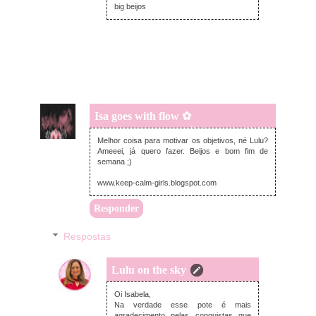
big beijos
Isa goes with flow ✿
sábado, novembro 26, 2016
Melhor coisa para motivar os objetivos, né Lulu?
Ameeei, já quero fazer. Beijos e bom fim de
semana ;)
www.keep-calm-girls.blogspot.com
Responder
Respostas
Lulu on the sky
segunda-feira, novembro 28, 2016
Oi Isabela,
Na verdade esse pote é mais
agradecimento pelas conquistas que