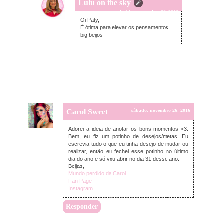
Lulu on the sky
segunda-feira, novembro 28, 2016
Oi Paty,
É ótima para elevar os pensamentos.
big beijos
Carol Sweet
sábado, novembro 26, 2016
Adorei a ideia de anotar os bons momentos <3.
Bem, eu fiz um potinho de desejos/metas. Eu
escrevia tudo o que eu tinha desejo de mudar ou
realizar, então eu fechei esse potinho no último
dia do ano e só vou abrir no dia 31 desse ano.
Beijas,
Mundo perdido da Carol
Fan Page
Instagram
Responder