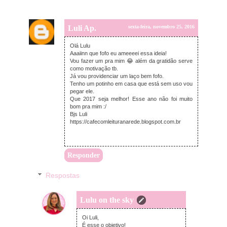
Luli Ap.
sexta-feira, novembro 25, 2016
Olá Lulu
Aaaiinn que fofo eu ameeeei essa ideia!
Vou fazer um pra mim 😂 além da gratidão serve
como motivação tb.
Já vou providenciar um laço bem fofo.
Tenho um potinho em casa que está sem uso vou
pegar ele.
Que 2017 seja melhor! Esse ano não foi muito
bom pra mim :/
Bjs Luli
https://cafecomleituranarede.blogspot.com.br
Responder
Respostas
Lulu on the sky
sexta-feira, novembro 25, 2016
Oi Luli,
É esse o objetivo!