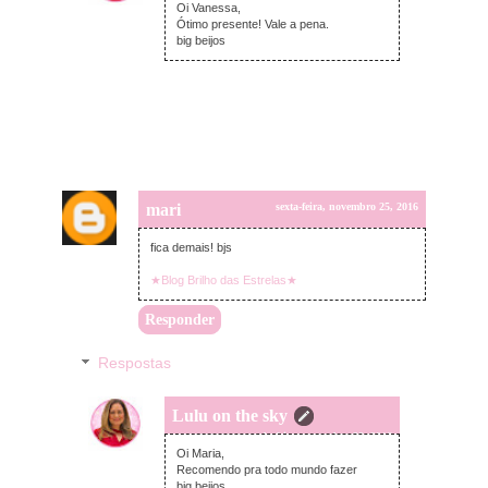
Oi Vanessa,
Ótimo presente! Vale a pena.
big beijos
mari
sexta-feira, novembro 25, 2016
fica demais! bjs
★Blog Brilho das Estrelas★
Responder
Respostas
Lulu on the sky
segunda-feira, novembro 28, 2016
Oi Maria,
Recomendo pra todo mundo fazer
big beijos