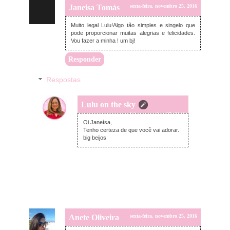
Janeisa Tomás
sexta-feira, novembro 25, 2016
Muito legal Lulu!Algo tão simples e singelo que
pode proporcionar muitas alegrias e felicidades.
Vou fazer a minha ! um bj!
Responder
Respostas
Lulu on the sky
sexta-feira, novembro 25, 2016
Oi Janeísa,
Tenho certeza de que você vai adorar.
big beijos
Anete Oliveira
sexta-feira, novembro 25, 2016