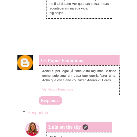
no final do ano ver quantas coisas boas
aconteceram na sua vida.
big beijos
Os Papos Femininos
sexta-feira, novembro 25, 2016
Achei super legal, já tinha visto algumas, e tinha
comentado aqui em casa que queria fazer uma.
Acho que esse ano vou fazer. Adorei <3 Beijos
Os Papos Femininos
Responder
Respostas
Lulu on the sky
segunda-feira, novembro 28, 2016