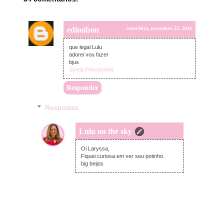
edimilson
sexta-feira, novembro 25, 2016
que legal Lulu
adorei vou fazer
bjus
Sorria Princesinha
Responder
Respostas
Lulu on the sky
sexta-feira, novembro 25, 2016
Oi Laryssa,
Fiquei curiosa em ver seu potinho.
big beijos