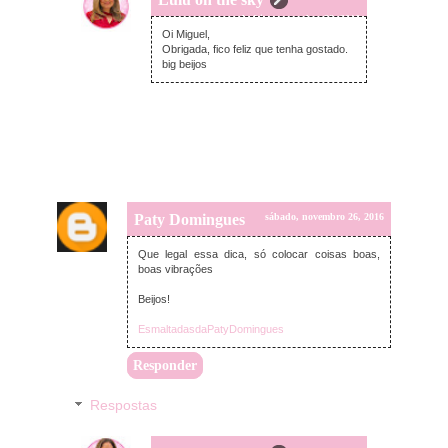
segunda-feira, novembro 28, 2016
Oi Miguel,
Obrigada, fico feliz que tenha gostado.
big beijos
Paty Domingues
sábado, novembro 26, 2016
Que legal essa dica, só colocar coisas boas,
boas vibrações
Beijos!
EsmaltadasdaPatyDomingues
Responder
Respostas