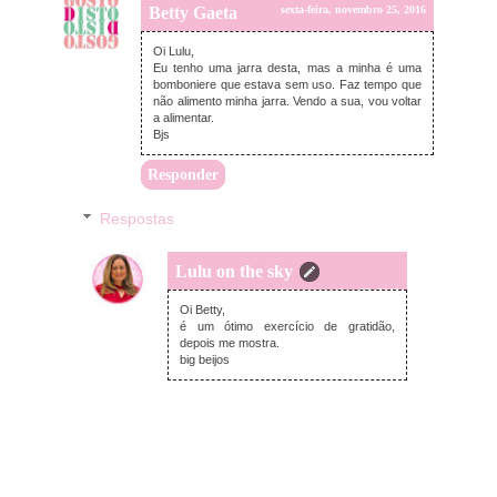
Betty Gaeta
sexta-feira, novembro 25, 2016
Oi Lulu,
Eu tenho uma jarra desta, mas a minha é uma
bomboniere que estava sem uso. Faz tempo que
não alimento minha jarra. Vendo a sua, vou voltar
a alimentar.
Bjs
Responder
Respostas
Lulu on the sky
sexta-feira, novembro 25, 2016
Oi Betty,
é um ótimo exercício de gratidão,
depois me mostra.
big beijos