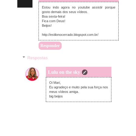
Estou indo agora no youtube assistir porque
gosto demais dos seus vídeos.
Boa sexta-feira!
Fica com Deus!
Beijos!
http://estilonocerrado.blogspot.com.br/
Responder
Respostas
Lulu on the sky
sexta-feira, novembro 25, 2016
Oi Mari,
Eu agradeço e muito pela sua força nos
meus vídeos amiga.
big beijos