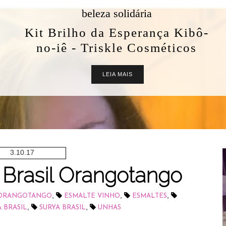
beleza solidária
Kit Brilho da Esperança Kibô-
no-iê - Triskle Cosméticos
LEIA MAIS
3.10.17
 Brasil Orangotango
,
,
,
L ORANGOTANGO
ESMALTE VINHO
ESMALTES
,
,
 BRASIL
SURYA BRASIL
UNHAS