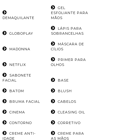
GEL
ESFOLIANTE PARA
DEMAQUILANTE
MÃOS
LÁPIS PARA
GLOBOPLAY
SOBRANCELHAS
MÁSCARA DE
MADONNA
CÍLIOS
PRIMER PARA
NETFLIX
OLHOS
SABONETE
FACIAL
BASE
BATOM
BLUSH
BRUMA FACIAL
CABELOS
CINEMA
CLEASING OIL
CONTORNO
CORRETIVO
CREME ANTI-
CREME PARA
IDADE
AS MÃOS