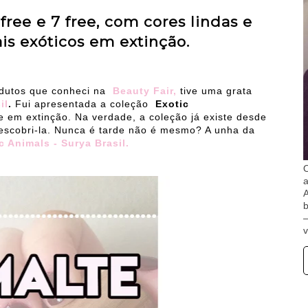
free e 7 free, com cores lindas e
s exóticos em extinção.
odutos que conheci na
Beauty Fair,
tive uma grata
il
.
Fui apresentada a coleção
Exotic
e em extinção. Na verdade, a coleção já existe desde
descobri-la. Nunca é tarde não é mesmo? A unha da
 Animals - Surya Brasil.
O
A
b
v