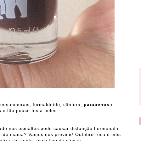
óleos minerais, formaldeído, cânfora,
parabenos
e
 e tão pouco testa neles.
rado nos esmaltes pode causar disfunção hormonal e
er de mama? Vamos nos previnir! Outubro rosa é mês
tização contra esse tipo de câncer.